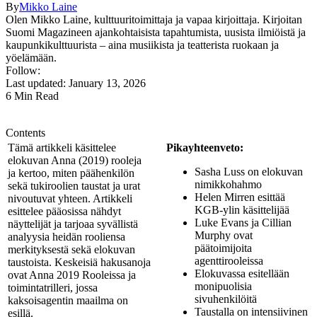
By
Mikko Laine
Olen Mikko Laine, kulttuuritoimittaja ja vapaa kirjoittaja. Kirjoitan
Suomi Magazineen ajankohtaisista tapahtumista, uusista ilmiöistä ja
kaupunkikulttuurista – aina musiikista ja teatterista ruokaan ja
yöelämään.
Follow:
Last updated: January 13, 2026
6 Min Read
Contents
Tämä artikkeli käsittelee
Pikayhteenveto:
elokuvan Anna (2019) rooleja
Sasha Luss on elokuvan
ja kertoo, miten päähenkilön
nimikkohahmo
sekä tukiroolien taustat ja urat
Helen Mirren esittää
nivoutuvat yhteen. Artikkeli
KGB-ylin käsittelijää
esittelee pääosissa nähdyt
Luke Evans ja Cillian
näyttelijät ja tarjoaa syvällistä
Murphy ovat
analyysia heidän rooliensa
päätoimijoita
merkityksestä sekä elokuvan
agenttirooleissa
taustoista. Keskeisiä hakusanoja
Elokuvassa esitellään
ovat Anna 2019 Rooleissa ja
monipuolisia
toimintatrilleri, jossa
sivuhenkilöitä
kaksoisagentin maailma on
Taustalla on intensiivinen
esillä.