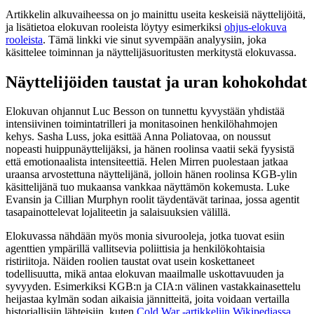
Artikkelin alkuvaiheessa on jo mainittu useita keskeisiä näyttelijöitä,
ja lisätietoa elokuvan rooleista löytyy esimerkiksi
ohjus-elokuva
rooleista
. Tämä linkki vie sinut syvempään analyysiin, joka
käsittelee toiminnan ja näyttelijäsuoritusten merkitystä elokuvassa.
Näyttelijöiden taustat ja uran kohokohdat
Elokuvan ohjannut Luc Besson on tunnettu kyvystään yhdistää
intensiivinen toimintatrilleri ja monitasoinen henkilöhahmojen
kehys. Sasha Luss, joka esittää Anna Poliatovaa, on noussut
nopeasti huippunäyttelijäksi, ja hänen roolinsa vaatii sekä fyysistä
että emotionaalista intensiteettiä. Helen Mirren puolestaan jatkaa
uraansa arvostettuna näyttelijänä, jolloin hänen roolinsa KGB-ylin
käsittelijänä tuo mukaansa vankkaa näyttämön kokemusta. Luke
Evansin ja Cillian Murphyn roolit täydentävät tarinaa, jossa agentit
tasapainottelevat lojaliteetin ja salaisuuksien välillä.
Elokuvassa nähdään myös monia sivurooleja, jotka tuovat esiin
agenttien ympärillä vallitsevia poliittisia ja henkilökohtaisia
ristiriitoja. Näiden roolien taustat ovat usein koskettaneet
todellisuutta, mikä antaa elokuvan maailmalle uskottavuuden ja
syvyyden. Esimerkiksi KGB:n ja CIA:n välinen vastakkainasettelu
heijastaa kylmän sodan aikaisia jännitteitä, joita voidaan vertailla
historiallisiin lähteisiin, kuten
Cold War -artikkeliin Wikipediassa
.