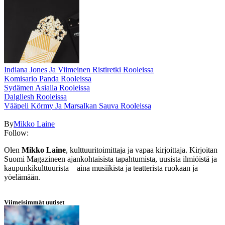
Indiana Jones Ja Viimeinen Ristiretki Rooleissa
Komisario Panda Rooleissa
Sydämen Asialla Rooleissa
Dalgliesh Rooleissa
Vääpeli Körmy Ja Marsalkan Sauva Rooleissa
By
Mikko Laine
Follow:
Olen
Mikko Laine
, kulttuuritoimittaja ja vapaa kirjoittaja. Kirjoitan
Suomi Magazineen ajankohtaisista tapahtumista, uusista ilmiöistä ja
kaupunkikulttuurista – aina musiikista ja teatterista ruokaan ja
yöelämään.
Viimeisimmät uutiset