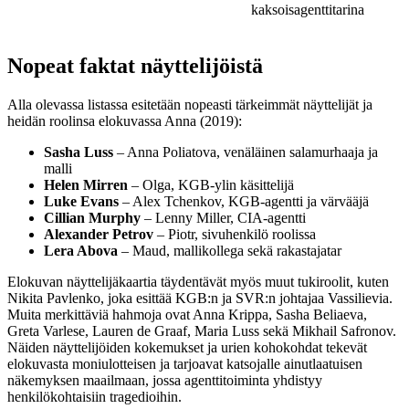
kaksoisagenttitarina
Nopeat faktat näyttelijöistä
Alla olevassa listassa esitetään nopeasti tärkeimmät näyttelijät ja
heidän roolinsa elokuvassa Anna (2019):
Sasha Luss
– Anna Poliatova, venäläinen salamurhaaja ja
malli
Helen Mirren
– Olga, KGB-ylin käsittelijä
Luke Evans
– Alex Tchenkov, KGB-agentti ja värvääjä
Cillian Murphy
– Lenny Miller, CIA-agentti
Alexander Petrov
– Piotr, sivuhenkilö roolissa
Lera Abova
– Maud, mallikollega sekä rakastajatar
Elokuvan näyttelijäkaartia täydentävät myös muut tukiroolit, kuten
Nikita Pavlenko, joka esittää KGB:n ja SVR:n johtajaa Vassilievia.
Muita merkittäviä hahmoja ovat Anna Krippa, Sasha Beliaeva,
Greta Varlese, Lauren de Graaf, Maria Luss sekä Mikhail Safronov.
Näiden näyttelijöiden kokemukset ja urien kohokohdat tekevät
elokuvasta moniulotteisen ja tarjoavat katsojalle ainutlaatuisen
näkemyksen maailmaan, jossa agenttitoiminta yhdistyy
henkilökohtaisiin tragedioihin.