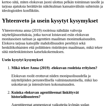
kertoo siitä, miten elokuvan juoni ulottuu pelkän toiminnan tasolle ja
tarjoaa ajatuksia herättävän näkökulman kansainvälisiin suhteisiin ja
ideologioiden konfliktiin.
Yhteenveto ja usein kysytyt kysymykset
Yhteenvetona anna (2019) rooleissa nähdään vahvoja
näyttelijäsuorituksia, jotka tuovat loistavasti esiin elokuvan
monitasoisen tarinan ja agenttien maailman monimutkaisuuden.
Elokuva tarjoaa katsojille mahdollisuuden perehtyä sekä
henkilökohtaisten että poliittisten ristiriitojen maailmaan, mikä tekee
siitä mielenkiintoisen katselukokemuksen.
Usein kysytyt kysymykset
Mikä tekee Anna (2019) -elokuvan rooleista erityisen?
Elokuvan roolit erottuvat niiden monipuolisuudella ja
näyttelijöiden perusteellisella valmistautumisella, mikä luo
uskottavan ja intensiivisen kokonaisuuden.
Kuinka elokuvan agenttiteemat linkittyvät
historiallisuuteen?
Agenttiteemat ammentavat vaikutteita kylmän sodan