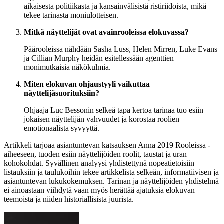
aikaisesta politiikasta ja kansainvälisistä ristiriidoista, mikä
tekee tarinasta moniulotteisen.
Mitkä näyttelijät ovat avainrooleissa elokuvassa?
Päärooleissa nähdään Sasha Luss, Helen Mirren, Luke Evans
ja Cillian Murphy heidän esitellessään agenttien
monimutkaisia näkökulmia.
Miten elokuvan ohjaustyyli vaikuttaa
näyttelijäsuorituksiin?
Ohjaaja Luc Bessonin selkeä tapa kertoa tarinaa tuo esiin
jokaisen näyttelijän vahvuudet ja korostaa roolien
emotionaalista syvyyttä.
Artikkeli tarjoaa asiantuntevan katsauksen Anna 2019 Rooleissa -
aiheeseen, tuoden esiin näyttelijöiden roolit, taustat ja uran
kohokohdat. Syvällinen analyysi yhdistettynä nopeatietoisiin
listauksiin ja taulukoihin tekee artikkelista selkeän, informatiivisen ja
asiantuntevan lukukokemuksen. Tarinan ja näyttelijöiden yhdistelmä
ei ainoastaan viihdytä vaan myös herättää ajatuksia elokuvan
teemoista ja niiden historiallisista juurista.