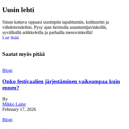
Uusin lehti
Sinun kattava oppaasi uusimpiin tapahtumiin, kulttuuriin ja
viihdetrendeihin. Pysy ajan hermolla asiantuntijavinkeillä,
syvällisillä artikkeleilla ja parhailla menovinkeillä!
Lue lisää
Saatat myös pitää
Blogi
Onko festivaalien järjestäminen vaikeampaa kuin
ennen?
By
Mikko Laine
February 17, 2026
Blogi