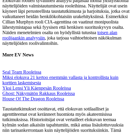
Elokuvan roolien syvällinen analyysi paljastaa monia yksityiskohtia
näyttelijöiden valmistautumisesta rooleihinsa. Näyttelijät ovat usein
käyneet läpi perusteellista taustatutkimusta ja harjoituksia, jotka ovat
vaikuttaneet heidän henkilökohtaisiin urakehityksiinsä. Esimerkiksi
Cillian Murphyn rooli CIA-agenttina on vaatinut monipuolista
lähestymistapaa sekä fyysisen että henkisen suorituskyvyn osalta.
Näiden menetelmien osalta on hyödyllistä tutustua
toisen alan
roolijaankin analyysiin
, joka tarjoaa vaihtoehtoisen näkökulman
näyttelijöiden roolivalintoihin.
More EV News
Seal Team Rooleissa
Miksi elokuva 21 kertoo enemmän vallasta ja kontrollista kuin
korttien laskemisesta
Yksi Lensi Yli Käenpesän Rooleissa
Ghost: Näkymätön Rakkaus Rooleissa
House Of The Dragon Rooleissa
Taustatutkimukset osoittavat, että elokuvan sotilaalliset ja
agenttiteemat ovat keränneet huomiota myös akateemisissa
tutkimuksissa. Historioitsijat ovat vertailleet elokuvan teemaa
kylmän sodan aikaisiin tapahtumiin, mikä antaa lisäulottuvuuksia
niin tarinankerrontaan kuin näyttelijöiden suorituksiinkin. Tämä