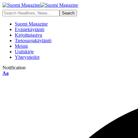
Suomi Magazine
Evästekäytäntö
Kirjoittajasivu
Tietosuojakäytäntö
Meistä
Uutiskirje
Yhteystiedot
Notification
Font
Aa
Resizer