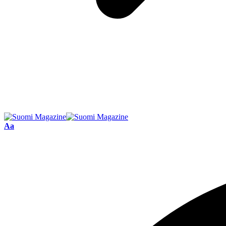
Font
Aa
Resizer