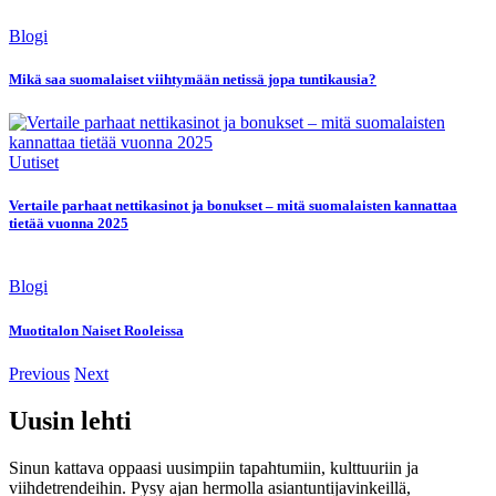
Blogi
Mikä saa suomalaiset viihtymään netissä jopa tuntikausia?
Uutiset
Vertaile parhaat nettikasinot ja bonukset – mitä suomalaisten kannattaa
tietää vuonna 2025
Blogi
Muotitalon Naiset Rooleissa
Previous
Next
Uusin lehti
Sinun kattava oppaasi uusimpiin tapahtumiin, kulttuuriin ja
viihdetrendeihin. Pysy ajan hermolla asiantuntijavinkeillä,