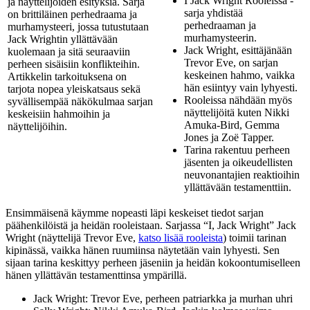
I Jack Wright Rooleissa -
ja näyttelijöiden esityksiä. Sarja
sarja yhdistää
on brittiläinen perhedraama ja
perhedraaman ja
murhamysteeri, jossa tutustutaan
murhamysteerin.
Jack Wrightin yllättävään
Jack Wright, esittäjänään
kuolemaan ja sitä seuraaviin
Trevor Eve, on sarjan
perheen sisäisiin konflikteihin.
keskeinen hahmo, vaikka
Artikkelin tarkoituksena on
hän esiintyy vain lyhyesti.
tarjota nopea yleiskatsaus sekä
Rooleissa nähdään myös
syvällisempää näkökulmaa sarjan
näyttelijöitä kuten Nikki
keskeisiin hahmoihin ja
Amuka-Bird, Gemma
näyttelijöihin.
Jones ja Zoë Tapper.
Tarina rakentuu perheen
jäsenten ja oikeudellisten
neuvonantajien reaktioihin
yllättävään testamenttiin.
Ensimmäisenä käymme nopeasti läpi keskeiset tiedot sarjan
päähenkilöistä ja heidän rooleistaan. Sarjassa “I, Jack Wright” Jack
Wright (näyttelijä Trevor Eve,
katso lisää rooleista
) toimii tarinan
kipinässä, vaikka hänen ruumiinsa näytetään vain lyhyesti. Sen
sijaan tarina keskittyy perheen jäseniin ja heidän kokoontumiselleen
hänen yllättävän testamenttinsa ympärillä.
Jack Wright: Trevor Eve, perheen patriarkka ja murhan uhri