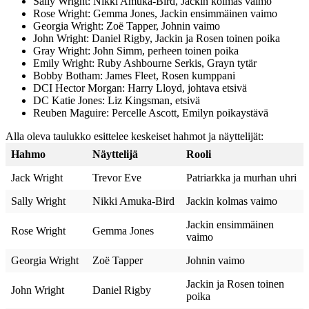
Sally Wright: Nikki Amuka-Bird, Jackin kolmas vaimo
Rose Wright: Gemma Jones, Jackin ensimmäinen vaimo
Georgia Wright: Zoë Tapper, Johnin vaimo
John Wright: Daniel Rigby, Jackin ja Rosen toinen poika
Gray Wright: John Simm, perheen toinen poika
Emily Wright: Ruby Ashbourne Serkis, Grayn tytär
Bobby Botham: James Fleet, Rosen kumppani
DCI Hector Morgan: Harry Lloyd, johtava etsivä
DC Katie Jones: Liz Kingsman, etsivä
Reuben Maguire: Percelle Ascott, Emilyn poikaystävä
Alla oleva taulukko esittelee keskeiset hahmot ja näyttelijät:
Hahmo
Näyttelijä
Rooli
Jack Wright
Trevor Eve
Patriarkka ja murhan uhri
Sally Wright
Nikki Amuka-Bird
Jackin kolmas vaimo
Jackin ensimmäinen
Rose Wright
Gemma Jones
vaimo
Georgia Wright
Zoë Tapper
Johnin vaimo
Jackin ja Rosen toinen
John Wright
Daniel Rigby
poika