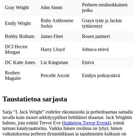
Perheen ensiluokkainen
Gray Wright
John Simm
poika
Ruby Ashbourne
Grayn tytär ja Jackin
Emily Wright
Serkis
tyttärennyt
Bobby Botham
James Fleet
Rosen partneri
DCI Hector
Harry Lloyd
Johtava etsivä
Morgan
DC Katie Jones
Liz Kingsman
Etsivä
Reuben
Percelle Ascott
Emilyn poikaystävä
Maguire
Taustatietoa sarjasta
Sarja “I, Jack Wright” esittelee rikostasioita ja perhedraamaa samalla
tavalla kuin monet arkkityypilliset brittiläiset draamat. Jack Wrightin
hahmo, jota esittää Trevor Eve (
lisätietoja Trevor Evestä
), toimii
tarinan katalysaattorina. Vaikka hänen roolinsa on lyhyt, hänen
vaikutuksensa perheen dynamiikkaan ja tapahtumien kulkuun on