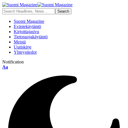
Suomi Magazine
Evästekäytäntö
Kirjoittajasivu
Tietosuojakäytäntö
Meistä
Uutiskirje
Yhteystiedot
Notification
Font
Aa
Resizer