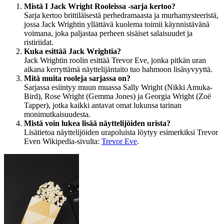
Mistä I Jack Wright Rooleissa -sarja kertoo?
Sarja kertoo brittiläisestä perhedramaasta ja murhamysteeristä,
jossa Jack Wrightin yllättävä kuolema toimii käynnistävänä
voimana, joka paljastaa perheen sisäiset salaisuudet ja
ristiriidat.
Kuka esittää Jack Wrightia?
Jack Wrightin roolin esittää Trevor Eve, jonka pitkän uran
aikana kerryttämä näyttelijäntaito tuo hahmoon lisäsyvyyttä.
Mitä muita rooleja sarjassa on?
Sarjassa esiintyy muun muassa Sally Wright (Nikki Amuka-
Bird), Rose Wright (Gemma Jones) ja Georgia Wright (Zoë
Tapper), jotka kaikki antavat omat lukunsa tarinan
monimutkaisuudesta.
Mistä voin lukea lisää näyttelijöiden urista?
Lisätietoa näyttelijöiden urapoluista löytyy esimerkiksi Trevor
Even Wikipedia-sivulta:
Trevor Eve
.