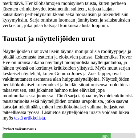
merkittävä. Henkilöhahmojen monisyinen tausta, kuten perheen
jäsenten erimielisyydet testamentin suhteen, tarjoaa laajan
katsauksen perheidynamiikkaan sekä moraalisiin ja oikeudellisiin
kysymyksiin. Sarja onnistuu luomaan jännityksen ja salaisuuksien
verkoston, joka pitää katsojat koukussa alusta loppuun.
Taustat ja näyttelijöiden urat
Näyttelijöiden urat ovat usein täynnä monipuolisia roolityyppejä ja
pitkää kokemusta teatterin ja elokuvien parissa. Esimerkiksi Trevor
Eve on uransa aikana näyttänyt monipuolista näyttelijäntaitoa, ja
hänen työnsä on kerännyt kriitikoiden ylistystä. Myös muut sarjan
keskeiset näyttelijät, kuten Gemma Jones ja Zoë Tapper, ovat
vakiinnuttaneet asemansa alan huippunäyttelijöinä. Näyttelijöiden
henkilökohtaiset kokemukset ja heidän sitoutumisensa rooleihinsa
takaavat sen, että jokainen hahmo tulee eläväksi jopa
monimutkaisessa juonessa. Tämä sarja tarjoaa myös mielenkiintoisia
taustatarinoita sekä näyttelijöiden omista urapoluista, jotka saavat
katsojat miettimään, miten henkilökohtaiset valinnat heijastuvat
taiteellisessa työssä. Lisätietoa näyttelijöiden urasta voidaan lukea
myös
tästä artikkelista
.
Perheet vaikuttavuus
80%