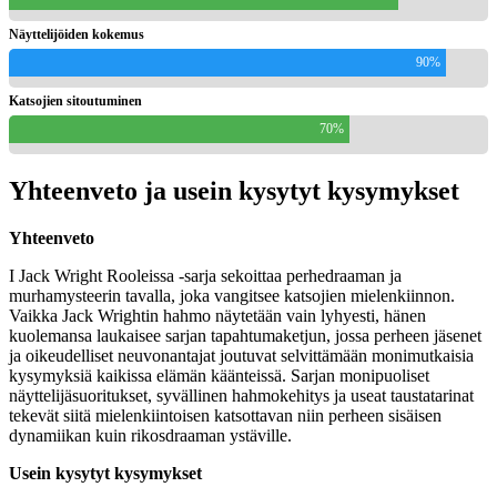
Näyttelijöiden kokemus
90%
Katsojien sitoutuminen
70%
Yhteenveto ja usein kysytyt kysymykset
Yhteenveto
I Jack Wright Rooleissa -sarja sekoittaa perhedraaman ja
murhamysteerin tavalla, joka vangitsee katsojien mielenkiinnon.
Vaikka Jack Wrightin hahmo näytetään vain lyhyesti, hänen
kuolemansa laukaisee sarjan tapahtumaketjun, jossa perheen jäsenet
ja oikeudelliset neuvonantajat joutuvat selvittämään monimutkaisia
kysymyksiä kaikissa elämän käänteissä. Sarjan monipuoliset
näyttelijäsuoritukset, syvällinen hahmokehitys ja useat taustatarinat
tekevät siitä mielenkiintoisen katsottavan niin perheen sisäisen
dynamiikan kuin rikosdraaman ystäville.
Usein kysytyt kysymykset