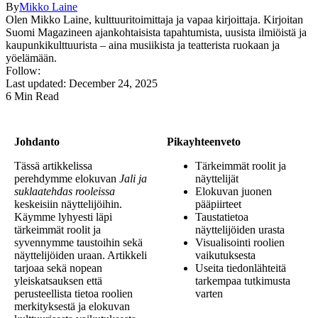
By
Mikko Laine
Olen Mikko Laine, kulttuuritoimittaja ja vapaa kirjoittaja. Kirjoitan
Suomi Magazineen ajankohtaisista tapahtumista, uusista ilmiöistä ja
kaupunkikulttuurista – aina musiikista ja teatterista ruokaan ja
yöelämään.
Follow:
Last updated: December 24, 2025
6 Min Read
Johdanto
Pikayhteenveto
Tässä artikkelissa
Tärkeimmät roolit ja
perehdymme elokuvan
Jali ja
näyttelijät
suklaatehdas rooleissa
Elokuvan juonen
keskeisiin näyttelijöihin.
pääpiirteet
Käymme lyhyesti läpi
Taustatietoa
tärkeimmät roolit ja
näyttelijöiden urasta
syvennymme taustoihin sekä
Visualisointi roolien
näyttelijöiden uraan. Artikkeli
vaikutuksesta
tarjoaa sekä nopean
Useita tiedonlähteitä
yleiskatsauksen että
tarkempaa tutkimusta
perusteellista tietoa roolien
varten
merkityksestä ja elokuvan