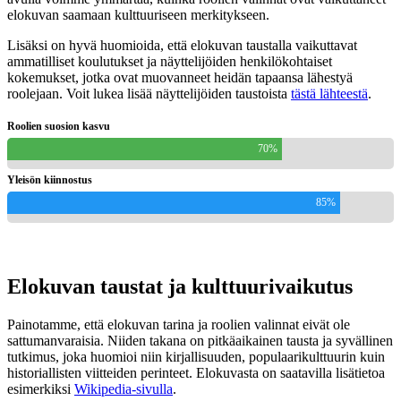
elokuvan saamaan kulttuuriseen merkitykseen.
Lisäksi on hyvä huomioida, että elokuvan taustalla vaikuttavat
ammatilliset koulutukset ja näyttelijöiden henkilökohtaiset
kokemukset, jotka ovat muovanneet heidän tapaansa lähestyä
roolejaan. Voit lukea lisää näyttelijöiden taustoista
tästä lähteestä
.
Roolien suosion kasvu
70%
Yleisön kiinnostus
85%
Elokuvan taustat ja kulttuurivaikutus
Painotamme, että elokuvan tarina ja roolien valinnat eivät ole
sattumanvaraisia. Niiden takana on pitkäaikainen tausta ja syvällinen
tutkimus, joka huomioi niin kirjallisuuden, populaarikulttuurin kuin
historiallisten viitteiden perinteet. Elokuvasta on saatavilla lisätietoa
esimerkiksi
Wikipedia-sivulla
.