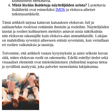
kulttuurisesti merkittäviä.
Mistä löydän lisätietoja näyttelijöiden urista?
Luotettavia
lisälähteitä ovat esimerkiksi
IMDb
ja elokuva-aiheiset
tutkimusartikkelit.
Tämä artikkeli tarjoaa kattavan katsauksen elokuvan
Jali ja
suklaatehdas rooleissa
esittämiin ihmisiin ja rooleihin. Näyttelijöiden
taustat ja roolien kulttuurinen merkitys antavat uusia näkökulmia
niin elokuvan rakastajille kuin elokuva-alan ammattilaisille. Lukijan
on mahdollista syventyä aiheeseen entistä syvemmin, kun vertaillaan
eri roolien vaikutuksia ja taustoja.
Toivomme, että artikkeli vastasi kysymyksiin ja antoi selkeän kuvan
siitä, miten elokuvan roolit on rakennettu. Edellä esitellyt tiedot sekä
visuaaliset elementit ovat mielenkiintoinen yhdistelmä nopeaa tietoa
ja syvällistä analyysiä, joka palvelee monenlaista lukijakuntaa.