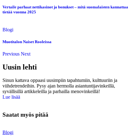
Vertaile parhaat nettikasinot ja bonukset – mitä suomalaisten kannattaa
tietää vuonna 2025
Blogi
Muotitalon Naiset Rooleissa
Previous
Next
Uusin lehti
Sinun kattava oppaasi uusimpiin tapahtumiin, kulttuuriin ja
viihdetrendeihin. Pysy ajan hermolla asiantuntijavinkeillä,
syvällisillä artikkeleilla ja parhailla menovinkeillä!
Lue lisää
Saatat myös pitää
Blogi