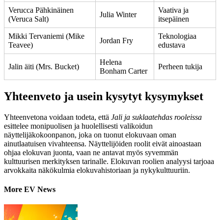
Verucca Pähkinäinen
Vaativa ja
Julia Winter
(Veruca Salt)
itsepäinen
Mikki Tervaniemi (Mike
Teknologiaa
Jordan Fry
Teavee)
edustava
Helena
Jalin äiti (Mrs. Bucket)
Perheen tukija
Bonham Carter
Yhteenveto ja usein kysytyt kysymykset
Yhteenvetona voidaan todeta, että
Jali ja suklaatehdas rooleissa
esittelee monipuolisen ja huolellisesti valikoidun
näyttelijäkokoonpanon, joka on tuonut elokuvaan oman
ainutlaatuisen vivahteensa. Näyttelijöiden roolit eivät ainoastaan
ohjaa elokuvan juonta, vaan ne antavat myös syvemmän
kulttuurisen merkityksen tarinalle. Elokuvan roolien analyysi tarjoaa
arvokkaita näkökulmia elokuvahistoriaan ja nykykulttuuriin.
More EV News