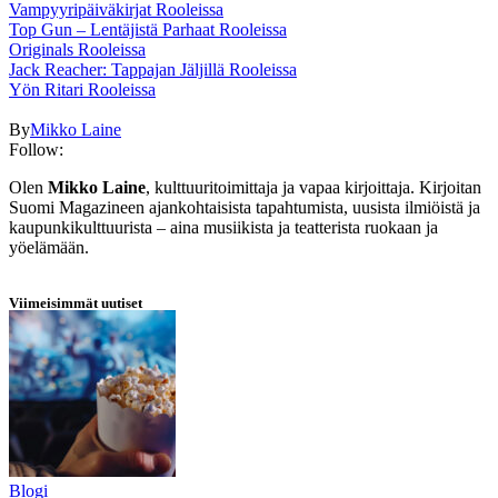
Vampyyripäiväkirjat Rooleissa
Top Gun – Lentäjistä Parhaat Rooleissa
Originals Rooleissa
Jack Reacher: Tappajan Jäljillä Rooleissa
Yön Ritari Rooleissa
By
Mikko Laine
Follow:
Olen
Mikko Laine
, kulttuuritoimittaja ja vapaa kirjoittaja. Kirjoitan
Suomi Magazineen ajankohtaisista tapahtumista, uusista ilmiöistä ja
kaupunkikulttuurista – aina musiikista ja teatterista ruokaan ja
yöelämään.
Viimeisimmät uutiset
Blogi