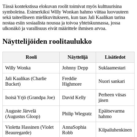
Tässä kontekstissa elokuvan roolit toimivat myös kulttuurisina
symboleina. Esimerkiksi Willy Wonkan hahmo viittaa luovuuteen
sekä taiteelliseen mielikuvitukseen, kun taas Jali Kaalikan tarina
nostaa esiin sosiaalista nousua ja toivoa yhteiskunnassa, jossa
ulkonäkö ja varallisuus eivät määrittele ihmisen arvoa.
Näyttelijöiden roolitaulukko
Rooli
Näyttelijä
Lisätiedot
Willy Wonka
Johnny Depp
Suklaamestari
Jali Kaalikas (Charlie
Freddie
Nuori sankari
Bucket)
Highmore
Perheen viisas
Isoisä Yrjö (Grandpa Joe)
David Kelly
jäsen
Auguste Järvelä
Epäitsevarma
Philip Wiegratz
(Augustus Gloop)
hahmo
Violetta Hassinen (Violet
AnnaSophia
Kilpailuhenkinen
Beauregarde)
Robb