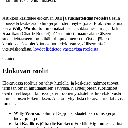
kulttuurisesta vaikutuksesta.
Artikkeli käsittelee elokuvan
Jali ja suklaatehdas rooleissa
esiin
nousseita keskeisiä hahmoja ja niiden näyttelijöitä. Elokuvan tarina,
jossa
Willy Wonka
toimii omalaatuisena suklaamestarina ja
Jali
Kaalikas
(Charlie Bucket) pääsee tutustumaan salaperäiseen
suklaatehtaaseen, on pitkälti riippuvainen sen näyttelijöiden
kemioista. Jos olet kiinnostunut elokuvan syvällisemmistä
yksityiskohdista,
löydät lisätietoa vastaavista rooleista
.
Contents
Elokuvan roolit
Elokuvassa roolitus on tehty huolella, ja keskeiset hahmot tuovat
tarinaan oman ainutlaatuisen sävynsä. Näyttelijöiden suoritukset
ovat olleet laajalti kiitossa, ja eri roolien yhdistelmä luo elokuvasta
ikimuistoisen kokemuksen. Alla on lyhyt lista elokuvan merkittävistä
rooleista:
Willy Wonka:
Johnny Depp – suklaatehtaan omistaja ja
luova johtaja
Jali Kaalikas (Charlie Bucket):
Freddie Highmore – tarinan