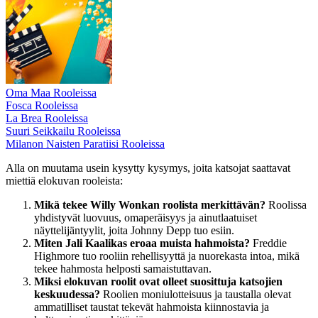
Oma Maa Rooleissa
Fosca Rooleissa
La Brea Rooleissa
Suuri Seikkailu Rooleissa
Milanon Naisten Paratiisi Rooleissa
Alla on muutama usein kysytty kysymys, joita katsojat saattavat
miettiä elokuvan rooleista:
Mikä tekee Willy Wonkan roolista merkittävän?
Roolissa
yhdistyvät luovuus, omaperäisyys ja ainutlaatuiset
näyttelijäntyylit, joita Johnny Depp tuo esiin.
Miten Jali Kaalikas eroaa muista hahmoista?
Freddie
Highmore tuo rooliin rehellisyyttä ja nuorekasta intoa, mikä
tekee hahmosta helposti samaistuttavan.
Miksi elokuvan roolit ovat olleet suosittuja katsojien
keskuudessa?
Roolien moniulotteisuus ja taustalla olevat
ammatilliset taustat tekevät hahmoista kiinnostavia ja