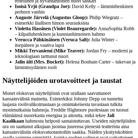
rehellinen ja hyväntahtoinen nuori sankari
Isoisä Yrjö (Grandpa Joe):
David Kelly – lämminhenkinen
perheen vanhin
Auguste Järvelä (Augustus Gloop):
Philip Wiegratz –
esimerkki liiallisen himon seurauksista
Violetta Hassinen (Violet Beauregarde):
AnnaSophia Robb
– kilpailuhenkinen ja kunnianhimoinen hahmo
Verucca Pähkinäinen (Veruca Salt):
Julia Winter –
itsepäinen ja vaativa lapsi
Mikki Tervaniemi (Mike Teavee):
Jordan Fry – moderni ja
teknologiaan tarttunut nuori
Jalin äiti (Mrs. Bucket):
Helena Bonham Carter – tukevan ja
lämminsydämen rooli
Näyttelijöiden urotavoitteet ja taustat
Monet elokuvan näyttelijöistä ovat urallaan saavuttaneet
kansainvälistä mainetta. Esimerkiksi Johnny Depp on tunnettu
laajasta roolivalikoimastaan ja omintakeisesta tavastaan tulkita
monimutkaisia hahmoja. Freddie Highmore puolestaan on tuonut
elämäänsä nuorekasta energiaa ja aitoutta, mikä tekee
Jali
Kaalikaan
hahmosta helposti samaistuttavan. Useiden näyttelijöiden
ura on saattanut alkujaan juontaa juurensa pienestä teatterista aina
kansainvälisiin elokuvatuotantoihin saakka. Näiden yksityiskohtien
avulla voimme ymmärtää, kuinka roolien valinnat ovat vaikuttaneet