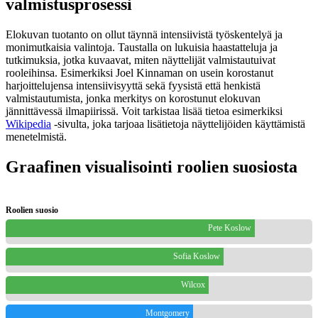
valmistusprosessi
Elokuvan tuotanto on ollut täynnä intensiivistä työskentelyä ja
monimutkaisia valintoja. Taustalla on lukuisia haastatteluja ja
tutkimuksia, jotka kuvaavat, miten näyttelijät valmistautuivat
rooleihinsa. Esimerkiksi Joel Kinnaman on usein korostanut
harjoittelujensa intensiivisyyttä sekä fyysistä että henkistä
valmistautumista, jonka merkitys on korostunut elokuvan
jännittävessä ilmapiirissä. Voit tarkistaa lisää tietoa esimerkiksi
Wikipedia
-sivulta, joka tarjoaa lisätietoja näyttelijöiden käyttämistä
menetelmistä.
Graafinen visualisointi roolien suosiosta
Roolien suosio
Pete Koslow
Sofia Koslow
Wilcox
Montgomery