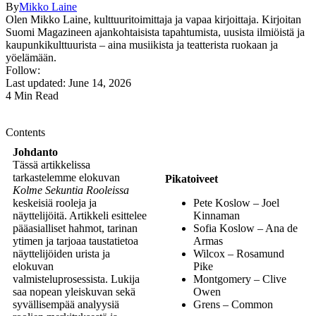
By
Mikko Laine
Olen Mikko Laine, kulttuuritoimittaja ja vapaa kirjoittaja. Kirjoitan
Suomi Magazineen ajankohtaisista tapahtumista, uusista ilmiöistä ja
kaupunkikulttuurista – aina musiikista ja teatterista ruokaan ja
yöelämään.
Follow:
Last updated: June 14, 2026
4 Min Read
Contents
Johdanto
Tässä artikkelissa
tarkastelemme elokuvan
Pikatoiveet
Kolme Sekuntia Rooleissa
keskeisiä rooleja ja
Pete Koslow – Joel
näyttelijöitä. Artikkeli esittelee
Kinnaman
pääasialliset hahmot, tarinan
Sofia Koslow – Ana de
ytimen ja tarjoaa taustatietoa
Armas
näyttelijöiden urista ja
Wilcox – Rosamund
elokuvan
Pike
valmisteluprosessista. Lukija
Montgomery – Clive
saa nopean yleiskuvan sekä
Owen
syvällisempää analyysiä
Grens – Common