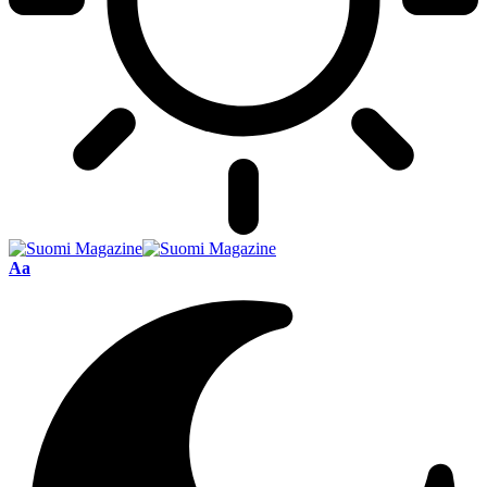
Font
Aa
Resizer