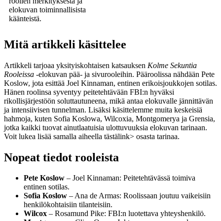
roolien merkityksestä ja
elokuvan toiminnallisista
käänteistä.
Mitä artikkeli käsittelee
Artikkeli tarjoaa yksityiskohtaisen katsauksen
Kolme Sekuntia
Rooleissa
-elokuvan pää- ja sivurooleihin. Pääroolissa nähdään Pete
Koslow, jota esittää Joel Kinnaman, entinen erikoisjoukkojen sotilas.
Hänen roolinsa syventyy peitetehtävään FBI:n hyväksi
rikollisjärjestöön soluttautuneena, mikä antaa elokuvalle jännittävän
ja intensiivisen tunnelman. Lisäksi käsittelemme muita keskeisiä
hahmoja, kuten Sofia Koslowa, Wilcoxia, Montgomerya ja Grensia,
jotka kaikki tuovat ainutlaatuisia ulottuvuuksia elokuvan tarinaan.
Voit lukea lisää samalla aiheella
tästä
link> osasta tarinaa.
Nopeat tiedot rooleista
Pete Koslow
– Joel Kinnaman: Peitetehtävässä toimiva
entinen sotilas.
Sofia Koslow
– Ana de Armas: Roolissaan joutuu vaikeisiin
henkilökohtaisiin tilanteisiin.
Wilcox
– Rosamund Pike: FBI:n luotettava yhteyshenkilö.