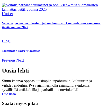
Uutiset
Vertaile parhaat nettikasinot ja bonukset – mitä suomalaisten kannattaa
tietää vuonna 2025
Blogi
Muotitalon Naiset Rooleissa
Previous
Next
Uusin lehti
Sinun kattava oppaasi uusimpiin tapahtumiin, kulttuuriin ja
viihdetrendeihin. Pysy ajan hermolla asiantuntijavinkeillä,
syvällisillä artikkeleilla ja parhailla menovinkeillä!
Lue lisää
Saatat myös pitää