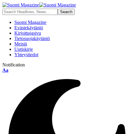
Suomi Magazine
Evästekäytäntö
Kirjoittajasivu
Tietosuojakäytäntö
Meistä
Uutiskirje
Yhteystiedot
Notification
Font
Aa
Resizer