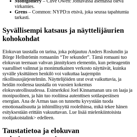
Montgomery
– Clive Owen: Johtavassa asemassa oleva
virkamies.
Grens
– Common: NYPD:n etsivä, joka seuraa tapahtumia
tarkasti.
Syvällisempi katsaus ja näyttelijäurien
kohokohdat
Elokuvan taustalla on tarina, joka pohjautuu Anders Roslundin ja
Börge Hellströmin romaaniin “Tre sekunder”. Tämä romaani tuo
elokuvan teemaan vahvan jännityksen elementin, kun peiteagentin
vaaralliset valinnat ja monimutkainen verkosto näyttävät, kuinka
syvälle yksittäinen henkilö voi vaikuttaa laajempiin
rikollisuusjärjestelmiin. Näyttelijöiden urat ovat vaikuttavia, ja
heidän rooliensa taustalla on vuosien kokemus
elokuvateollisuudessa. Esimerkiksi Joel Kinnamanan ura on laaja ja
monipuolinen, ja hän tuo rooliinsa autenttisen sotilasperäisen
energian. Ana de Armas taas on tunnettu kyvystään tuoda
emotionaalisuutta ja inhimillisyyttä rooleihinsa, mikä tekee hänen
esityksestään erittäin vakuuttavan. Lue lisää
mielenkiintoisista
roolijakoista
link> edelleen.
Taustatietoa ja elokuvan