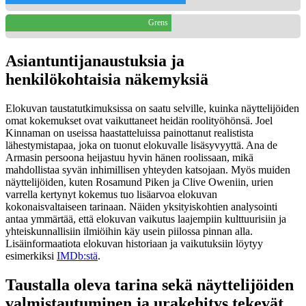
Grens
Asiantuntijanaustuksia ja
henkilökohtaisia näkemyksiä
Elokuvan taustatutkimuksissa on saatu selville, kuinka näyttelijöiden
omat kokemukset ovat vaikuttaneet heidän roolityöhönsä. Joel
Kinnaman on useissa haastatteluissa painottanut realistista
lähestymistapaa, joka on tuonut elokuvalle lisäsyvyyttä. Ana de
Armasin persoona heijastuu hyvin hänen roolissaan, mikä
mahdollistaa syvän inhimillisen yhteyden katsojaan. Myös muiden
näyttelijöiden, kuten Rosamund Piken ja Clive Oweniin, urien
varrella kertynyt kokemus tuo lisäarvoa elokuvan
kokonaisvaltaiseen tarinaan. Näiden yksityiskohtien analysointi
antaa ymmärtää, että elokuvan vaikutus laajempiin kulttuurisiin ja
yhteiskunnallisiin ilmiöihin käy usein piilossa pinnan alla.
Lisäinformaatiota elokuvan historiaan ja vaikutuksiin löytyy
esimerkiksi
IMDb:stä
.
Taustalla oleva tarina sekä näyttelijöiden
valmistautuminen ja urakehitys tekevät