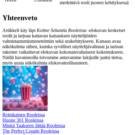
merkittävä rooli juonen kehityksessä
Yhteenveto
Artikkeli käy läpi
Kolme Sekuntia Rooleissa
-elokuvan keskeiset
roolit ja tarjoaa kattavan katsauksen näyttelijöiden
valmistautumismenetelmiin sekä urakehitykseen. Katsaus avaa
näkökulmia siihen, kuinka syvälliset näyttelijävalinnat ja tarinan
rakenne vaikuttavat elokuvan kokonaisvaltaiseen kokemukseen.
Näillä havainnoilla toivomme antavamme lukijoille paitsi tietoa,
myös uusia näkökulmia elokuvateollisuuteen.
Reinikainen Rooleissa
Huone 301 Rooleissa
Minkä Taakseen Jättää Rooleissa
The Perfect Couple Rooleissa