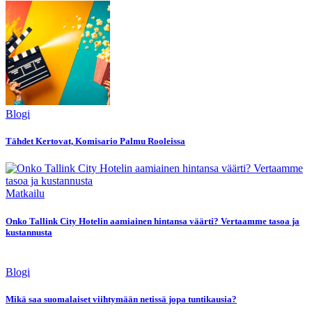
Blogi
Tähdet Kertovat, Komisario Palmu Rooleissa
Matkailu
Onko Tallink City Hotelin aamiainen hintansa väärti? Vertaamme tasoa ja
kustannusta
Blogi
Mikä saa suomalaiset viihtymään netissä jopa tuntikausia?