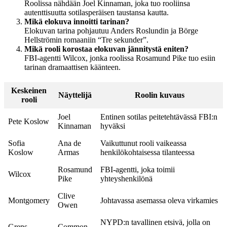
Roolissa nähdään Joel Kinnaman, joka tuo rooliinsa
autenttisuutta sotilasperäisen taustansa kautta.
Mikä elokuva innoitti tarinan?
Elokuvan tarina pohjautuu Anders Roslundin ja Börge
Hellströmin romaaniin “Tre sekunder”.
Mikä rooli korostaa elokuvan jännitystä eniten?
FBI-agentti Wilcox, jonka roolissa Rosamund Pike tuo esiin
tarinan dramaattisen käänteen.
Keskeinen
Näyttelijä
Roolin kuvaus
rooli
Joel
Entinen sotilas peitetehtävässä FBI:n
Pete Koslow
Kinnaman
hyväksi
Sofia
Ana de
Vaikuttunut rooli vaikeassa
Koslow
Armas
henkilökohtaisessa tilanteessa
Rosamund
FBI-agentti, joka toimii
Wilcox
Pike
yhteyshenkilönä
Clive
Montgomery
Johtavassa asemassa oleva virkamies
Owen
NYPD:n tavallinen etsivä, jolla on
Grens
Common