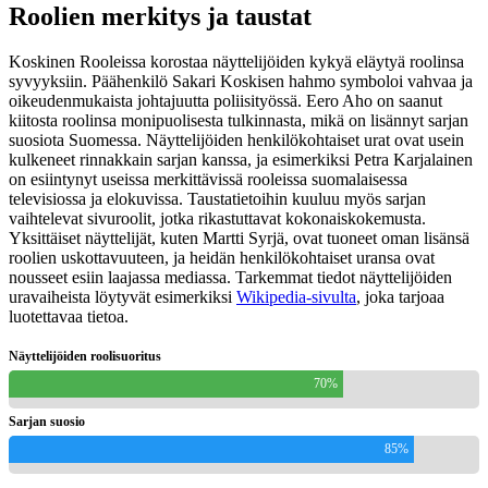
Roolien merkitys ja taustat
Koskinen Rooleissa korostaa näyttelijöiden kykyä eläytyä roolinsa
syvyyksiin. Päähenkilö Sakari Koskisen hahmo symboloi vahvaa ja
oikeudenmukaista johtajuutta poliisityössä. Eero Aho on saanut
kiitosta roolinsa monipuolisesta tulkinnasta, mikä on lisännyt sarjan
suosiota Suomessa. Näyttelijöiden henkilökohtaiset urat ovat usein
kulkeneet rinnakkain sarjan kanssa, ja esimerkiksi Petra Karjalainen
on esiintynyt useissa merkittävissä rooleissa suomalaisessa
televisiossa ja elokuvissa. Taustatietoihin kuuluu myös sarjan
vaihtelevat sivuroolit, jotka rikastuttavat kokonaiskokemusta.
Yksittäiset näyttelijät, kuten Martti Syrjä, ovat tuoneet oman lisänsä
roolien uskottavuuteen, ja heidän henkilökohtaiset uransa ovat
nousseet esiin laajassa mediassa. Tarkemmat tiedot näyttelijöiden
uravaiheista löytyvät esimerkiksi
Wikipedia-sivulta
, joka tarjoaa
luotettavaa tietoa.
Näyttelijöiden roolisuoritus
70%
Sarjan suosio
85%