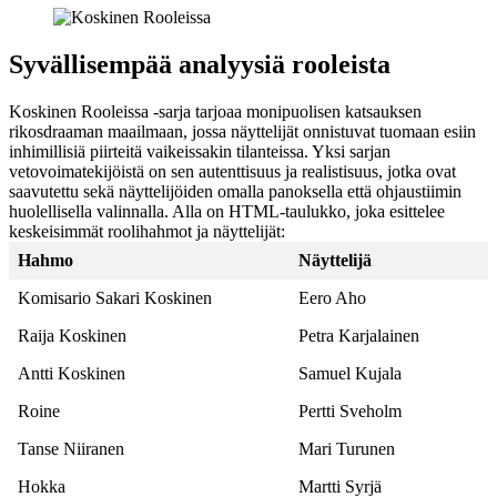
Syvällisempää analyysiä rooleista
Koskinen Rooleissa -sarja tarjoaa monipuolisen katsauksen
rikosdraaman maailmaan, jossa näyttelijät onnistuvat tuomaan esiin
inhimillisiä piirteitä vaikeissakin tilanteissa. Yksi sarjan
vetovoimatekijöistä on sen autenttisuus ja realistisuus, jotka ovat
saavutettu sekä näyttelijöiden omalla panoksella että ohjaustiimin
huolellisella valinnalla. Alla on HTML-taulukko, joka esittelee
keskeisimmät roolihahmot ja näyttelijät:
Hahmo
Näyttelijä
Komisario Sakari Koskinen
Eero Aho
Raija Koskinen
Petra Karjalainen
Antti Koskinen
Samuel Kujala
Roine
Pertti Sveholm
Tanse Niiranen
Mari Turunen
Hokka
Martti Syrjä