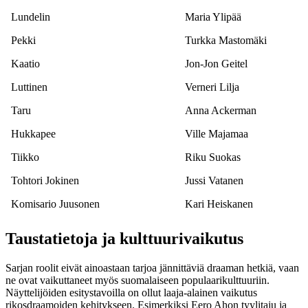
Lundelin
Maria Ylipää
Pekki
Turkka Mastomäki
Kaatio
Jon-Jon Geitel
Luttinen
Verneri Lilja
Taru
Anna Ackerman
Hukkapee
Ville Majamaa
Tiikko
Riku Suokas
Tohtori Jokinen
Jussi Vatanen
Komisario Juusonen
Kari Heiskanen
Taustatietoja ja kulttuurivaikutus
Sarjan roolit eivät ainoastaan tarjoa jännittäviä draaman hetkiä, vaan
ne ovat vaikuttaneet myös suomalaiseen populaarikulttuuriin.
Näyttelijöiden esitystavoilla on ollut laaja-alainen vaikutus
rikosdraamoiden kehitykseen. Esimerkiksi Eero Ahon tyylitaju ja