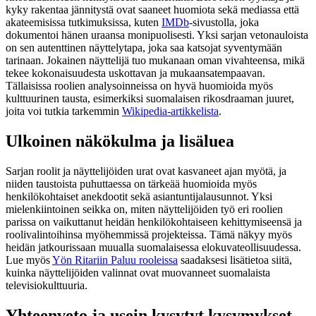
kyky rakentaa jännitystä ovat saaneet huomiota sekä mediassa että
akateemisissa tutkimuksissa, kuten
IMDb
-sivustolla, joka
dokumentoi hänen uraansa monipuolisesti. Yksi sarjan vetonauloista
on sen autenttinen näyttelytapa, joka saa katsojat syventymään
tarinaan. Jokainen näyttelijä tuo mukanaan oman vivahteensa, mikä
tekee kokonaisuudesta uskottavan ja mukaansatempaavan.
Tällaisissa roolien analysoinneissa on hyvä huomioida myös
kulttuurinen tausta, esimerkiksi suomalaisen rikosdraaman juuret,
joita voi tutkia tarkemmin
Wikipedia-artikkelista
.
Ulkoinen näkökulma ja lisäluea
Sarjan roolit ja näyttelijöiden urat ovat kasvaneet ajan myötä, ja
niiden taustoista puhuttaessa on tärkeää huomioida myös
henkilökohtaiset anekdootit sekä asiantuntijalausunnot. Yksi
mielenkiintoinen seikka on, miten näyttelijöiden työ eri roolien
parissa on vaikuttanut heidän henkilökohtaiseen kehittymiseensä ja
roolivalintoihinsa myöhemmissä projekteissa. Tämä näkyy myös
heidän jatkourissaan muualla suomalaisessa elokuvateollisuudessa.
Lue myös
Yön Ritariin Paluu rooleissa
saadaksesi lisätietoa siitä,
kuinka näyttelijöiden valinnat ovat muovanneet suomalaista
televisiokulttuuria.
Yhteenveto ja usein kysytyt kysymykset