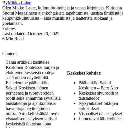
By
Mikko Laine
Olen Mikko Laine, kulttuuritoimittaja ja vapaa kirjoittaja. Kirjoitan
Suomi Magazineen ajankohtaisista tapahtumista, uusista ilmiöistä ja
kaupunkikulttuurista – aina musiikista ja teatterista ruokaan ja
yöelämään.
Follow:
Last updated: October 20, 2025
6 Min Read
Contents
Tämä artikkeli käsittelee
Koskinen Rooleissa -sarjan ja
elokuvien keskeisiä rooleja
Keskeiset kohdat:
sekä niiden näyttelijöitä.
Esittelemme päähenkilö
Päähenkilö Sakari
Sakari Koskisen, hänen
Koskinen – Eero Aho
perheensä ja työtovereiden
Keskeiset sivuroolit ja
roolit sekä annamme syvällisiä
taustatiedot
taustatietoja ja ajankohtaisia
Nykyaikaiset faktojen
havaintoja näyttelijöiden
tarkistukset
urasta. Artikkeli sisältää myös
Visuaaliset dataesitykset
visuaalisen esityksen ja listat
Luotettavat lähdeviitteet
keskeisistä faktoista, jotta