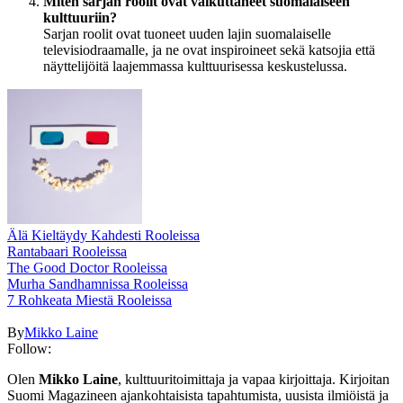
Miten sarjan roolit ovat vaikuttaneet suomalaiseen
kulttuuriin?
Sarjan roolit ovat tuoneet uuden lajin suomalaiselle
televisiodraamalle, ja ne ovat inspiroineet sekä katsojia että
näyttelijöitä laajemmassa kulttuurisessa keskustelussa.
Älä Kieltäydy Kahdesti Rooleissa
Rantabaari Rooleissa
The Good Doctor Rooleissa
Murha Sandhamnissa Rooleissa
7 Rohkeata Miestä Rooleissa
By
Mikko Laine
Follow:
Olen
Mikko Laine
, kulttuuritoimittaja ja vapaa kirjoittaja. Kirjoitan
Suomi Magazineen ajankohtaisista tapahtumista, uusista ilmiöistä ja