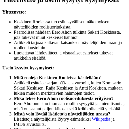
Yhteenveto:
Koskinen Rooleissa tuo esiin syvällisen näkemyksen
näyttelijöiden roolisuorituksista.
Pääroolissa nähdään Eero Ahon tulkinta Sakari Koskisesta,
jota tukevat muut keskeiset hahmot.
Artikkeli tarjoaa kattavan katsauksen näyttelijöiden uraan ja
roolien taustoihin.
Luotettavat lähdeviitteet ja visuaaliset esitykset tukevat
artikkelin sisältöä.
Usein kysytyt kysymykset:
Mitä rooleja Koskinen Rooleissa käsitellään?
Artikkeli esittelee sarjan pää- ja sivuroolit, kuten Komisario
Sakari Koskisen, Raija Koskisen ja Antti Koskisen, mukaan
lukien muiden merkittävien hahmojen tiedot.
Mikä tekee Eero Ahon roolisuorituksesta erityisen?
Eero Aho onnistuu tuomaan rooliin syvyyttä ja autenttisuutta,
mikä on saanut paljon kiitosta sekä kriitikoilta että yleisöltä.
Mistä voin löytää lisätietoja näyttelijöiden urasta?
Lisätietoja näyttelijöistä löytyy esimerkiksi
Wikipedia
ja
IMDb-sivustoilta.