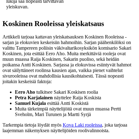
lukija saa nopeasti tarvittavan
yleiskuvan.
Koskinen Rooleissa yleiskatsaus
Artikkeli tarjoaa kattavan yleiskatsauksen Koskinen Rooleissa -
sarjan ja elokuvien keskeisiin hahmoihin. Sarjan päähenkilöksi on
valittu Tampereen poliisin väkivaltarikosyksikön komisario Sakari
Koskinen, jota esittää Eero Aho. Muita merkittäviä rooleja ovat
muun muassa Raija Koskinen, Sakarin puoliso, sekä heidän
poikansa Antti Koskinen. Sarjassa ja elokuvissa esiintyvät hahmot
ovat säilyttäneet roolinsa kausien ajan, vaikka pienet vaihtelut
sivurooleissa ovat mahdollisia kausikohtaisesti. Tässä nopeasti
joitakin keskeisiä faktoja:
Eero Aho
tulkitsee Sakari Koskisen roolia
Petra Karjalainen
näyttelee Raija Koskista
Samuel Kujala
esittää Antti Koskistä
Muita tärkeimpiä näyttelijöitä ovat muun muassa Pertti
Sveholm, Mari Turunen ja Martti Syrjä
Tarkempia tietoja löydät myös
Kova Laki rooleissa
, joka tarjoaa
laajemman näkemyksen näyttelijöiden roolivalinnoista.