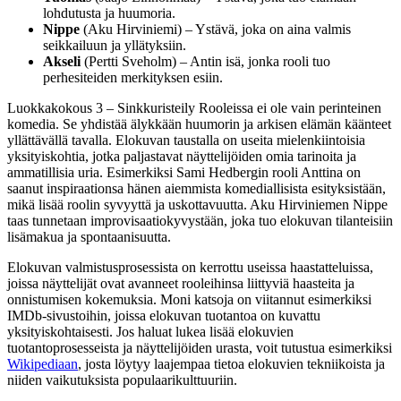
lohdutusta ja huumoria.
Nippe
(Aku Hirviniemi) – Ystävä, joka on aina valmis
seikkailuun ja yllätyksiin.
Akseli
(Pertti Sveholm) – Antin isä, jonka rooli tuo
perhesiteiden merkityksen esiin.
Luokkakokous 3 – Sinkkuristeily Rooleissa ei ole vain perinteinen
komedia. Se yhdistää älykkään huumorin ja arkisen elämän käänteet
yllättävällä tavalla. Elokuvan taustalla on useita mielenkiintoisia
yksityiskohtia, jotka paljastavat näyttelijöiden omia tarinoita ja
ammatillisia uria. Esimerkiksi Sami Hedbergin rooli Anttina on
saanut inspiraationsa hänen aiemmista komediallisista esityksistään,
mikä lisää roolin syvyyttä ja uskottavuutta. Aku Hirviniemen Nippe
taas tunnetaan improvisaatiokyvystään, joka tuo elokuvan tilanteisiin
lisämakua ja spontaanisuutta.
Elokuvan valmistusprosessista on kerrottu useissa haastatteluissa,
joissa näyttelijät ovat avanneet rooleihinsa liittyviä haasteita ja
onnistumisen kokemuksia. Moni katsoja on viitannut esimerkiksi
IMDb-sivustoihin, joissa elokuvan tuotantoa on kuvattu
yksityiskohtaisesti. Jos haluat lukea lisää elokuvien
tuotantoprosesseista ja näyttelijöiden urasta, voit tutustua esimerkiksi
Wikipediaan
, josta löytyy laajempaa tietoa elokuvien tekniikoista ja
niiden vaikutuksista populaarikulttuuriin.