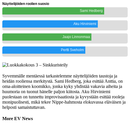
Näyttelijöiden roolien suosio
Sami Hedberg
Aku Hirviniemi
Jaajo Linnonmaa
Pertti Sveholm
Syvemmälle mentäessä tarkastelemme näyttelijöiden taustoja ja
heidän rooliensa merkitystä. Sami Hedberg, joka esittää Anttia, on
oma-aloitteinen koomikko, jonka kyky yhdistää vakavia aiheita ja
huumoria on tuonut hänelle paljon kiitosta. Aku Hirviniemi
puolestaan on tunnettu improvisaatiosta ja kyvystään esittää rooleja
monipuolisesti, mikä tekee Nippe-hahmosta elokuvassa eläväisen ja
helposti samaistuttavan.
More EV News