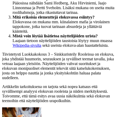
Pääosissa nähdään Sami Hedberg, Aku Hirviniemi, Jaajo
Linnonmaa ja Pertti Sveholm. Lisäksi mukana on useita muita
roolihahmoja, jotka rikastuttavat tarinaa.
Mitä erikoisia elementtejä elokuvassa esiintyy?
Elokuvassa on mukana mm. kiinalainen mafia ja virolainen
tappokone, jotka tuovat tarinaan absurdeja ja yllättäviä
käänteitä.
Mistä voin löytää lisätietoa näyttelijöiden urista?
Laajaan tietoon näyttelijöiden taustoista löytyy muun muassa
Wikipedia-sivulta
sekä useista elokuva-alan haastatteluista.
Tiivistetysti Luokkakokous 3 – Sinkkuristeily Rooleissa on elokuva,
joka yhdistää huumorin, seurauksen ja syvälliset teemat tavalla, joka
vetoaa laajaan yleisöön. Näyttelijöiden vahvat suoritukset ja
elokuvan monipuoliset elementit tekevät siitä katselukokemuksen,
josta on helppo nauttia ja jonka yksityiskohtiin haluaa palata
uudelleen.
Artikkelin tarkoituksena on tarjota sekä nopea katsaus että
syvällisempi analyysi elokuvan rooleista ja niiden merkityksestä.
Toivomme, että tämä esitys avaa uusia näkökulmia sekä elokuvan
teemoihin että näyttelijöiden urapolkuihin.