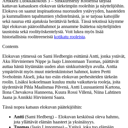
Artikkeli Luokkakokous 3 – Sinkkuristeily Rooleissa tarjoaa
kattavan katsauksen elokuvan tärkeimpiin rooleihin ja näyttelijöihin.
Elokuva on saanut inspiraationsa nuoruuden ystävyyden, haasteiden
ja kummallisten tapahtumien yhdistelmästä, ja se tarjoaa katsojille
sekä naurua että ajatuksia herättäviä hetkiä. Tässä tekstissä käymme
läpi elokuvan pääroolihahmot ja annamme lisätietoa näyttelijöiden
taustoista sekä roolityöskentelystä. Voit lukea myös lisää
historiallisista roolitreeneistä
kotikatu rooleista
.
Contents
Elokuvan ytimessä on Sami Hedbergin esittämä Antti, jonka ystävät,
Aku Hirviniemen Nippe ja Jaajo Linnonmaan Tuomas, päättävät
auttaa häntä löytämään uuden alun sinkkuristeilyn avulla. Anttia
ympäröivät myös muut mielenkiintoiset hahmot, kuten Pertti
Sveholmin Akseli, joka tuo esiin elokuvan perhesiteiden tärkeän
roolin. Lisäksi kokoelmaan kuuluu muita vaikuttavia rooleja, joita
täydentävät Pihla Maalismaa Pilvenä, Antti Luusuaniemi Kartona,
Ilona Chevakova Hanneena, Kuura Rossi Villenä, Niina Lahtinen
Jaana ja Annikki Hirviniemi Saara.
Tässä nopea katsaus elokuvan päätekijöihin:
Antti
(Sami Hedberg) – Elokuvan keskiössä oleva hahmo,
jota yllättävät elämän haasteet ja yksinäisyys.
Tuomas
(Jaajo Linnonmaa) – Ystävä, joka tuo elämään