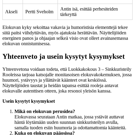
Antin isä, esittää perhesiteiden
Akseli
Pertti Sveholm
tärkeyttä
Elokuvan kyky sekoittaa vakavia ja humoristisia elementtejä tekee
siitä paitsi viihdyttävän, myös ajatuksia herättävän. Näyttelijöiden
energinen panos ja ohjaajan selkeä visio ovat olleet avainasemassa
elokuvan onnistumisessa.
Yhteenveto ja usein kysytyt kysymykset
Yhteenvetona voidaan todeta, että Luokkakokous 3 – Sinkkuristeily
Rooleissa tarjoaa katsojalle monitasoisen elokuvakokemuksen, jossa
huumori, ystävyys ja yllättävät käänteet ovat keskiössä.
Näyttelijöiden taustat ja heidän tapansa esittää rooleja antavat
elokuvalle autenttisen otteen, joka resonoi yleisön kanssa.
Usein kysytyt kysymykset
Mikä on elokuvan perusidea?
Elokuvassa seurataan Antin matkaa, jossa ystävät auttavat
häntä löytämään uuden suunnan sinkkuristeilyn avulla,
samalla tuoden esiin huumoria ja odottamattomia käänteitä.
Kuka on elokuvan pääosissa?