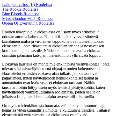
Ivalo (televisiosarja) Rooleissa
The Rookie Rooleissa
Blue Bloods Rooleissa
Myrskyluodon Maija Rooleissa
Queen Of Everything Rooleissa
Roolien ulkopuolelle elokuvassa on lisätty myös erikoisia ja
odottamattomia hahmoja. Esimerkiksi elokuvassa esiintyvä
kiinalainen mafia ja virolainen tappokone ovat tuoneet mukaan
elementtejä, jotka rikastuttavat elokuvan tarinaa ja nostavat sen
komiikan uudelle tasolle. Näiden elementtien avulla elokuva
onnistuu pitämään katsojan mielenkiinnon yllä alusta loppuun.
Elokuvan taustalla on monta mielenkiintoista yksityiskohtaa, jotka
tulevat sekä näyttelijöiden että ohjaajan omien kokemusten kautta.
Haastattelut erilaisten elokuva-alan julkaisujen kanssa ovat
paljastaneet, miten näyttelijöiden henkilökohtaiset tarinat ja
ammattitaito ovat kytkeytyneet elokuvan tarinaan. Näihin
taustatarinoihin liittyy usein myös teknisiä yksityiskohtia, kuten
näyttelijöiden valmistautuminen rooleihinsa, joiden osalta on
julkaistu laajoja artikkeleita alalta arvostetuilla sivustoilla.
On myös mielenkiintoista huomata, että elokuvan huumorintaju
heijastaa yhteiskunnallisia ilmiöitä ja kulttuurisia trendejä. Tällaiset
elementit näkyvät esimerkiksi elokuvassa esitellyissä