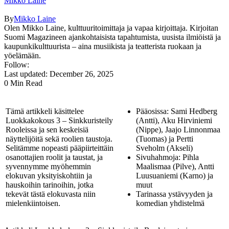
Mikko Laine
By
Mikko Laine
Olen Mikko Laine, kulttuuritoimittaja ja vapaa kirjoittaja. Kirjoitan
Suomi Magazineen ajankohtaisista tapahtumista, uusista ilmiöistä ja
kaupunkikulttuurista – aina musiikista ja teatterista ruokaan ja
yöelämään.
Follow:
Last updated: December 26, 2025
0 Min Read
Tämä artikkeli käsittelee
Pääosissa: Sami Hedberg
Luokkakokous 3 – Sinkkuristeily
(Antti), Aku Hirviniemi
Rooleissa ja sen keskeisiä
(Nippe), Jaajo Linnonmaa
näyttelijöitä sekä roolien taustoja.
(Tuomas) ja Pertti
Selitämme nopeasti pääpiirteittäin
Sveholm (Akseli)
osanottajien roolit ja taustat, ja
Sivuhahmoja: Pihla
syvennymme myöhemmin
Maalismaa (Pilve), Antti
elokuvan yksityiskohtiin ja
Luusuaniemi (Karno) ja
hauskoihin tarinoihin, jotka
muut
tekevät tästä elokuvasta niin
Tarinassa ystävyyden ja
mielenkiintoisen.
komedian yhdistelmä