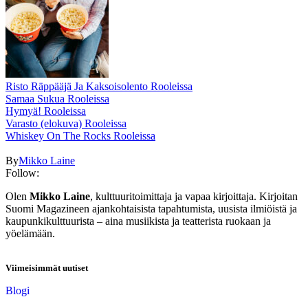
Risto Räppääjä Ja Kaksoisolento Rooleissa
Samaa Sukua Rooleissa
Hymyä! Rooleissa
Varasto (elokuva) Rooleissa
Whiskey On The Rocks Rooleissa
By
Mikko Laine
Follow:
Olen
Mikko Laine
, kulttuuritoimittaja ja vapaa kirjoittaja. Kirjoitan
Suomi Magazineen ajankohtaisista tapahtumista, uusista ilmiöistä ja
kaupunkikulttuurista – aina musiikista ja teatterista ruokaan ja
yöelämään.
Viimeisimmät uutiset
Blogi