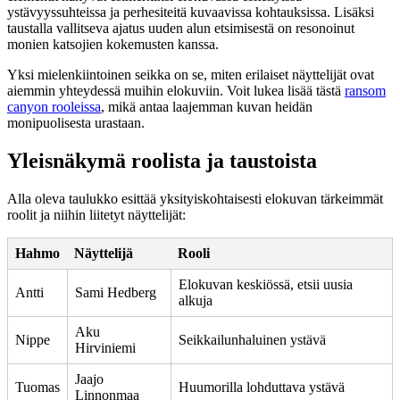
ystävyyssuhteissa ja perhesiteitä kuvaavissa kohtauksissa. Lisäksi
taustalla vallitseva ajatus uuden alun etsimisestä on resonoinut
monien katsojien kokemusten kanssa.
Yksi mielenkiintoinen seikka on se, miten erilaiset näyttelijät ovat
aiemmin yhteydessä muihin elokuviin. Voit lukea lisää tästä
ransom
canyon rooleissa
, mikä antaa laajemman kuvan heidän
monipuolisesta urastaan.
Yleisnäkymä roolista ja taustoista
Alla oleva taulukko esittää yksityiskohtaisesti elokuvan tärkeimmät
roolit ja niihin liitetyt näyttelijät:
Hahmo
Näyttelijä
Rooli
Elokuvan keskiössä, etsii uusia
Antti
Sami Hedberg
alkuja
Aku
Nippe
Seikkailunhaluinen ystävä
Hirviniemi
Jaajo
Tuomas
Huumorilla lohduttava ystävä
Linnonmaa