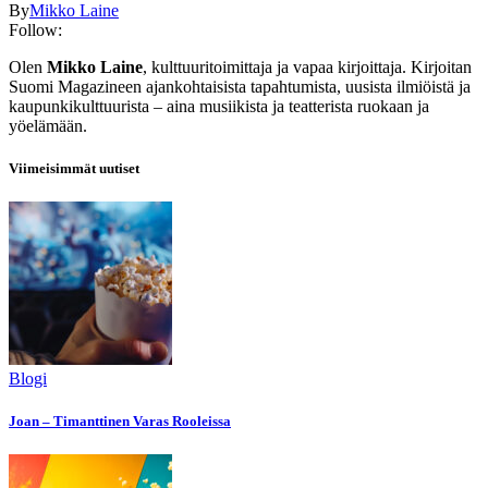
By
Mikko Laine
Follow:
Olen
Mikko Laine
, kulttuuritoimittaja ja vapaa kirjoittaja. Kirjoitan
Suomi Magazineen ajankohtaisista tapahtumista, uusista ilmiöistä ja
kaupunkikulttuurista – aina musiikista ja teatterista ruokaan ja
yöelämään.
Viimeisimmät uutiset
Blogi
Joan – Timanttinen Varas Rooleissa