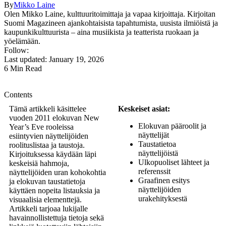
By
Mikko Laine
Olen Mikko Laine, kulttuuritoimittaja ja vapaa kirjoittaja. Kirjoitan
Suomi Magazineen ajankohtaisista tapahtumista, uusista ilmiöistä ja
kaupunkikulttuurista – aina musiikista ja teatterista ruokaan ja
yöelämään.
Follow:
Last updated: January 19, 2026
6 Min Read
Contents
Tämä artikkeli käsittelee
Keskeiset asiat:
vuoden 2011 elokuvan New
Elokuvan pääroolit ja
Year’s Eve rooleissa
näyttelijät
esiintyvien näyttelijöiden
Taustatietoa
roolituslistaa ja taustoja.
näyttelijöistä
Kirjoituksessa käydään läpi
Ulkopuoliset lähteet ja
keskeisiä hahmoja,
referenssit
näyttelijöiden uran kohokohtia
Graafinen esitys
ja elokuvan taustatietoja
näyttelijöiden
käyttäen nopeita listauksia ja
urakehityksestä
visuaalisia elementtejä.
Artikkeli tarjoaa lukijalle
havainnollistettuja tietoja sekä