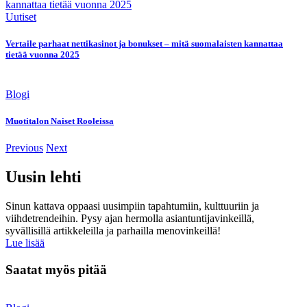
Uutiset
Vertaile parhaat nettikasinot ja bonukset – mitä suomalaisten kannattaa
tietää vuonna 2025
Blogi
Muotitalon Naiset Rooleissa
Previous
Next
Uusin lehti
Sinun kattava oppaasi uusimpiin tapahtumiin, kulttuuriin ja
viihdetrendeihin. Pysy ajan hermolla asiantuntijavinkeillä,
syvällisillä artikkeleilla ja parhailla menovinkeillä!
Lue lisää
Saatat myös pitää