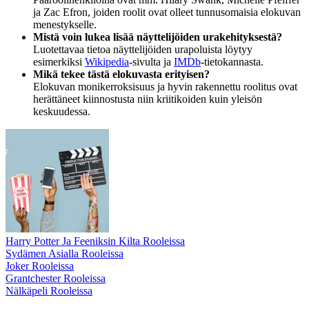
ja Zac Efron, joiden roolit ovat olleet tunnusomaisia elokuvan
menestykselle.
Mistä voin lukea lisää näyttelijöiden urakehityksestä?
Luotettavaa tietoa näyttelijöiden urapoluista löytyy
esimerkiksi
Wikipedia
-sivulta ja
IMDb
-tietokannasta.
Mikä tekee tästä elokuvasta erityisen?
Elokuvan monikerroksisuus ja hyvin rakennettu roolitus ovat
herättäneet kiinnostusta niin kriitikoiden kuin yleisön
keskuudessa.
Harry Potter Ja Feeniksin Kilta Rooleissa
Sydämen Asialla Rooleissa
Joker Rooleissa
Grantchester Rooleissa
Nälkäpeli Rooleissa