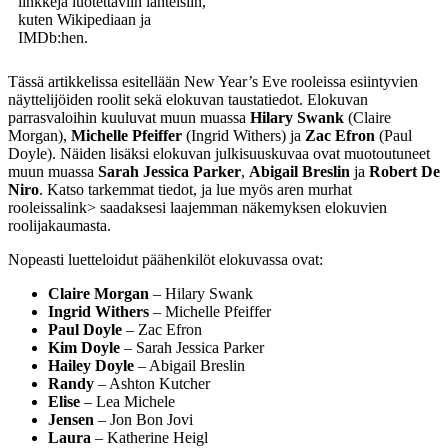
linkkejä luotettaviin lähteisiin,
kuten Wikipediaan ja
IMDb:hen.
Tässä artikkelissa esitellään New Year’s Eve rooleissa esiintyvien
näyttelijöiden roolit sekä elokuvan taustatiedot. Elokuvan
parrasvaloihin kuuluvat muun muassa
Hilary Swank
(Claire
Morgan),
Michelle Pfeiffer
(Ingrid Withers) ja
Zac Efron
(Paul
Doyle). Näiden lisäksi elokuvan julkisuuskuvaa ovat muotoutuneet
muun muassa
Sarah Jessica Parker
,
Abigail Breslin
ja
Robert De
Niro
. Katso tarkemmat tiedot, ja lue myös
aren murhat
rooleissa
link> saadaksesi laajemman näkemyksen elokuvien
roolijakaumasta.
Nopeasti luetteloidut päähenkilöt elokuvassa ovat:
Claire Morgan
– Hilary Swank
Ingrid Withers
– Michelle Pfeiffer
Paul Doyle
– Zac Efron
Kim Doyle
– Sarah Jessica Parker
Hailey Doyle
– Abigail Breslin
Randy
– Ashton Kutcher
Elise
– Lea Michele
Jensen
– Jon Bon Jovi
Laura
– Katherine Heigl