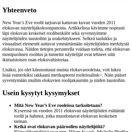
Yhteenveto
New Year’s Eve roolit tarjoavat kattavan kuvan vuoden 2011
elokuvan näyttelijäkokoonpanosta. Artikkelissa kävimme nopeasti
läpi elokuvan keskeiset roolihenkilöt sekä syvennyimme
näyttelijöiden taustoihin ja urakehitykseen. Selkeä taulukko ja
visuaaliset elementit auttavat ymmärtämään näyttelijöiden merkitystä
elokuvassa. Näiden tietojen perusteella voidaan todeta, että elokuvan
monipuolinen roolitus ja tunnetut näyttelijät ovat tehneet siitä
ikimuistoisen osan elokuvahistoriaa.
Lisäksi, jos olet kiinnostunut muista elokuvarooleista, voit lukea
lisää esimerkiksi
rakkaani merikapteeni rooleissa
link>. Näin pääset
syventymään muihin elokuvien roolijakaumiin ja niiden taustoihin.
Usein kysytyt kysymykset
Mitä New Year’s Eve rooleissa tarkoitetaan?
Kyseessä on vuoden 2011 elokuvan näyttelijöiden esittämät
roolit ja hahmot, jotka muodostavat elokuvan keskeisen
tarinan.
Ketkä ovat elokuvan pääroolien näyttelijöitä?
Pääroolihenkilöinä ovat mm. Hilary Swank, Michelle Pfeiffer