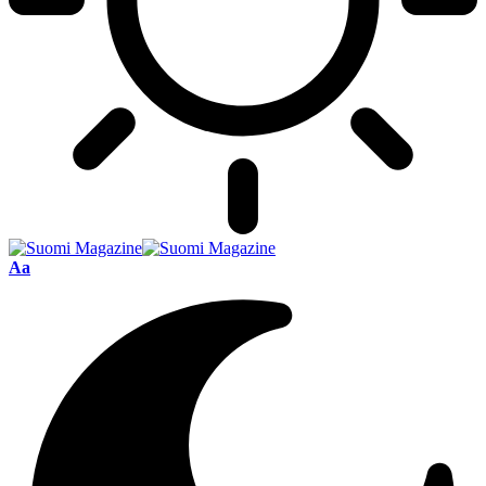
Font
Aa
Resizer