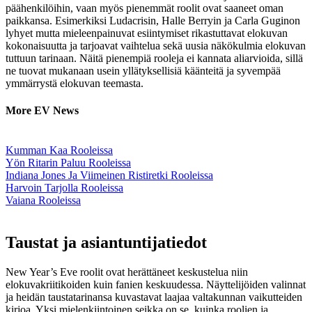
päähenkilöihin, vaan myös pienemmät roolit ovat saaneet oman
paikkansa. Esimerkiksi Ludacrisin, Halle Berryin ja Carla Guginon
lyhyet mutta mieleenpainuvat esiintymiset rikastuttavat elokuvan
kokonaisuutta ja tarjoavat vaihtelua sekä uusia näkökulmia elokuvan
tuttuun tarinaan. Näitä pienempiä rooleja ei kannata aliarvioida, sillä
ne tuovat mukanaan usein yllätyksellisiä käänteitä ja syvempää
ymmärrystä elokuvan teemasta.
More EV News
Kumman Kaa Rooleissa
Yön Ritarin Paluu Rooleissa
Indiana Jones Ja Viimeinen Ristiretki Rooleissa
Harvoin Tarjolla Rooleissa
Vaiana Rooleissa
Taustat ja asiantuntijatiedot
New Year’s Eve roolit ovat herättäneet keskustelua niin
elokuvakriitikoiden kuin fanien keskuudessa. Näyttelijöiden valinnat
ja heidän taustatarinansa kuvastavat laajaa valtakunnan vaikutteiden
kirjoa. Yksi mielenkiintoinen seikka on se, kuinka roolien ja