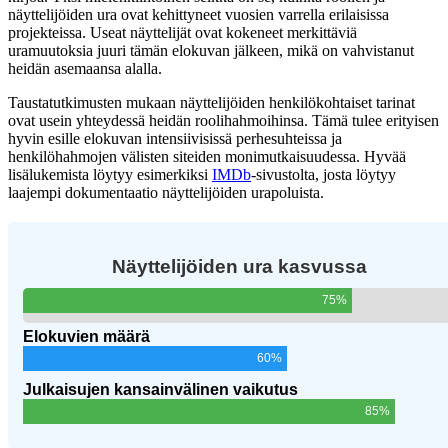
näyttelijöiden ura ovat kehittyneet vuosien varrella erilaisissa
projekteissa. Useat näyttelijät ovat kokeneet merkittäviä
uramuutoksia juuri tämän elokuvan jälkeen, mikä on vahvistanut
heidän asemaansa alalla.
Taustatutkimusten mukaan näyttelijöiden henkilökohtaiset tarinat
ovat usein yhteydessä heidän roolihahmoihinsa. Tämä tulee erityisen
hyvin esille elokuvan intensiivisissä perhesuhteissa ja
henkilöhahmojen välisten siteiden monimutkaisuudessa. Hyvää
lisälukemista löytyy esimerkiksi
IMDb
-sivustolta, josta löytyy
laajempi dokumentaatio näyttelijöiden urapoluista.
Näyttelijöiden ura kasvussa
75%
Elokuvien määrä
60%
Julkaisujen kansainvälinen vaikutus
85%