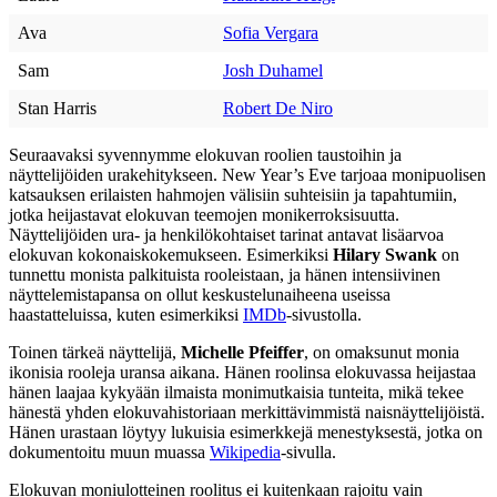
Ava
Sofia Vergara
Sam
Josh Duhamel
Stan Harris
Robert De Niro
Seuraavaksi syvennymme elokuvan roolien taustoihin ja
näyttelijöiden urakehitykseen. New Year’s Eve tarjoaa monipuolisen
katsauksen erilaisten hahmojen välisiin suhteisiin ja tapahtumiin,
jotka heijastavat elokuvan teemojen monikerroksisuutta.
Näyttelijöiden ura- ja henkilökohtaiset tarinat antavat lisäarvoa
elokuvan kokonaiskokemukseen. Esimerkiksi
Hilary Swank
on
tunnettu monista palkituista rooleistaan, ja hänen intensiivinen
näyttelemistapansa on ollut keskustelunaiheena useissa
haastatteluissa, kuten esimerkiksi
IMDb
-sivustolla.
Toinen tärkeä näyttelijä,
Michelle Pfeiffer
, on omaksunut monia
ikonisia rooleja uransa aikana. Hänen roolinsa elokuvassa heijastaa
hänen laajaa kykyään ilmaista monimutkaisia tunteita, mikä tekee
hänestä yhden elokuvahistoriaan merkittävimmistä naisnäyttelijöistä.
Hänen urastaan löytyy lukuisia esimerkkejä menestyksestä, jotka on
dokumentoitu muun muassa
Wikipedia
-sivulla.
Elokuvan moniulotteinen roolitus ei kuitenkaan rajoitu vain