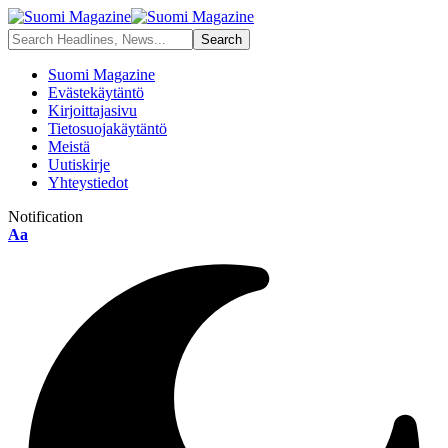
Suomi Magazine
Evästekäytäntö
Kirjoittajasivu
Tietosuojakäytäntö
Meistä
Uutiskirje
Yhteystiedot
Notification
Font
Aa
Resizer