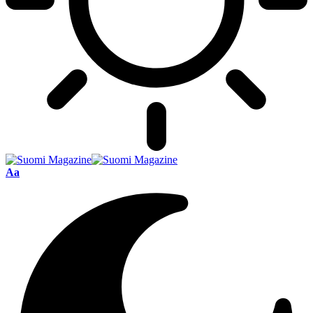
Font
Aa
Resizer