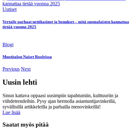
Uutiset
Vertaile parhaat nettikasinot ja bonukset – mitä suomalaisten kannattaa
tietää vuonna 2025
Blogi
Muotitalon Naiset Rooleissa
Previous
Next
Uusin lehti
Sinun kattava oppaasi uusimpiin tapahtumiin, kulttuuriin ja
viihdetrendeihin. Pysy ajan hermolla asiantuntijavinkeillä,
syvällisillä artikkeleilla ja parhailla menovinkeillä!
Lue lisää
Saatat myös pitää