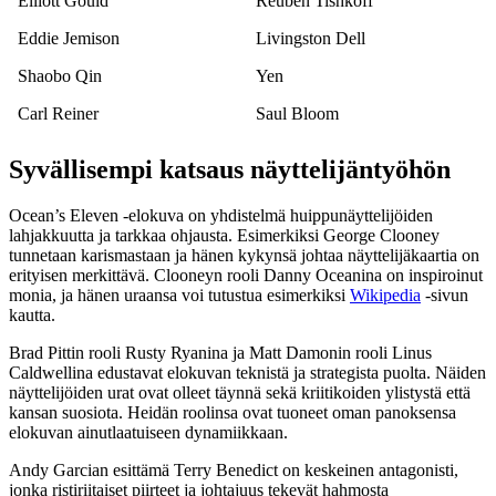
Elliott Gould
Reuben Tishkoff
Eddie Jemison
Livingston Dell
Shaobo Qin
Yen
Carl Reiner
Saul Bloom
Syvällisempi katsaus näyttelijäntyöhön
Ocean’s Eleven -elokuva on yhdistelmä huippunäyttelijöiden
lahjakkuutta ja tarkkaa ohjausta. Esimerkiksi George Clooney
tunnetaan karismastaan ja hänen kykynsä johtaa näyttelijäkaartia on
erityisen merkittävä. Clooneyn rooli Danny Oceanina on inspiroinut
monia, ja hänen uraansa voi tutustua esimerkiksi
Wikipedia
-sivun
kautta.
Brad Pittin rooli Rusty Ryanina ja Matt Damonin rooli Linus
Caldwellina edustavat elokuvan teknistä ja strategista puolta. Näiden
näyttelijöiden urat ovat olleet täynnä sekä kriitikoiden ylistystä että
kansan suosiota. Heidän roolinsa ovat tuoneet oman panoksensa
elokuvan ainutlaatuiseen dynamiikkaan.
Andy Garcian esittämä Terry Benedict on keskeinen antagonisti,
jonka ristiriitaiset piirteet ja johtajuus tekevät hahmosta