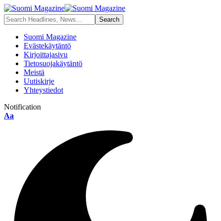
Suomi Magazine
Evästekäytäntö
Kirjoittajasivu
Tietosuojakäytäntö
Meistä
Uutiskirje
Yhteystiedot
Notification
Font
Aa
Resizer