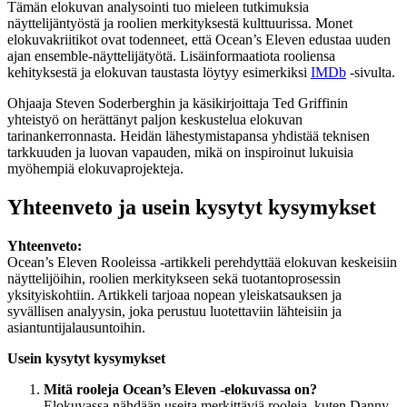
Tämän elokuvan analysointi tuo mieleen tutkimuksia
näyttelijäntyöstä ja roolien merkityksestä kulttuurissa. Monet
elokuvakriitikot ovat todenneet, että Ocean’s Eleven edustaa uuden
ajan ensemble-näyttelijätyötä. Lisäinformaatiota rooliensa
kehityksestä ja elokuvan taustasta löytyy esimerkiksi
IMDb
-sivulta.
Ohjaaja Steven Soderberghin ja käsikirjoittaja Ted Griffinin
yhteistyö on herättänyt paljon keskustelua elokuvan
tarinankerronnasta. Heidän lähestymistapansa yhdistää teknisen
tarkkuuden ja luovan vapauden, mikä on inspiroinut lukuisia
myöhempiä elokuvaprojekteja.
Yhteenveto ja usein kysytyt kysymykset
Yhteenveto:
Ocean’s Eleven Rooleissa -artikkeli perehdyttää elokuvan keskeisiin
näyttelijöihin, roolien merkitykseen sekä tuotantoprosessin
yksityiskohtiin. Artikkeli tarjoaa nopean yleiskatsauksen ja
syvällisen analyysin, joka perustuu luotettaviin lähteisiin ja
asiantuntijalausuntoihin.
Usein kysytyt kysymykset
Mitä rooleja Ocean’s Eleven -elokuvassa on?
Elokuvassa nähdään useita merkittäviä rooleja, kuten Danny