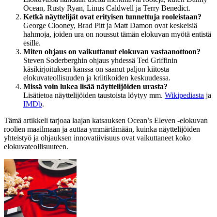
Ocean, Rusty Ryan, Linus Caldwell ja Terry Benedict.
Ketkä näyttelijät ovat erityisen tunnettuja rooleistaan?
George Clooney, Brad Pitt ja Matt Damon ovat keskeisiä
hahmoja, joiden ura on noussut tämän elokuvan myötä entistä
esille.
Miten ohjaus on vaikuttanut elokuvan vastaanottoon?
Steven Soderberghin ohjaus yhdessä Ted Griffinin
käsikirjoituksen kanssa on saanut paljon kiitosta
elokuvateollisuuden ja kriitikoiden keskuudessa.
Missä voin lukea lisää näyttelijöiden urasta?
Lisätietoa näyttelijöiden taustoista löytyy mm.
Wikipediasta
ja
IMDb
.
Tämä artikkeli tarjoaa laajan katsauksen Ocean’s Eleven -elokuvan
roolien maailmaan ja auttaa ymmärtämään, kuinka näyttelijöiden
yhteistyö ja ohjauksen innovatiivisuus ovat vaikuttaneet koko
elokuvateollisuuteen.