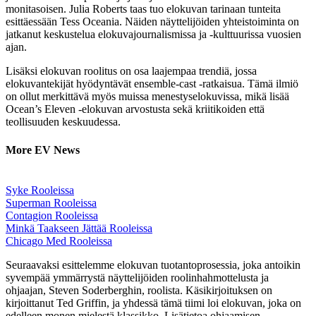
monitasoisen. Julia Roberts taas tuo elokuvan tarinaan tunteita
esittäessään Tess Oceania. Näiden näyttelijöiden yhteistoiminta on
jatkanut keskustelua elokuvajournalismissa ja -kulttuurissa vuosien
ajan.
Lisäksi elokuvan roolitus on osa laajempaa trendiä, jossa
elokuvantekijät hyödyntävät ensemble-cast -ratkaisua. Tämä ilmiö
on ollut merkittävä myös muissa menestyselokuvissa, mikä lisää
Ocean’s Eleven -elokuvan arvostusta sekä kriitikoiden että
teollisuuden keskuudessa.
More EV News
Syke Rooleissa
Superman Rooleissa
Contagion Rooleissa
Minkä Taakseen Jättää Rooleissa
Chicago Med Rooleissa
Seuraavaksi esittelemme elokuvan tuotantoprosessia, joka antoikin
syvempää ymmärrystä näyttelijöiden roolinhahmottelusta ja
ohjaajan, Steven Soderberghin, roolista. Käsikirjoituksen on
kirjoittanut Ted Griffin, ja yhdessä tämä tiimi loi elokuvan, joka on
edelleen monen mielestä klassikko. Lisätietoa ohjaamisen