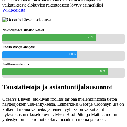
vaikutuksesta elokuvien rakenteeseen löytyy esimerkiksi
Wikipediasta
.
Näyttelijöiden suosion kasvu
75%
Roolin syvyys analyysi
60%
Kulttuurivaikutus
85%
Taustatietoja ja asiantuntijalausunnot
Ocean’s Eleven -elokuvan roolitus tarjoaa mielenkiintoista tietoa
näyttelijöiden urakehityksestä. Esimerkiksi George Clooneyn ura on
kulkenut monia vaiheita, ja hänen tyylinsä on vaikuttanut
nykyaikaisiin rikoselokuviin. Myös Brad Pittin ja Matt Damonin
yhteistyö on inspiroinut elokuvamaailman monia jatko-osia.