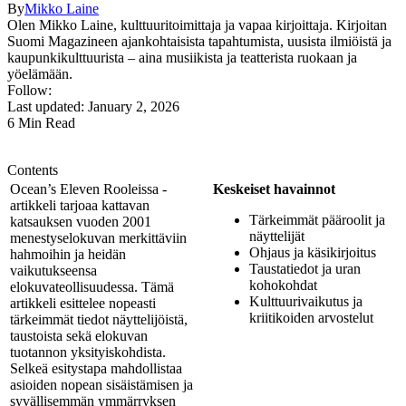
By
Mikko Laine
Olen Mikko Laine, kulttuuritoimittaja ja vapaa kirjoittaja. Kirjoitan
Suomi Magazineen ajankohtaisista tapahtumista, uusista ilmiöistä ja
kaupunkikulttuurista – aina musiikista ja teatterista ruokaan ja
yöelämään.
Follow:
Last updated: January 2, 2026
6 Min Read
Contents
Ocean’s Eleven Rooleissa -
Keskeiset havainnot
artikkeli tarjoaa kattavan
Tärkeimmät pääroolit ja
katsauksen vuoden 2001
näyttelijät
menestyselokuvan merkittäviin
Ohjaus ja käsikirjoitus
hahmoihin ja heidän
Taustatiedot ja uran
vaikutukseensa
kohokohdat
elokuvateollisuudessa. Tämä
Kulttuurivaikutus ja
artikkeli esittelee nopeasti
kriitikoiden arvostelut
tärkeimmät tiedot näyttelijöistä,
taustoista sekä elokuvan
tuotannon yksityiskohdista.
Selkeä esitystapa mahdollistaa
asioiden nopean sisäistämisen ja
syvällisemmän ymmärryksen