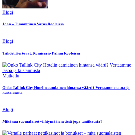
Blogi
Joan – Timanttinen Varas Rooleissa
Blogi
Tähdet Kertovat, Komisario Palmu Rooleissa
Matkailu
Onko Tallink City Hotelin aamiainen hintansa väärti? Vertaamme tasoa ja
kustannusta
Blogi
Mikä saa suomalaiset viihtymään netissä jopa tuntikausia?