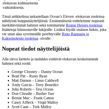
elokuvan kulttuurisesta
vaikutuksesta.
Tässä artikkelissa tarkastellaan Ocean’s Eleven -elokuvan rooleissa
nähdyistä huippunäyttelijöistä. Ensimmäisenä esittelemme nopeasti
merkittävimmät hahmot sekä toimitamme
Rogue Heroes rooleissa
lisätietoja kiinnostaville lukijoille. Lisäksi löydät sisäisen linkin, joka
vie sinut alaa syvemmälle perehtyvälle
Risto Rappaaja ja
Kaksoisolento rooleissa
-sivulle.
Nopeat tiedot näyttelijöistä
Alla oleva luettelo ja taulukko esittävät elokuvan keskeisimmät
hahmot sekä roolit:
George Clooney – Danny Ocean
Brad Pitt – Rusty Ryan
Matt Damon – Linus Caldwell
Andy Garcia – Terry Benedict
Julia Roberts – Tess Ocean
Don Cheadle – Basher Tarr
Bernie Mac – Frank Catton
Casey Affleck – Virgil Malloy
Scott Caan – Turk Malloy