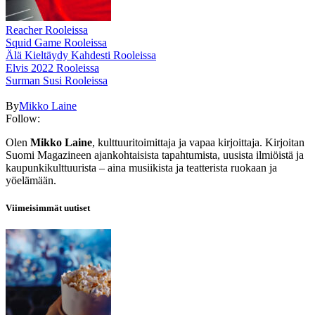
Reacher Rooleissa
Squid Game Rooleissa
Älä Kieltäydy Kahdesti Rooleissa
Elvis 2022 Rooleissa
Surman Susi Rooleissa
By
Mikko Laine
Follow:
Olen
Mikko Laine
, kulttuuritoimittaja ja vapaa kirjoittaja. Kirjoitan
Suomi Magazineen ajankohtaisista tapahtumista, uusista ilmiöistä ja
kaupunkikulttuurista – aina musiikista ja teatterista ruokaan ja
yöelämään.
Viimeisimmät uutiset