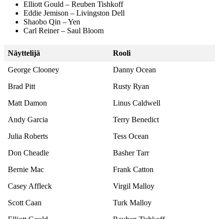
Elliott Gould – Reuben Tishkoff
Eddie Jemison – Livingston Dell
Shaobo Qin – Yen
Carl Reiner – Saul Bloom
Näyttelijä
Rooli
George Clooney
Danny Ocean
Brad Pitt
Rusty Ryan
Matt Damon
Linus Caldwell
Andy Garcia
Terry Benedict
Julia Roberts
Tess Ocean
Don Cheadle
Basher Tarr
Bernie Mac
Frank Catton
Casey Affleck
Virgil Malloy
Scott Caan
Turk Malloy