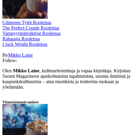
Gilmoren Tytöt Rooleissa
The Perfect Couple Rooleissa
Vampyyripäiväkirjat Rooleissa
Rahapaja Rooleissa
I Jack Wright Rooleissa
By
Mikko Laine
Follow:
Olen
Mikko Laine
, kulttuuritoimittaja ja vapaa kirjoittaja. Kirjoitan
Suomi Magazineen ajankohtaisista tapahtumista, uusista ilmiöistä ja
kaupunkikulttuurista – aina musiikista ja teatterista ruokaan ja
yöelämään.
Viimeisimmät uutiset