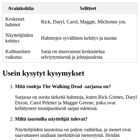
Avainkohtia
Selitteet
Keskeiset
Rick, Daryl, Carol, Maggie, Michonne ym.
hahmot
Näyttelijöiden
Hahmojen syvällinen kehitys ja taustat
kehitys
Kulttuurinen
Sarja on muovannut keskustelua
vaikutus
selviytymisestä ja johtajuudesta
Usein kysytyt kysymykset
Mitä rooleja The Walking Dead -sarjassa on?
Sarjassa on useita tärkeitä hahmoja, kuten Rick Grimes, Daryl
Dixon, Carol Peletier ja Maggie Greene, jotka ovat
kehittyneet monipuolisesti sarjan edetessä.
Miltä taustoilta näyttelijät tulevat?
Näyttelijöiden taustoissa on paljon vaihtelua, ja monet ovat
saavuttaneet urallaan merkittävää menestystä. Heidän