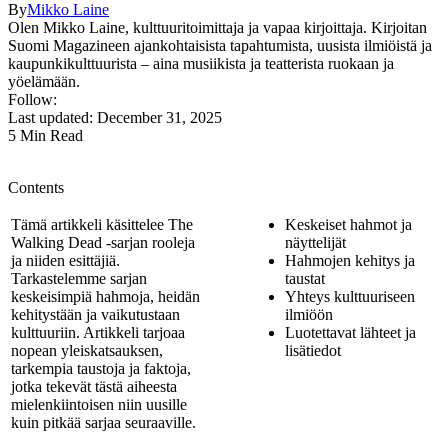
By
Mikko Laine
Olen Mikko Laine, kulttuuritoimittaja ja vapaa kirjoittaja. Kirjoitan
Suomi Magazineen ajankohtaisista tapahtumista, uusista ilmiöistä ja
kaupunkikulttuurista – aina musiikista ja teatterista ruokaan ja
yöelämään.
Follow:
Last updated: December 31, 2025
5 Min Read
Contents
Tämä artikkeli käsittelee The
Keskeiset hahmot ja
Walking Dead -sarjan rooleja
näyttelijät
ja niiden esittäjiä.
Hahmojen kehitys ja
Tarkastelemme sarjan
taustat
keskeisimpiä hahmoja, heidän
Yhteys kulttuuriseen
kehitystään ja vaikutustaan
ilmiöön
kulttuuriin. Artikkeli tarjoaa
Luotettavat lähteet ja
nopean yleiskatsauksen,
lisätiedot
tarkempia taustoja ja faktoja,
jotka tekevät tästä aiheesta
mielenkiintoisen niin uusille
kuin pitkää sarjaa seuraaville.