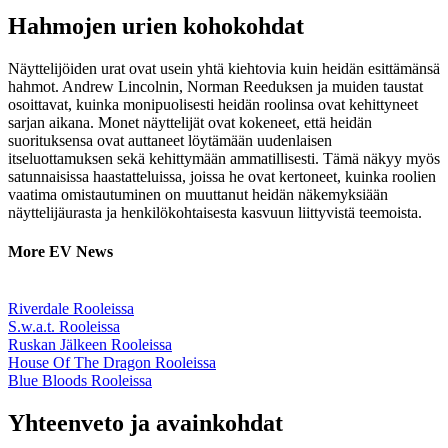
Hahmojen urien kohokohdat
Näyttelijöiden urat ovat usein yhtä kiehtovia kuin heidän esittämänsä
hahmot. Andrew Lincolnin, Norman Reeduksen ja muiden taustat
osoittavat, kuinka monipuolisesti heidän roolinsa ovat kehittyneet
sarjan aikana. Monet näyttelijät ovat kokeneet, että heidän
suorituksensa ovat auttaneet löytämään uudenlaisen
itseluottamuksen sekä kehittymään ammatillisesti. Tämä näkyy myös
satunnaisissa haastatteluissa, joissa he ovat kertoneet, kuinka roolien
vaatima omistautuminen on muuttanut heidän näkemyksiään
näyttelijäurasta ja henkilökohtaisesta kasvuun liittyvistä teemoista.
More EV News
Riverdale Rooleissa
S.w.a.t. Rooleissa
Ruskan Jälkeen Rooleissa
House Of The Dragon Rooleissa
Blue Bloods Rooleissa
Yhteenveto ja avainkohdat