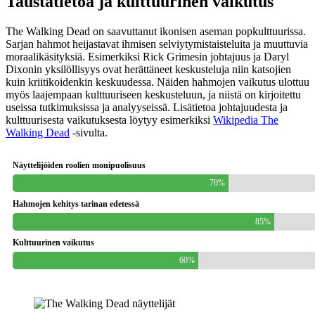
Taustatietoa ja kulttuurinen vaikutus
The Walking Dead on saavuttanut ikonisen aseman popkulttuurissa.
Sarjan hahmot heijastavat ihmisen selviytymistaisteluita ja muuttuvia
moraalikäsityksiä. Esimerkiksi Rick Grimesin johtajuus ja Daryl
Dixonin yksilöllisyys ovat herättäneet keskusteluja niin katsojien
kuin kriitikoidenkin keskuudessa. Näiden hahmojen vaikutus ulottuu
myös laajempaan kulttuuriseen keskusteluun, ja niistä on kirjoitettu
useissa tutkimuksissa ja analyyseissä. Lisätietoa johtajuudesta ja
kulttuurisesta vaikutuksesta löytyy esimerkiksi
Wikipedia The
Walking Dead
-sivulta.
Näyttelijöiden roolien monipuolisuus
70%
Hahmojen kehitys tarinan edetessä
85%
Kulttuurinen vaikutus
60%