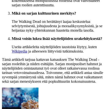
kokemuksensa monipuolisissa rooleissa ovat vahvistaneet
sarjan roolien autenttisuutta.
Mikä on sarjan kulttuurinen merkitys?
The Walking Dead on herättänyt laajaa keskustelua
selviytymisestä, johtajuudesta ja moraalikysymyksistä, ja se
heijastaa nyky-yhteiskunnan haasteita monella tasolla.
Missä voisin lukea lisää näyttelijöiden urakehityksestä?
Useita artikkeleita näyttelijöiden taustoista löytyy, kuten
Wikipedia
ja aiheeseen liittyvistä tutkimuksista.
Tämä artikkeli tarjoaa kattavan katsauksen The Walking Dead -
sarjan rooleihin ja niiden esittäjiin. Sarjan monipuoliset hahmot ja
näyttelijöiden omistautunut työ ovat olleet ratkaisevassa roolissa
tarinan vetovoimaisuudessa. Toivomme, että artikkeli antaa sinulle
syvempää ymmärrystä siitä, miten nämä hahmot ovat vaikuttaneet
sekä sarjan menestykseen että popkulttuuriin kokonaisuutena.