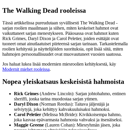
The Walking Dead rooleissa
Tässä artikkelissa pureudutaan syvällisesti The Walking Dead -
sarjan roolien maailmaan ja siihen, miten keskeiset hahmot ovat
vaikuttaneet sarjan menestykseen. Pääosassa ovat hahmot kuten
Rick Grimes, Daryl Dixon ja Carol Peletier, joiden esittäjät ovat
tuoneet omat ainutlaatuiset piirteensä sarjan tarinaan. Tarkastelemalla
roolien kehitystä ja näyttelijöiden suorituksia, opit lisää siitä, miten
hahmojen persoonallisuudet ovat muovautuneet vuosien saatossa.
Jos haluat lukea lisää modernien miesroolien kehityksestä, käy
Modernit miehet rooleissa
.
Nopea yleiskatsaus keskeisistä hahmoista
Rick Grimes
(Andrew Lincoln): Sarjan johtohahmo, entinen
sheriffi, jonka tarina muodostaa sarjan ytimen.
Daryl Dixon
(Norman Reedus): Taitava jäljestäjä ja
selviytyjä, joka kehittyy kahvakuuluisaksi hahmoksi.
Carol Peletier
(Melissa McBride): Kivikkoisempa hahmo,
joka kasvaa epävarmasta hahmosta vahvaksi ja itsenäiseksi.
Maggie Greene
(Lauren Cohan): Miesryhmän jäsen, joka