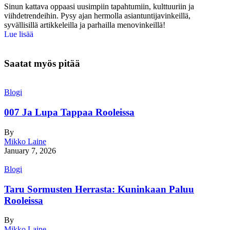
Sinun kattava oppaasi uusimpiin tapahtumiin, kulttuuriin ja
viihdetrendeihin. Pysy ajan hermolla asiantuntijavinkeillä,
syvällisillä artikkeleilla ja parhailla menovinkeillä!
Lue lisää
Saatat myös pitää
Blogi
007 Ja Lupa Tappaa Rooleissa
By
Mikko Laine
January 7, 2026
Blogi
Taru Sormusten Herrasta: Kuninkaan Paluu
Rooleissa
By
Mikko Laine