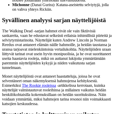
nousee johtamaan yhteisöään tulevaisuudessa.
Michonne
(Danai Gurira): Katana-aseistettu selviytyjä, jolla
on vahva yhteys Rickiin.
Syvällinen analyysi sarjan näyttelijöistä
The Walking Dead -sarjan hahmot eivät ole vain fiktiivisiä
sankareita, vaan he edustavat selkeästi erilaisia inhimillisiä piirteitä ja
selviytymistarinoita. Näyttelijät kuten Andrew Lincoln ja Norman
Reedus ovat antaneet elämän näille hahmoille, ja heidän taustansa ja
uransa tarjoavat mielenkiintoisia vertailukohtia. Näyttelijöiden uraan
liittyvät tarinat ovat usein hyvin monipuolisia, ja he ovat suorittaneet
useita haastavia rooleja, mikä on auttanut lukijoita ymmärtämään
paremmin näyttelijöiden kykyjä ja niiden vaikutusta sarjan
tunnelmaan.
Monet näyttelijöistä ovat antaneet haastatteluja, joissa he ovat
selventäneet oman näkemyksensä hahmojensa kehityksestä.
Esimerkiksi
The Rookie rooleissa
-artikkelissa kerrotaan, kuinka
näyttelijät valmistautuvat rooleihinsa ja millainen vaikutus heidän
henkilökohtaisilla kokemuksillaan on heidän suorituksiinsa. Näin
voidaan ymmärtää, miksi hahmojen tarina resonoi niin voimakkaasti
katsojien keskuudessa.