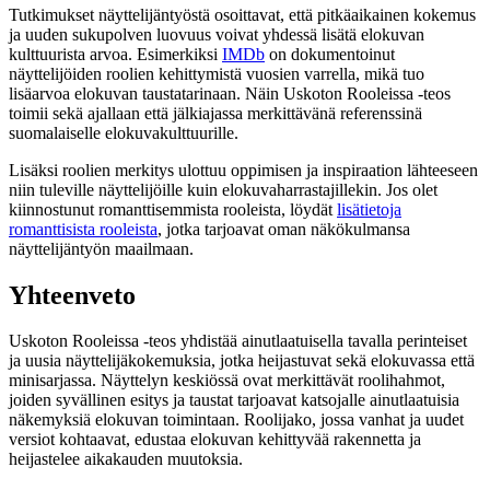
Tutkimukset näyttelijäntyöstä osoittavat, että pitkäaikainen kokemus
ja uuden sukupolven luovuus voivat yhdessä lisätä elokuvan
kulttuurista arvoa. Esimerkiksi
IMDb
on dokumentoinut
näyttelijöiden roolien kehittymistä vuosien varrella, mikä tuo
lisäarvoa elokuvan taustatarinaan. Näin Uskoton Rooleissa -teos
toimii sekä ajallaan että jälkiajassa merkittävänä referenssinä
suomalaiselle elokuvakulttuurille.
Lisäksi roolien merkitys ulottuu oppimisen ja inspiraation lähteeseen
niin tuleville näyttelijöille kuin elokuvaharrastajillekin. Jos olet
kiinnostunut romanttisemmista rooleista, löydät
lisätietoja
romanttisista rooleista
, jotka tarjoavat oman näkökulmansa
näyttelijäntyön maailmaan.
Yhteenveto
Uskoton Rooleissa -teos yhdistää ainutlaatuisella tavalla perinteiset
ja uusia näyttelijäkokemuksia, jotka heijastuvat sekä elokuvassa että
minisarjassa. Näyttelyn keskiössä ovat merkittävät roolihahmot,
joiden syvällinen esitys ja taustat tarjoavat katsojalle ainutlaatuisia
näkemyksiä elokuvan toimintaan. Roolijako, jossa vanhat ja uudet
versiot kohtaavat, edustaa elokuvan kehittyvää rakennetta ja
heijastelee aikakauden muutoksia.