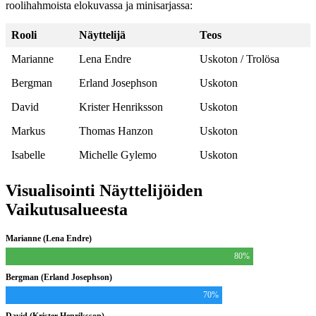
roolihahmoista elokuvassa ja minisarjassa:
Rooli
Näyttelijä
Teos
Marianne
Lena Endre
Uskoton / Trolösa
Bergman
Erland Josephson
Uskoton
David
Krister Henriksson
Uskoton
Markus
Thomas Hanzon
Uskoton
Isabelle
Michelle Gylemo
Uskoton
Visualisointi Näyttelijöiden
Vaikutusalueesta
Marianne (Lena Endre)
80%
Bergman (Erland Josephson)
70%