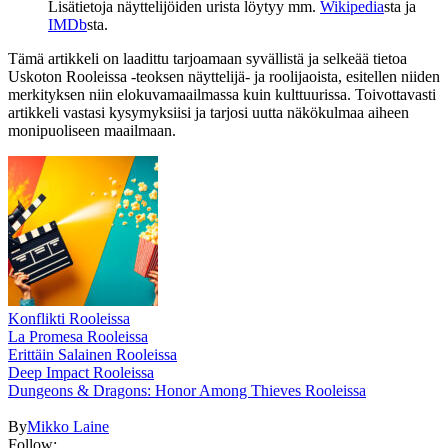
Lisätietoja näyttelijöiden urista löytyy mm.
Wikipedia
sta ja
IMDb
sta.
Tämä artikkeli on laadittu tarjoamaan syvällistä ja selkeää tietoa
Uskoton Rooleissa -teoksen näyttelijä- ja roolijaoista, esitellen niiden
merkityksen niin elokuvamaailmassa kuin kulttuurissa. Toivottavasti
artikkeli vastasi kysymyksiisi ja tarjosi uutta näkökulmaa aiheen
monipuoliseen maailmaan.
Konflikti Rooleissa
La Promesa Rooleissa
Erittäin Salainen Rooleissa
Deep Impact Rooleissa
Dungeons & Dragons: Honor Among Thieves Rooleissa
By
Mikko Laine
Follow: