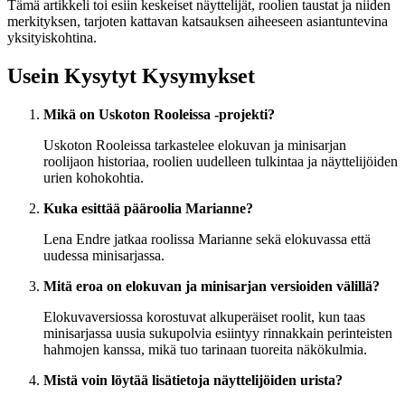
Tämä artikkeli toi esiin keskeiset näyttelijät, roolien taustat ja niiden
merkityksen, tarjoten kattavan katsauksen aiheeseen asiantuntevina
yksityiskohtina.
Usein Kysytyt Kysymykset
Mikä on Uskoton Rooleissa -projekti?
Uskoton Rooleissa tarkastelee elokuvan ja minisarjan
roolijaon historiaa, roolien uudelleen tulkintaa ja näyttelijöiden
urien kohokohtia.
Kuka esittää pääroolia Marianne?
Lena Endre jatkaa roolissa Marianne sekä elokuvassa että
uudessa minisarjassa.
Mitä eroa on elokuvan ja minisarjan versioiden välillä?
Elokuvaversiossa korostuvat alkuperäiset roolit, kun taas
minisarjassa uusia sukupolvia esiintyy rinnakkain perinteisten
hahmojen kanssa, mikä tuo tarinaan tuoreita näkökulmia.
Mistä voin löytää lisätietoja näyttelijöiden urista?