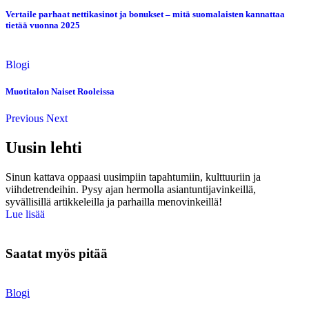
Vertaile parhaat nettikasinot ja bonukset – mitä suomalaisten kannattaa
tietää vuonna 2025
Blogi
Muotitalon Naiset Rooleissa
Previous
Next
Uusin lehti
Sinun kattava oppaasi uusimpiin tapahtumiin, kulttuuriin ja
viihdetrendeihin. Pysy ajan hermolla asiantuntijavinkeillä,
syvällisillä artikkeleilla ja parhailla menovinkeillä!
Lue lisää
Saatat myös pitää
Blogi