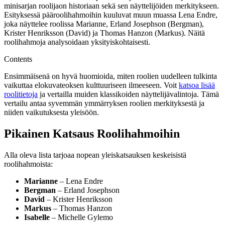
minisarjan roolijaon historiaan sekä sen näyttelijöiden merkitykseen.
Esityksessä pääroolihahmoihin kuuluvat muun muassa Lena Endre,
joka näyttelee roolissa Marianne, Erland Josephson (Bergman),
Krister Henriksson (David) ja Thomas Hanzon (Markus). Näitä
roolihahmoja analysoidaan yksityiskohtaisesti.
Contents
Ensimmäisenä on hyvä huomioida, miten roolien uudelleen tulkinta
vaikuttaa elokuvateoksen kulttuuriseen ilmeeseen. Voit
katsoa lisää
roolitietoja
ja vertailla muiden klassikoiden näyttelijävalintoja. Tämä
vertailu antaa syvemmän ymmärryksen roolien merkityksestä ja
niiden vaikutuksesta yleisöön.
Pikainen Katsaus Roolihahmoihin
Alla oleva lista tarjoaa nopean yleiskatsauksen keskeisistä
roolihahmoista:
Marianne
– Lena Endre
Bergman
– Erland Josephson
David
– Krister Henriksson
Markus
– Thomas Hanzon
Isabelle
– Michelle Gylemo