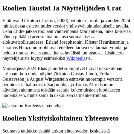
Roolien Taustat Ja Näyttelijöiden Urat
Elokuvan Uskoton (Trolösa, 2000) perinteiset roolit ja vuoden 2024
minisarjassa esitetyt uudet versiot yhdistyvät ainutlaatuisella tavalla.
Lena Endre jatkaa rooliaan vanhempana Mariannena, mikä korostaa
hänen pitkää ja arvostettua uraansa suomalaisessa
elokuvateollisuudessa. Erland Josephsonin, Krister Henrikssonin ja
Thomas Hanzonin roolit ovat edelleen tärkeä osa tarinan ydintä, ja
heidän uransa ovat saaneet kansainvälistä tunnustusta. Lisätietoja
näyttelijäurista löytyy esimerkiksi
Wikipedia
sta.
Minisarjassa 2024 Elias ja uudet sukupolvet tuovat näkökulman
tarinaan, kun uudet näyttelijät kuten Gustav Lindh, Frida
Gustavsson ja August Wittgenstein esittävät nuorempia versioita
perinteisistä hahmoista. Sarjan ohjaaja Tomas Alfredson on
käyttänyt aiemmista töistään saatuja kokemuksiaan luodakseen
uudenlaisen, mutta samalla uskollisen tarinankerronnan.
Roolien Yksityiskohtainen Yhteenveto
Seuraava taulukko esittää tarkan yhteenvedon keskeisistä