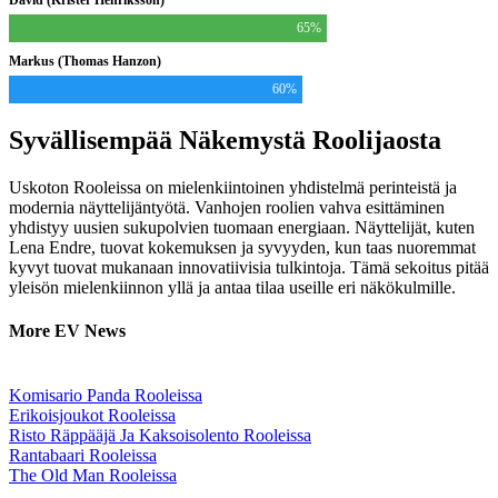
David (Krister Henriksson)
65%
Markus (Thomas Hanzon)
60%
Syvällisempää Näkemystä Roolijaosta
Uskoton Rooleissa on mielenkiintoinen yhdistelmä perinteistä ja
modernia näyttelijäntyötä. Vanhojen roolien vahva esittäminen
yhdistyy uusien sukupolvien tuomaan energiaan. Näyttelijät, kuten
Lena Endre, tuovat kokemuksen ja syvyyden, kun taas nuoremmat
kyvyt tuovat mukanaan innovatiivisia tulkintoja. Tämä sekoitus pitää
yleisön mielenkiinnon yllä ja antaa tilaa useille eri näkökulmille.
More EV News
Komisario Panda Rooleissa
Erikoisjoukot Rooleissa
Risto Räppääjä Ja Kaksoisolento Rooleissa
Rantabaari Rooleissa
The Old Man Rooleissa