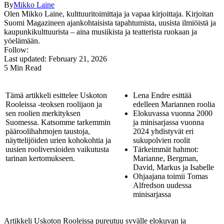
By
Mikko Laine
Olen Mikko Laine, kulttuuritoimittaja ja vapaa kirjoittaja. Kirjoitan
Suomi Magazineen ajankohtaisista tapahtumista, uusista ilmiöistä ja
kaupunkikulttuurista – aina musiikista ja teatterista ruokaan ja
yöelämään.
Follow:
Last updated: February 21, 2026
5 Min Read
Tämä artikkeli esittelee Uskoton
Lena Endre esittää
Rooleissa -teoksen roolijaon ja
edelleen Mariannen roolia
sen roolien merkityksen
Elokuvassa vuonna 2000
Suomessa. Katsomme tarkemmin
ja minisarjassa vuonna
pääroolihahmojen taustoja,
2024 yhdistyvät eri
näyttelijöiden urien kohokohtia ja
sukupolvien roolit
uusien rooliversioiden vaikutusta
Tärkeimmät hahmot:
tarinan kertomukseen.
Marianne, Bergman,
David, Markus ja Isabelle
Ohjaajana toimii Tomas
Alfredson uudessa
minisarjassa
Artikkeli Uskoton Rooleissa pureutuu syvälle elokuvan ja