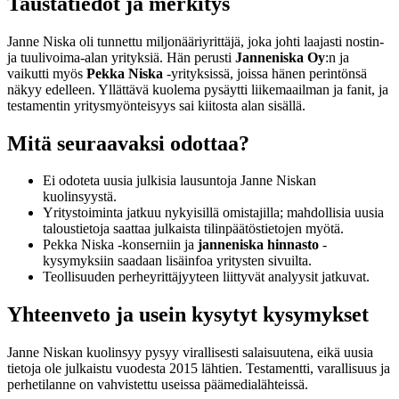
Taustatiedot ja merkitys
Janne Niska oli tunnettu miljonääriyrittäjä, joka johti laajasti nostin-
ja tuulivoima-alan yrityksiä. Hän perusti
Janneniska Oy
:n ja
vaikutti myös
Pekka Niska
-yrityksissä, joissa hänen perintönsä
näkyy edelleen. Yllättävä kuolema pysäytti liikemaailman ja fanit, ja
testamentin yritysmyönteisyys sai kiitosta alan sisällä.
Mitä seuraavaksi odottaa?
Ei odoteta uusia julkisia lausuntoja Janne Niskan
kuolinsyystä.
Yritystoiminta jatkuu nykyisillä omistajilla; mahdollisia uusia
taloustietoja saattaa julkaista tilinpäätöstietojen myötä.
Pekka Niska -konserniin ja
janneniska hinnasto
-
kysymyksiin saadaan lisäinfoa yritysten sivuilta.
Teollisuuden perheyrittäjyyteen liittyvät analyysit jatkuvat.
Yhteenveto ja usein kysytyt kysymykset
Janne Niskan kuolinsyy pysyy virallisesti salaisuutena, eikä uusia
tietoja ole julkaistu vuodesta 2015 lähtien. Testamentti, varallisuus ja
perhetilanne on vahvistettu useissa päämedialähteissä.