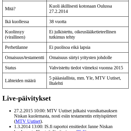
Kuoli äkillisesti kotonaan Oulussa
Mitä?
27.2.2014
Ikä kuollessa
38 vuotta
Kuolinsyy
Ei julkistettu, oikeuslääketieteellinen
(virallinen)
tutkimus tehty
Perhetilanne
Ei puolisoa eikä lapsia
Omaisuus/testamentti
Omaisuus siirtyi yritysten johdolle
Status
Vahvistettu tiedot viimeksi vuonna 2015
5 pääasiallista, mm. Yle, MTV Uutiset,
Lähteiden määrä
Iltalehti
Live-päivitykset
27.2.2015 10:00
: MTV Uutiset julkaisi vuosikatsauksen
Niskan kuolemasta, nosti esiin testamentin erityispiirteet
(
MTV Uutiset
).
1.3.2014 13:00
: IS.fi raportoi ensitiedot Janne Niskan