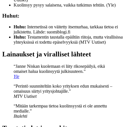
Kuolinsyy pysyy salaisena, vaikka tutkimus tehtiin. (Yle)
Huhut:
Huhu:
Internetissä on väitetty itsemurhaa, tarkkaa tietoa ei
julkistettu. Lähde: suomiblogi.fi
Huhu:
Testamentin taustalla epäiltiin riitoja, mutta virallisissa
yhteyksissä ei todettu epäselvyyksiä (MTV Uutiset)
Lainaukset ja viralliset lähteet
“Janne Niskan kuolemaan ei liity rikosepäilyä, eikä
omaiset halua kuolinsyytä julkisuuteen.”
Yle
“Perintö suunniteltiin koko yrityksen edun mukaisesti –
omaisuus siirtyi yritysjohtajille.”
MTV Uutiset
“Mitään tarkempaa tietoa kuolinsyystä ei ole annettu
medialle.”
Iltalehti