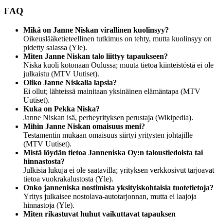
FAQ
Mikä on Janne Niskan virallinen kuolinsyy?
Oikeuslääketieteellinen tutkimus on tehty, mutta kuolinsyy on
pidetty salassa (Yle).
Miten Janne Niskan talo liittyy tapaukseen?
Niska kuoli kotonaan Oulussa; muuta tietoa kiinteistöstä ei ole
julkaistu (MTV Uutiset).
Oliko Janne Niskalla lapsia?
Ei ollut; lähteissä mainitaan yksinäinen elämäntapa (MTV
Uutiset).
Kuka on Pekka Niska?
Janne Niskan isä, perheyrityksen perustaja (Wikipedia).
Mihin Janne Niskan omaisuus meni?
Testamentin mukaan omaisuus siirtyi yritysten johtajille
(MTV Uutiset).
Mistä löydän tietoa Janneniska Oy:n taloustiedoista tai
hinnastosta?
Julkisia lukuja ei ole saatavilla; yrityksen verkkosivut tarjoavat
tietoa vuokrakalustosta (Yle).
Onko janneniska nostimista yksityiskohtaisia tuotetietoja?
Yritys julkaisee nostolava-autotarjonnan, mutta ei laajoja
hinnastoja (Yle).
Miten rikastuvat huhut vaikuttavat tapauksen