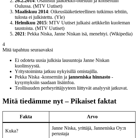
26.2.2014
: Osallistui jääkiekko-otteluun ja konserttiin
Oulussa. (MTV Uutiset)
Maaliskuu 2014
: Oikeuslääketieteellinen tutkimus tehtiin,
tulosta ei julkistettu. (Yle)
Helmikuu 2015
: MTV Uutiset julkaisi artikkelin kuoleman
taustoista. (MTV Uutiset)
2021
: Pekka Niska, Janne Niskan isä, menehtyi. (Wikipedia)
4
Mitä tapahtuu seuraavaksi
Ei odoteta uusia julkisia lausuntoja Janne Niskan
kuolinsyystä.
Yritystoiminta jatkuu nykyisillä omistajilla.
Pekka Niska -konserniin ja
janneniska hinnasto
-
kysymyksiin saadaan lisäinfoa.
Teollisuuden perheyrittäjyyteen liittyvät analyysit jatkuvat.
Mitä tiedämme nyt – Pikaiset faktat
Fakta
Arvo
Janne Niska, yrittäjä, Janneniska Oy:n
Kuka?
perustaja