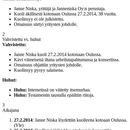
Janne Niska, yrittäjä ja Janneniska Oy:n perustaja.
Kuoli äkillisesti kotonaan Oulussa 27.2.2014, 38 vuotta.
Kuolinsyy ei ole julkistettu.
Omaisuus siirtyi yritysten johdolle.
2
Vahvistettu vs. huhut
Vahvistettu:
Janne Niska kuoli 27.2.2014 kotonaan Oulussa.
Kävi viimeisenä iltana urheilutapahtumassa ja konsertissa.
Omaisuus ohjattiin yritysten johdolle.
Kuolinsyy pysyy salaisena.
Huhut:
Huhu:
Internetissä on väitetty itsemurhaa.
Huhu:
Testamentin taustalla epäiltiin riitoja.
3
Aikajana
27.2.2014
: Janne Niska löydettiin kuolleena kotoaan Oulussa.
(Yle)