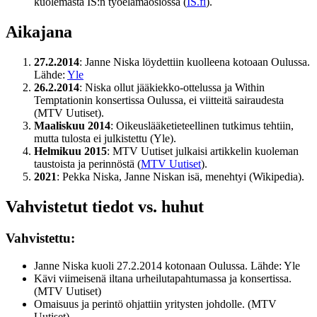
kuolemasta IS:n työelämäosiossa (
IS.fi
).
Aikajana
27.2.2014
: Janne Niska löydettiin kuolleena kotoaan Oulussa.
Lähde:
Yle
26.2.2014
: Niska ollut jääkiekko-ottelussa ja Within
Temptationin konsertissa Oulussa, ei viitteitä sairaudesta
(MTV Uutiset).
Maaliskuu 2014
: Oikeuslääketieteellinen tutkimus tehtiin,
mutta tulosta ei julkistettu (Yle).
Helmikuu 2015
: MTV Uutiset julkaisi artikkelin kuoleman
taustoista ja perinnöstä (
MTV Uutiset
).
2021
: Pekka Niska, Janne Niskan isä, menehtyi (Wikipedia).
Vahvistetut tiedot vs. huhut
Vahvistettu:
Janne Niska kuoli 27.2.2014 kotonaan Oulussa. Lähde: Yle
Kävi viimeisenä iltana urheilutapahtumassa ja konsertissa.
(MTV Uutiset)
Omaisuus ja perintö ohjattiin yritysten johdolle. (MTV
Uutiset)