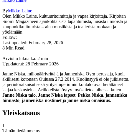
Mikko Laine
By
Mikko Laine
Olen Mikko Laine, kulttuuritoimittaja ja vapaa kirjoittaja. Kirjoitan
Suomi Magazineen ajankohtaisista tapahtumista, uusista ilmiöistä ja
kaupunkikulttuurista – aina musiikista ja teatterista ruokaan ja
yöelämään.
Follow:
Last updated: February 28, 2026
8 Min Read
Arvioitu lukuaika: 2 min
Uppdaterat: 28 February 2026
Janne Niska, miljonääriyrittäjä ja Janneniska Oy:n perustaja, kuoli
äkillisesti kotonaan Oulussa 27.2.2014. Kuolinsyyä ei ole julkistettu,
ja perintöratkaisut sekä yritysimperiumin kohtalo ovat herättäneet
laajaa keskustelua. Artikkelista löytyy myös tietoa aiheista kuten
Janne Niska talo
,
Janne Niska lapset
,
Pekka Niska
,
janneniska
hinnasto
,
janneniska nostimet
ja
janne niska omaisuus
.
Yleiskatsaus
1
Tämän tiedämme nyt