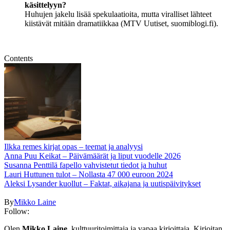
käsittelyyn?
Huhujen jakelu lisää spekulaatioita, mutta viralliset lähteet
kiistävät mitään dramatiikkaa (MTV Uutiset, suomiblogi.fi).
Contents
Ilkka remes kirjat opas – teemat ja analyysi
Anna Puu Keikat – Päivämäärät ja liput vuodelle 2026
Susanna Penttilä fapello vahvistetut tiedot ja huhut
Lauri Huttunen tulot – Nollasta 47 000 euroon 2024
Aleksi Lysander kuollut – Faktat, aikajana ja uutispäivitykset
By
Mikko Laine
Follow:
Olen
Mikko Laine
, kulttuuritoimittaja ja vapaa kirjoittaja. Kirjoitan