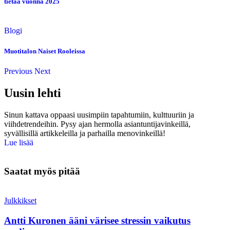
tietää vuonna 2025
Blogi
Muotitalon Naiset Rooleissa
Previous
Next
Uusin lehti
Sinun kattava oppaasi uusimpiin tapahtumiin, kulttuuriin ja
viihdetrendeihin. Pysy ajan hermolla asiantuntijavinkeillä,
syvällisillä artikkeleilla ja parhailla menovinkeillä!
Lue lisää
Saatat myös pitää
Julkkikset
Antti Kuronen ääni värisee stressin vaikutus