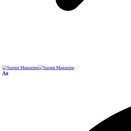
Font
Aa
Resizer