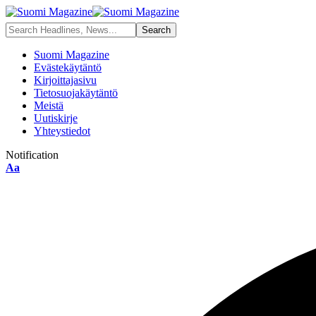
Suomi Magazine
Evästekäytäntö
Kirjoittajasivu
Tietosuojakäytäntö
Meistä
Uutiskirje
Yhteystiedot
Notification
Font
Aa
Resizer