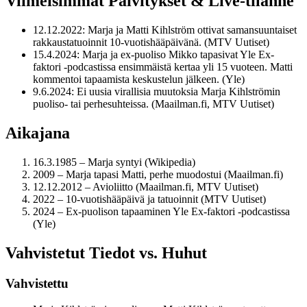
Viimeisimmät Päivitykset & Live-tilanne
12.12.2022
: Marja ja Matti Kihlström ottivat samansuuntaiset
rakkaustatuoinnit 10-vuotishääpäivänä. (MTV Uutiset)
15.4.2024
: Marja ja ex-puoliso Mikko tapasivat Yle Ex-
faktori -podcastissa ensimmäistä kertaa yli 15 vuoteen. Matti
kommentoi tapaamista keskustelun jälkeen. (Yle)
9.6.2024
: Ei uusia virallisia muutoksia Marja Kihlströmin
puoliso- tai perhesuhteissa. (Maailman.fi, MTV Uutiset)
Aikajana
16.3.1985 – Marja syntyi (Wikipedia)
2009 – Marja tapasi Matti, perhe muodostui (Maailman.fi)
12.12.2012 – Avioliitto (Maailman.fi, MTV Uutiset)
2022 – 10-vuotishääpäivä ja tatuoinnit (MTV Uutiset)
2024 – Ex-puolison tapaaminen Yle Ex-faktori -podcastissa
(Yle)
Vahvistetut Tiedot vs. Huhut
Vahvistettu