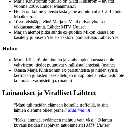
Marja Kihlströmin puoliso on Matti Kihlström – tavattu
vuonna 2009. Lähde: Maailman.fi
Heillä on kolme yhteistä lasta ja he avioituivat 2012. Lähde:
Maailman.fi
10-vuotishääpäivänä Marja ja Matti ottivat yhteiset
rakkaustatuoinnit. Lähde: MTV Uutiset
Marjan aiempi pitkä suhde ex-puoliso Mikon kanssa on
käsitelty julkisesti Yle Ex-faktori -podcastissa. Lähde: Yle
Huhut
Marja Kihlströmin pituutta ja vanhempien taustaa ei ole
vahvistettu, tiedot puuttuvat virallisista lähteistä. (maine)
Osasta Marja Kihlströmin ex-parisuhteista ja niiden syistä
kerrotaan julkisten haastattelujen ulkopuolella, eikä tiedot ole
kokonaan varmistettuja. (maine)
Lainaukset ja Viralliset Lähteet
“Matti tuli meidän elämään kolmilla treffeillä, ja siitä
lähtien olemme olleet perhe.”
Maailman.fi
“Kaksi ämmää, sydämeen mahtuu vain yksi.” (Marjan
kuvaus heidän hääpäivän tatuoinneista)
MTV Uutiset