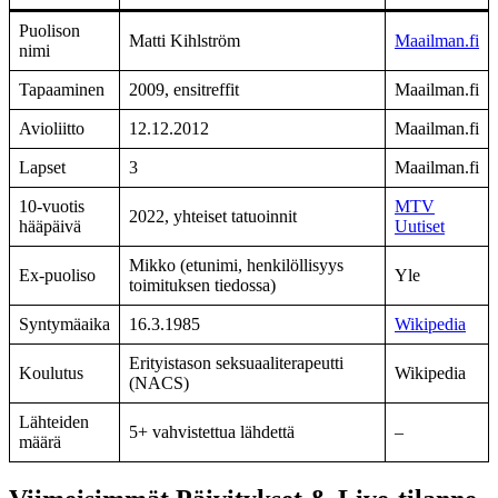
Puolison
Matti Kihlström
Maailman.fi
nimi
Tapaaminen
2009, ensitreffit
Maailman.fi
Avioliitto
12.12.2012
Maailman.fi
Lapset
3
Maailman.fi
10-vuotis
MTV
2022, yhteiset tatuoinnit
hääpäivä
Uutiset
Mikko (etunimi, henkilöllisyys
Ex-puoliso
Yle
toimituksen tiedossa)
Syntymäaika
16.3.1985
Wikipedia
Erityistason seksuaaliterapeutti
Koulutus
Wikipedia
(NACS)
Lähteiden
5+ vahvistettua lähdettä
–
määrä