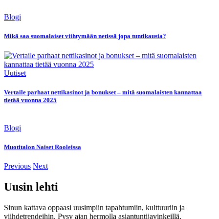
Blogi
Mikä saa suomalaiset viihtymään netissä jopa tuntikausia?
Uutiset
Vertaile parhaat nettikasinot ja bonukset – mitä suomalaisten kannattaa
tietää vuonna 2025
Blogi
Muotitalon Naiset Rooleissa
Previous
Next
Uusin lehti
Sinun kattava oppaasi uusimpiin tapahtumiin, kulttuuriin ja
viihdetrendeihin. Pysy ajan hermolla asiantuntijavinkeillä,