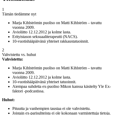
1
Tämän tiedämme nyt
Marja Kihlströmin puoliso on Matti Kihlström – tavattu
vuonna 2009.
Avioliitto 12.12.2012 ja kolme lasta.
Erityistason seksuaaliterapeutti (NACS).
10-vuotishääpäivänä yhteiset rakkaustatuoinnit.
2
Vahvistettu vs. huhut
Vahvistettu:
Marja Kihlströmin puoliso on Matti Kihlström – tavattu
vuonna 2009.
Avioliitto 12.12.2012 ja kolme lasta.
10-vuotishääpäivänä yhteiset tatuoinnit.
Aiempaa suhdetta ex-puoliso Mikon kanssa käsitelty Yle Ex-
faktori -podcastissa.
Huhut:
Pituutta ja vanhempien taustaa ei ole vahvistettu.
Joistain ex-parisuhteista ei ole kokonaan varmistettuja tietoja.