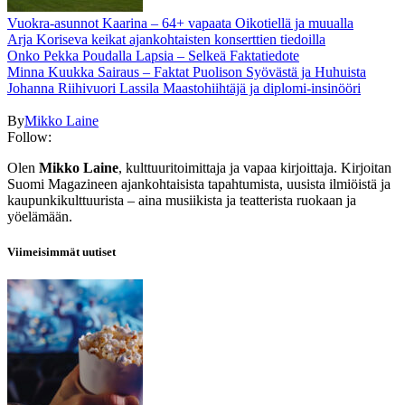
Vuokra-asunnot Kaarina – 64+ vapaata Oikotiellä ja muualla
Arja Koriseva keikat ajankohtaisten konserttien tiedoilla
Onko Pekka Poudalla Lapsia – Selkeä Faktatiedote
Minna Kuukka Sairaus – Faktat Puolison Syövästä ja Huhuista
Johanna Riihivuori Lassila Maastohiihtäjä ja diplomi-insinööri
By
Mikko Laine
Follow:
Olen
Mikko Laine
, kulttuuritoimittaja ja vapaa kirjoittaja. Kirjoitan
Suomi Magazineen ajankohtaisista tapahtumista, uusista ilmiöistä ja
kaupunkikulttuurista – aina musiikista ja teatterista ruokaan ja
yöelämään.
Viimeisimmät uutiset