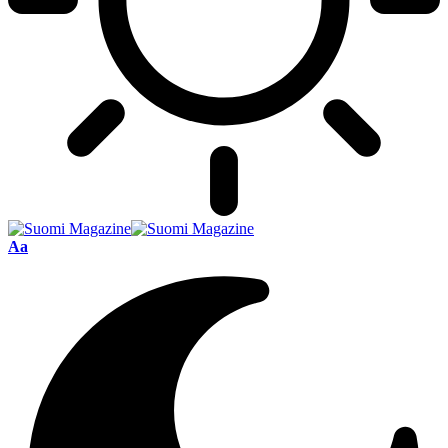
Font
Aa
Resizer