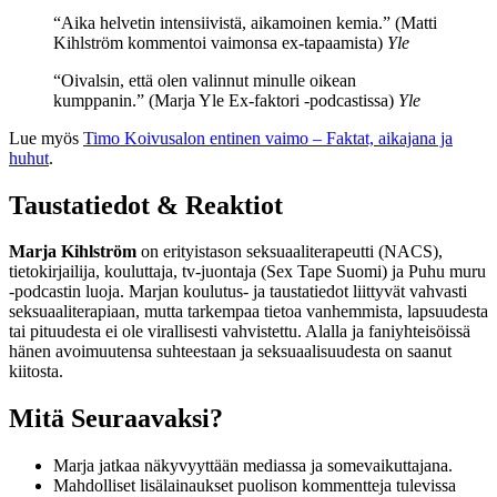
“Aika helvetin intensiivistä, aikamoinen kemia.” (Matti
Kihlström kommentoi vaimonsa ex-tapaamista)
Yle
“Oivalsin, että olen valinnut minulle oikean
kumppanin.” (Marja Yle Ex-faktori -podcastissa)
Yle
Lue myös
Timo Koivusalon entinen vaimo – Faktat, aikajana ja
huhut
.
Taustatiedot & Reaktiot
Marja Kihlström
on erityistason seksuaaliterapeutti (NACS),
tietokirjailija, kouluttaja, tv-juontaja (Sex Tape Suomi) ja Puhu muru
-podcastin luoja. Marjan koulutus- ja taustatiedot liittyvät vahvasti
seksuaaliterapiaan, mutta tarkempaa tietoa vanhemmista, lapsuudesta
tai pituudesta ei ole virallisesti vahvistettu. Alalla ja faniyhteisöissä
hänen avoimuutensa suhteestaan ja seksuaalisuudesta on saanut
kiitosta.
Mitä Seuraavaksi?
Marja jatkaa näkyvyyttään mediassa ja somevaikuttajana.
Mahdolliset lisälainaukset puolison kommentteja tulevissa