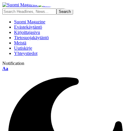
Suomi Magazine
Evästekäytäntö
Kirjoittajasivu
Tietosuojakäytäntö
Meistä
Uutiskirje
Yhteystiedot
Notification
Font
Aa
Resizer