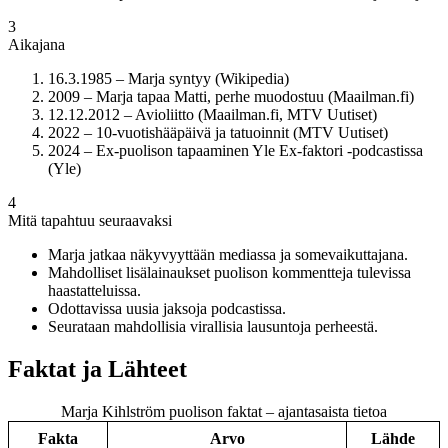
3
Aikajana
16.3.1985 – Marja syntyy (Wikipedia)
2009 – Marja tapaa Matti, perhe muodostuu (Maailman.fi)
12.12.2012 – Avioliitto (Maailman.fi, MTV Uutiset)
2022 – 10-vuotishääpäivä ja tatuoinnit (MTV Uutiset)
2024 – Ex-puolison tapaaminen Yle Ex-faktori -podcastissa
(Yle)
4
Mitä tapahtuu seuraavaksi
Marja jatkaa näkyvyyttään mediassa ja somevaikuttajana.
Mahdolliset lisälainaukset puolison kommentteja tulevissa
haastatteluissa.
Odottavissa uusia jaksoja podcastissa.
Seurataan mahdollisia virallisia lausuntoja perheestä.
Faktat ja Lähteet
Marja Kihlström puolison faktat – ajantasaista tietoa
Fakta
Arvo
Lähde