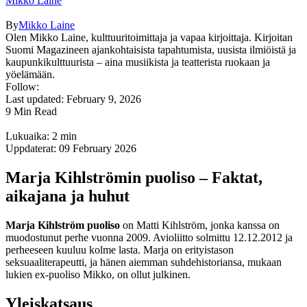
Mikko Laine
By
Mikko Laine
Olen Mikko Laine, kulttuuritoimittaja ja vapaa kirjoittaja. Kirjoitan
Suomi Magazineen ajankohtaisista tapahtumista, uusista ilmiöistä ja
kaupunkikulttuurista – aina musiikista ja teatterista ruokaan ja
yöelämään.
Follow:
Last updated: February 9, 2026
9 Min Read
Lukuaika: 2 min
Uppdaterat: 09 February 2026
Marja Kihlströmin puoliso – Faktat,
aikajana ja huhut
Marja Kihlström puoliso
on Matti Kihlström, jonka kanssa on
muodostunut perhe vuonna 2009. Avioliitto solmittu 12.12.2012 ja
perheeseen kuuluu kolme lasta. Marja on erityistason
seksuaaliterapeutti, ja hänen aiemman suhdehistoriansa, mukaan
lukien ex-puoliso Mikko, on ollut julkinen.
Yleiskatsaus