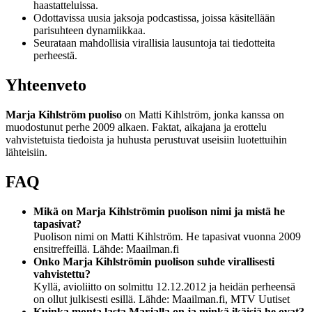
haastatteluissa.
Odottavissa uusia jaksoja podcastissa, joissa käsitellään
parisuhteen dynamiikkaa.
Seurataan mahdollisia virallisia lausuntoja tai tiedotteita
perheestä.
Yhteenveto
Marja Kihlström puoliso
on Matti Kihlström, jonka kanssa on
muodostunut perhe 2009 alkaen. Faktat, aikajana ja erottelu
vahvistetuista tiedoista ja huhusta perustuvat useisiin luotettuihin
lähteisiin.
FAQ
Mikä on Marja Kihlströmin puolison nimi ja mistä he
tapasivat?
Puolison nimi on Matti Kihlström. He tapasivat vuonna 2009
ensitreffeillä. Lähde: Maailman.fi
Onko Marja Kihlströmin puolison suhde virallisesti
vahvistettu?
Kyllä, avioliitto on solmittu 12.12.2012 ja heidän perheensä
on ollut julkisesti esillä. Lähde: Maailman.fi, MTV Uutiset
Kuinka monta lasta Marjalla on ja minkä ikäisiä he ovat?