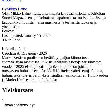
Mikko Laine
By
Mikko Laine
Olen Mikko Laine, kulttuuritoimittaja ja vapaa kirjoittaja. Kirjoitan
Suomi Magazineen ajankohtaisista tapahtumista, uusista ilmiöistä ja
kaupunkikulttuurista – aina musiikista ja teatterista ruokaan ja
yöelämään.
Follow:
Last updated: January 15, 2026
9 Min Read
Lukuaika: 3 min
Uppdaterat: 15 January 2026
Marko Keräsen puoliso on herättänyt paljon kiinnostusta
suomalaisissa medioissa. Julkisia ja virallisia tietoja parisuhteesta
vuodelle 2025 ei ole julkaistu, ja tiedon puute on johtanut
runsaaseen huhutukseen. Artikkeli käsittelee vahvistettuja faktoja,
huhuja sekä tulevia päivityksiä, sisältäen ajankohtaisen TTK-kauden
ja Marko Keräsen uran kohokohdat.
Yleiskatsaus
1
Tämän tiedämme nyt