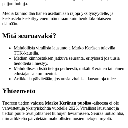
paljon huhuja.
Media kunnioittaa hänen asettamiaan rajoja yksityisyydelle, ja
keskustelu keskittyy enemmän uraan kuin henkilökohtaiseen
elämään.
Mitä seuraavaksi?
Mahdollisia virallisia lausuntoja Marko Keräsen tulevilla
TTK-kausilla.
Median kiinnostuksen jatkuva seuranta, erityisesti jos uusia
tiedotteita ilmestyy.
Mahdollisesti lisää tietoja perheestä, mikäli Keränen tai hänen
edustajansa kommentoi.
Artikkelia päivitetään, jos uusia virallisia lausuntoja tulee.
Yhteenveto
Tuoreen tiedon valossa
Marko Keränen puoliso
-aiheesta ei ole
vahvistettuja yksityiskohtia vuodelle 2025. Viralliset lausunnot ja
tiedon puute ovat johtaneet huhujen leviämiseen. Seuraa uutisointia,
niin artikkelia päivitetään mahdollisten uusien tietojen myötä.