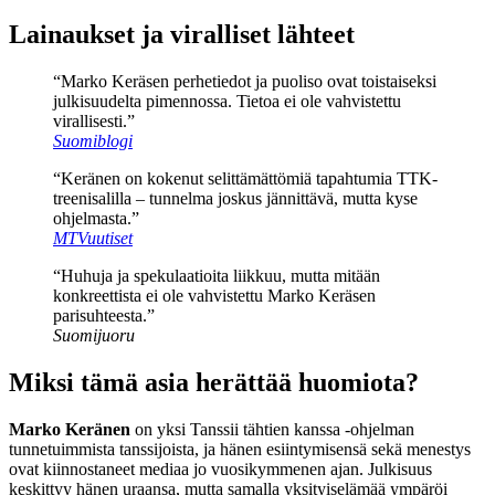
Lainaukset ja viralliset lähteet
“Marko Keräsen perhetiedot ja puoliso ovat toistaiseksi
julkisuudelta pimennossa. Tietoa ei ole vahvistettu
virallisesti.”
Suomiblogi
“Keränen on kokenut selittämättömiä tapahtumia TTK-
treenisalilla – tunnelma joskus jännittävä, mutta kyse
ohjelmasta.”
MTVuutiset
“Huhuja ja spekulaatioita liikkuu, mutta mitään
konkreettista ei ole vahvistettu Marko Keräsen
parisuhteesta.”
Suomijuoru
Miksi tämä asia herättää huomiota?
Marko Keränen
on yksi Tanssii tähtien kanssa -ohjelman
tunnetuimmista tanssijoista, ja hänen esiintymisensä sekä menestys
ovat kiinnostaneet mediaa jo vuosikymmenen ajan. Julkisuus
keskittyy hänen uraansa, mutta samalla yksityiselämää ympäröi