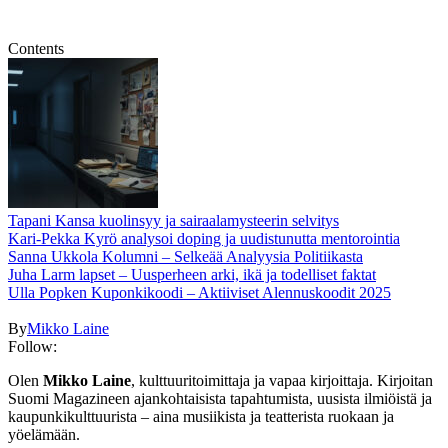
Contents
Tapani Kansa kuolinsyy ja sairaalamysteerin selvitys
Kari-Pekka Kyrö analysoi doping ja uudistunutta mentorointia
Sanna Ukkola Kolumni – Selkeää Analyysia Politiikasta
Juha Larm lapset – Uusperheen arki, ikä ja todelliset faktat
Ulla Popken Kuponkikoodi – Aktiiviset Alennuskoodit 2025
By
Mikko Laine
Follow:
Olen
Mikko Laine
, kulttuuritoimittaja ja vapaa kirjoittaja. Kirjoitan
Suomi Magazineen ajankohtaisista tapahtumista, uusista ilmiöistä ja
kaupunkikulttuurista – aina musiikista ja teatterista ruokaan ja
yöelämään.