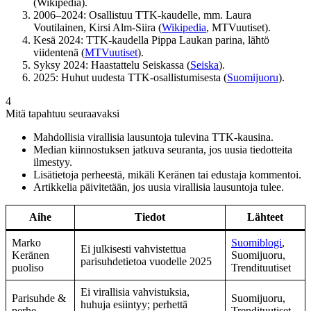
(Wikipedia).
2006–2024: Osallistuu TTK-kaudelle, mm. Laura
Voutilainen, Kirsi Alm-Siira (
Wikipedia
, MTVuutiset).
Kesä 2024: TTK-kaudella Pippa Laukan parina, lähtö
viidentenä (
MTVuutiset
).
Syksy 2024: Haastattelu Seiskassa (
Seiska
).
2025: Huhut uudesta TTK-osallistumisesta (
Suomijuoru
).
4
Mitä tapahtuu seuraavaksi
Mahdollisia virallisia lausuntoja tulevina TTK-kausina.
Median kiinnostuksen jatkuva seuranta, jos uusia tiedotteita
ilmestyy.
Lisätietoja perheestä, mikäli Keränen tai edustaja kommentoi.
Artikkelia päivitetään, jos uusia virallisia lausuntoja tulee.
Aihe
Tiedot
Lähteet
Marko
Suomiblogi
,
Ei julkisesti vahvistettua
Keränen
Suomijuoru,
parisuhdetietoa vuodelle 2025
puoliso
Trendituutiset
Ei virallisia vahvistuksia,
Parisuhde &
Suomijuoru,
huhuja esiintyy; perhettä
perhe
Trendituutiset