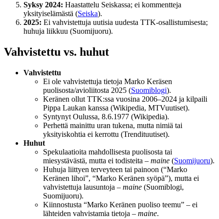
Syksy 2024:
Haastattelu Seiskassa; ei kommentteja
yksityiselämästä (
Seiska
).
2025:
Ei vahvistettuja uutisia uudesta TTK-osallistumisesta;
huhuja liikkuu (Suomijuoru).
Vahvistettu vs. huhut
Vahvistettu
Ei ole vahvistettuja tietoja Marko Keräsen
puolisosta/avioliitosta 2025 (
Suomiblogi
).
Keränen ollut TTK:ssa vuosina 2006–2024 ja kilpaili
Pippa Laukan kanssa (Wikipedia, MTVuutiset).
Syntynyt Oulussa, 8.6.1977 (Wikipedia).
Perhettä mainittu uran tukena, mutta nimiä tai
yksityiskohtia ei kerrottu (Trendituutiset).
Huhut
Spekulaatioita mahdollisesta puolisosta tai
miesystävästä, mutta ei todisteita –
maine
(
Suomijuoru
).
Huhuja liittyen terveyteen tai painoon (“Marko
Keränen lihoi”, “Marko Keränen syöpä”), mutta ei
vahvistettuja lausuntoja –
maine
(Suomiblogi,
Suomijuoru).
Kiinnostusta “Marko Keränen puoliso teemu” – ei
lähteiden vahvistamia tietoja –
maine
.