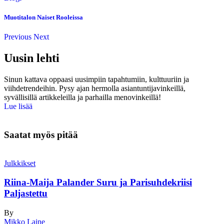
Muotitalon Naiset Rooleissa
Previous
Next
Uusin lehti
Sinun kattava oppaasi uusimpiin tapahtumiin, kulttuuriin ja
viihdetrendeihin. Pysy ajan hermolla asiantuntijavinkeillä,
syvällisillä artikkeleilla ja parhailla menovinkeillä!
Lue lisää
Saatat myös pitää
Julkkikset
Riina-Maija Palander Suru ja Parisuhdekriisi
Paljastettu
By
Mikko Laine