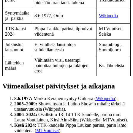
pidetään uran taustatukena
Syntymäaika
8.6.1977, Oulu
Wikipedia
ja -paikka
TTK-kausi
Pippa Laukka parina, tippuivat
MTVuutiset,
2024
viidentenä
Seiska
Julkaistut
Ei virallisia lausuntoja
Suomiblogi,
lausunnot
suhdetilanteesta
Suomijuoru
Vähintään viisi, useampi
Lähteiden
painottaa huhujen ja faktojen
Ks. lähdelista
määrä
eroa
Viimeaikaiset päivitykset ja aikajana
8.6.1977:
Marko Keränen syntyy Oulussa (
Wikipedia
).
2005–2009:
Showtanssin ja Latino Show’n mitalit; tärkeitä
urasaavutuksia (Wikipedia).
2006–2024:
Osallistuu 13–14 TTK-kaudelle, parina mm.
Laura Voutilainen, Kirsi Alm-Siira (Wikipedia, MTVuutiset).
Kesä 2024:
TTK-kaudella Pippa Laukan parina, parin lähtö
viidentenä (
MTVuutiset
).