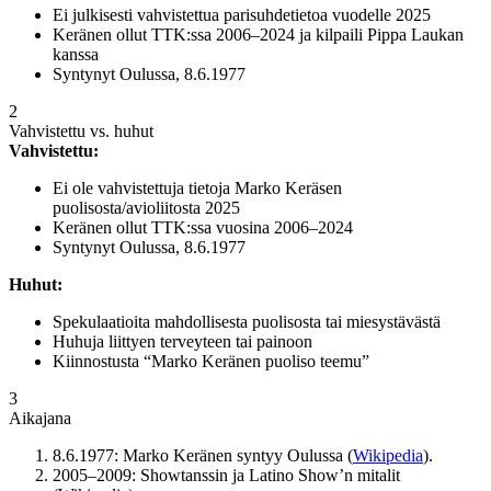
Ei julkisesti vahvistettua parisuhdetietoa vuodelle 2025
Keränen ollut TTK:ssa 2006–2024 ja kilpaili Pippa Laukan
kanssa
Syntynyt Oulussa, 8.6.1977
2
Vahvistettu vs. huhut
Vahvistettu:
Ei ole vahvistettuja tietoja Marko Keräsen
puolisosta/avioliitosta 2025
Keränen ollut TTK:ssa vuosina 2006–2024
Syntynyt Oulussa, 8.6.1977
Huhut:
Spekulaatioita mahdollisesta puolisosta tai miesystävästä
Huhuja liittyen terveyteen tai painoon
Kiinnostusta “Marko Keränen puoliso teemu”
3
Aikajana
8.6.1977: Marko Keränen syntyy Oulussa (
Wikipedia
).
2005–2009: Showtanssin ja Latino Show’n mitalit