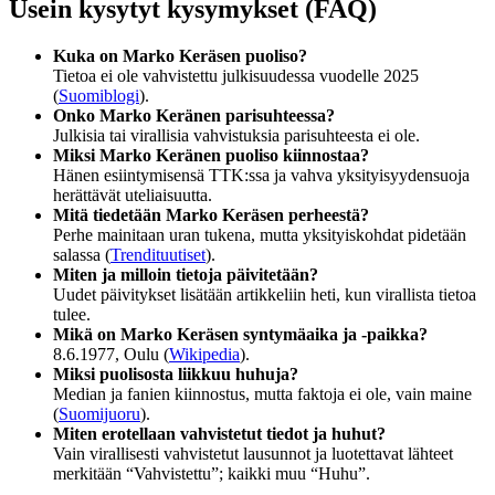
Usein kysytyt kysymykset (FAQ)
Kuka on Marko Keräsen puoliso?
Tietoa ei ole vahvistettu julkisuudessa vuodelle 2025
(
Suomiblogi
).
Onko Marko Keränen parisuhteessa?
Julkisia tai virallisia vahvistuksia parisuhteesta ei ole.
Miksi Marko Keränen puoliso kiinnostaa?
Hänen esiintymisensä TTK:ssa ja vahva yksityisyydensuoja
herättävät uteliaisuutta.
Mitä tiedetään Marko Keräsen perheestä?
Perhe mainitaan uran tukena, mutta yksityiskohdat pidetään
salassa (
Trendituutiset
).
Miten ja milloin tietoja päivitetään?
Uudet päivitykset lisätään artikkeliin heti, kun virallista tietoa
tulee.
Mikä on Marko Keräsen syntymäaika ja -paikka?
8.6.1977, Oulu (
Wikipedia
).
Miksi puolisosta liikkuu huhuja?
Median ja fanien kiinnostus, mutta faktoja ei ole, vain maine
(
Suomijuoru
).
Miten erotellaan vahvistetut tiedot ja huhut?
Vain virallisesti vahvistetut lausunnot ja luotettavat lähteet
merkitään “Vahvistettu”; kaikki muu “Huhu”.