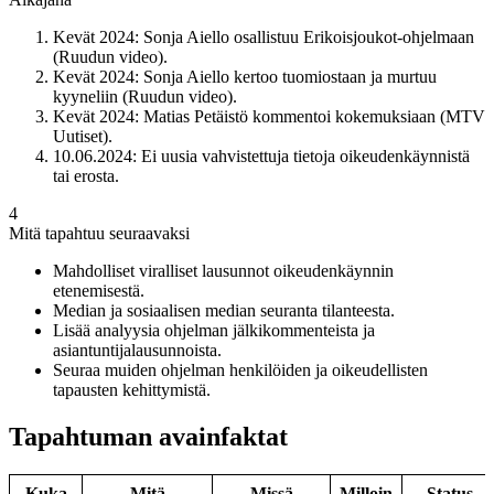
Kevät 2024: Sonja Aiello osallistuu Erikoisjoukot-ohjelmaan
(Ruudun video).
Kevät 2024: Sonja Aiello kertoo tuomiostaan ja murtuu
kyyneliin (Ruudun video).
Kevät 2024: Matias Petäistö kommentoi kokemuksiaan (MTV
Uutiset).
10.06.2024: Ei uusia vahvistettuja tietoja oikeudenkäynnistä
tai erosta.
4
Mitä tapahtuu seuraavaksi
Mahdolliset viralliset lausunnot oikeudenkäynnin
etenemisestä.
Median ja sosiaalisen median seuranta tilanteesta.
Lisää analyysia ohjelman jälkikommenteista ja
asiantuntijalausunnoista.
Seuraa muiden ohjelman henkilöiden ja oikeudellisten
tapausten kehittymistä.
Tapahtuman avainfaktat
Kuka
Mitä
Missä
Milloin
Status