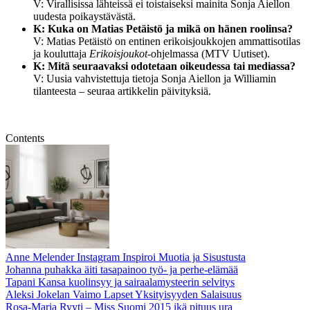
V: Virallisissa lähteissä ei toistaiseksi mainita Sonja Aiellon
uudesta poikaystävästä.
K: Kuka on Matias Petäistö ja mikä on hänen roolinsa?
V: Matias Petäistö on entinen erikoisjoukkojen ammattisotilas
ja kouluttaja
Erikoisjoukot
-ohjelmassa (MTV Uutiset).
K: Mitä seuraavaksi odotetaan oikeudessa tai mediassa?
V: Uusia vahvistettuja tietoja Sonja Aiellon ja Williamin
tilanteesta – seuraa artikkelin päivityksiä.
Contents
Anne Melender Instagram Inspiroi Muotia ja Sisustusta
Johanna puhakka äiti tasapainoo työ- ja perhe-elämää
Tapani Kansa kuolinsyy ja sairaalamysteerin selvitys
Aleksi Jokelan Vaimo Lapset Yksityisyyden Salaisuus
Rosa-Maria Ryyti – Miss Suomi 2015 ikä pituus ura