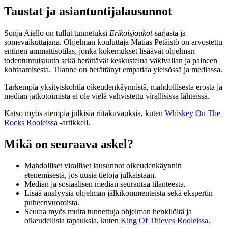
Taustat ja asiantuntijalausunnot
Sonja Aiello on tullut tunnetuksi
Erikoisjoukot
-sarjasta ja
somevaikuttajana. Ohjelman kouluttaja Matias Petäistö on arvostettu
entinen ammattisotilas, jonka kokemukset lisäävät ohjelman
todentuntuisuutta sekä herättävät keskustelua väkivallan ja paineen
kohtaamisesta. Tilanne on herättänyt empatiaa yleisössä ja mediassa.
Tarkempia yksityiskohtia oikeudenkäynnistä, mahdollisesta erosta ja
median jatkotoimista ei ole vielä vahvistettu virallisissa lähteissä.
Katso myös aiempia julkisia riitakuvauksia, kuten
Whiskey On The
Rocks Rooleissa
-artikkeli.
Mikä on seuraava askel?
Mahdolliset viralliset lausunnot oikeudenkäynnin
etenemisestä, jos uusia tietoja julkaistaan.
Median ja sosiaalisen median seurantaa tilanteesta.
Lisää analyysia ohjelman jälkikommenteista sekä ekspertin
puheenvuoroista.
Seuraa myös muita tunnettuja ohjelman henkilöitä ja
oikeudellisia tapauksia, kuten
King Of Thieves Rooleissa
.