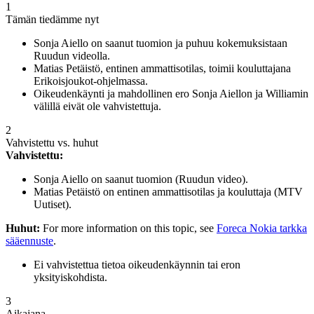
1
Tämän tiedämme nyt
Sonja Aiello on saanut tuomion ja puhuu kokemuksistaan
Ruudun videolla.
Matias Petäistö, entinen ammattisotilas, toimii kouluttajana
Erikoisjoukot-ohjelmassa.
Oikeudenkäynti ja mahdollinen ero Sonja Aiellon ja Williamin
välillä eivät ole vahvistettuja.
2
Vahvistettu vs. huhut
Vahvistettu:
Sonja Aiello on saanut tuomion (Ruudun video).
Matias Petäistö on entinen ammattisotilas ja kouluttaja (MTV
Uutiset).
Huhut:
For more information on this topic, see
Foreca Nokia tarkka
sääennuste
.
Ei vahvistettua tietoa oikeudenkäynnin tai eron
yksityiskohdista.
3
Aikajana