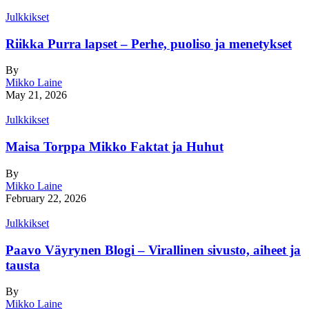
Julkkikset
Riikka Purra lapset – Perhe, puoliso ja menetykset
By
Mikko Laine
May 21, 2026
Julkkikset
Maisa Torppa Mikko Faktat ja Huhut
By
Mikko Laine
February 22, 2026
Julkkikset
Paavo Väyrynen Blogi – Virallinen sivusto, aiheet ja
tausta
By
Mikko Laine