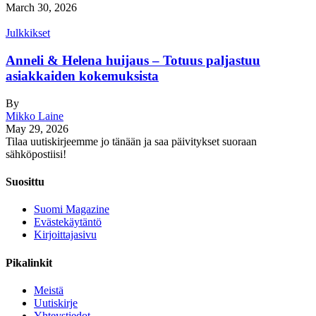
March 30, 2026
Julkkikset
Anneli & Helena huijaus – Totuus paljastuu
asiakkaiden kokemuksista
By
Mikko Laine
May 29, 2026
Tilaa uutiskirjeemme jo tänään ja saa päivitykset suoraan
sähköpostiisi!
Suosittu
Suomi Magazine
Evästekäytäntö
Kirjoittajasivu
Pikalinkit
Meistä
Uutiskirje
Yhteystiedot