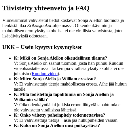
Tiivistetty yhteenveto ja FAQ
Viimeisimmät vahvistetut tiedot koskevat Sonja Aiellon tuomiota ja
henkistä tilaa
Erikoisjoukot
-ohjelmassa. Oikeudenkäynnin ja
mahdollisen eron yksityiskohdista ei ole virallista vahvistusta, joten
lisäpäivityksiä odotetaan.
UKK – Usein kysytyt kysymykset
K: Mikä on Sonja Aiellon oikeudellinen tilanne?
V: Sonja Aiello on saanut tuomion, josta hän puhuu Ruudun
videohaastattelussa. Tarkempia virallisia yksityiskohtia ei ole
julkaistu (
Ruudun video
).
K: Miten Sonja Aiello ja William erosivat?
V: Ei vahvistettuja tietoja mahdollisesta erosta. Aihe jää huhun
tasolle.
K: Mitä todistettuja tapahtumia on Sonja Aiellon ja
Williamin välillä?
V: Oikeudenkäyntiä tai julkisia eroon liittyviä tapahtumia ei
ole vahvistettu virallisissa lähteissä.
K: Onko väitetty pahoinpitely todennettavissa?
V: Ei vahvistettuja tietoja – asia jää huhupuheiden varaan.
K: Kuka on Sonja Aiellon uusi poikaystävä?