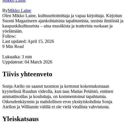
Mikko Laine
By
Mikko Laine
Olen Mikko Laine, kulttuuritoimittaja ja vapaa kirjoittaja. Kirjoitan
Suomi Magazineen ajankohtaisista tapahtumista, uusista ilmiöistä ja
kaupunkikulttuurista – aina musiikista ja teatterista ruokaan ja
yöelämään.
Follow:
Last updated: April 15, 2026
9 Min Read
Lukuaika: 3 min
Uppdaterat: 04 March 2026
Tiivis yhteenveto
Sonja Aiello on saanut tuomion ja kertonut kokemuksistaan
kyynelissä Ruudun videolla, kun taas Matias Petäistö, entinen
ammattisotilas ja kouluttaja, on kommentoinut tapahtumia.
Oikeudenkäynnin ja mahdollisen eron yksityiskohdista Sonja
Aiellon ja Williamin välillä ei ole vielä virallista vahvistusta.
Yleiskatsaus