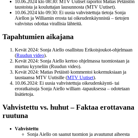
10.06.2024 klo 08:30:
MTV Uutiset raportoi Matias Petäistön
taustoista ja kouluttajan lausunnosta (MTV Uutiset).
10.06.2024 klo 09:30:
Ei uusia vahvistettuja tietoja Sonja
Aiellon ja Williamin erosta tai oikeudenkäynnistä – tietojen
vahvistus odottaa virallisia lähteitä.
Tapahtumien aikajana
Kevät 2024: Sonja Aiello osallistuu Erikoisjoukot-ohjelmaan
(
Ruudun video
).
Kevät 2024: Sonja Aiello kertoo ohjelmassa tuomiostaan ja
murtuu kyyneliin (Ruudun video).
Kevät 2024: Matias Petäistö kommentoi kokemuksiaan ja
taustaansa MTV Uutisille (
MTV Uutiset
).
10.06.2024: Ei uusia vahvistettuja oikeudenkäynti- tai
eroratkaisuja Sonja Aiello william -tapauksessa – odotetaan
lisätietoja.
Vahvistettu vs. huhut – Faktaa erottavana
ruutuna
Vahvistettu
Sonja Aiello on saanut tuomion ja avautunut aiheesta