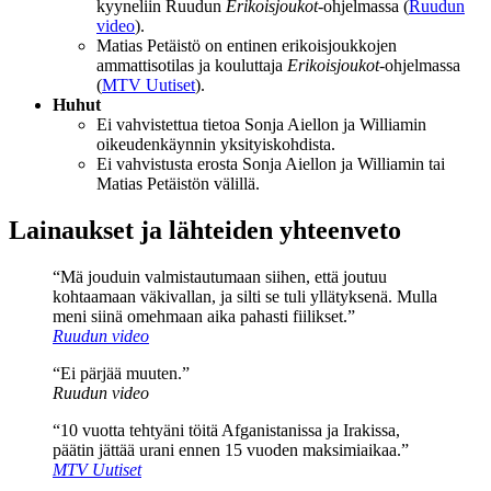
kyyneliin Ruudun
Erikoisjoukot
-ohjelmassa (
Ruudun
video
).
Matias Petäistö on entinen erikoisjoukkojen
ammattisotilas ja kouluttaja
Erikoisjoukot
-ohjelmassa
(
MTV Uutiset
).
Huhut
Ei vahvistettua tietoa Sonja Aiellon ja Williamin
oikeudenkäynnin yksityiskohdista.
Ei vahvistusta erosta Sonja Aiellon ja Williamin tai
Matias Petäistön välillä.
Lainaukset ja lähteiden yhteenveto
“Mä jouduin valmistautumaan siihen, että joutuu
kohtaamaan väkivallan, ja silti se tuli yllätyksenä. Mulla
meni siinä omehmaan aika pahasti fiilikset.”
Ruudun video
“Ei pärjää muuten.”
Ruudun video
“10 vuotta tehtyäni töitä Afganistanissa ja Irakissa,
päätin jättää urani ennen 15 vuoden maksimiaikaa.”
MTV Uutiset