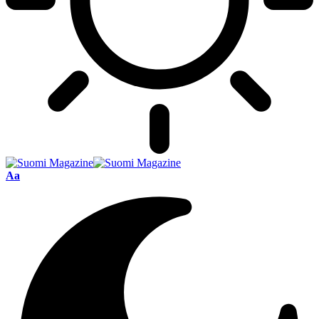
Font
Aa
Resizer