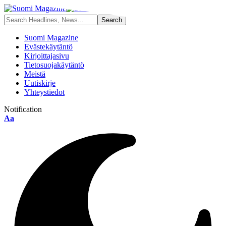
Suomi Magazine
Evästekäytäntö
Kirjoittajasivu
Tietosuojakäytäntö
Meistä
Uutiskirje
Yhteystiedot
Notification
Font
Aa
Resizer