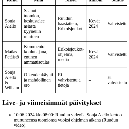
Saanut
tuomion,
Ruudun
Sonja
keskustelee
Kevät
haastattelu,
Vahvistettu
Aiello
asiasta
2024
Erikoisjoukot
kyyneliin
murtuen
Kommentoi
Erikoisjoukot-
Matias
kouluttajana,
Kevät
ohjelma,
Vahvistettu
Petäistö
entinen
2024
media
ammattisotilas
Sonja
Oikeudenkäynti
Ei
Aiello
Ei
ja mahdollinen
vahvistettuja
–
&
vahvistettu
ero
tietoja
William
Live- ja viimeisimmät päivitykset
10.06.2024 klo 08:00:
Ruudun videolla Sonja Aiello kertoo
murtuneensa tuomionsa vuoksi ohjelman aikana (Ruudun
video).