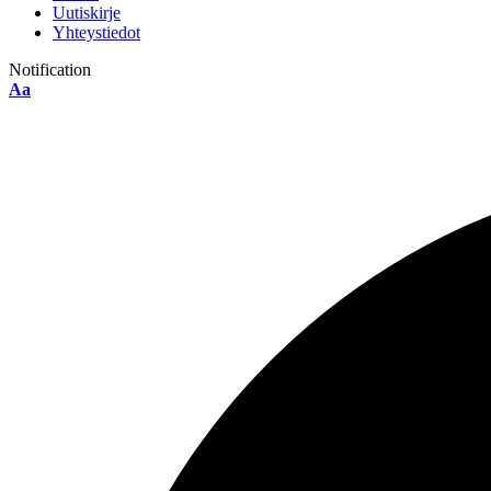
Uutiskirje
Yhteystiedot
Notification
Font
Aa
Resizer