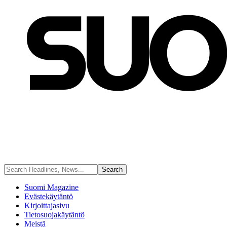
Suomi Magazine
Evästekäytäntö
Kirjoittajasivu
Tietosuojakäytäntö
Meistä