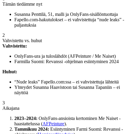
Tämän tiedämme nyt
Susanna Penttilä, 51, malli ja OnlyFans-sisällöntuottaja
Fapello.com-hakutulokset – ei vahvistettuja “nude leaks” -
paljastuksia
2
Vahvistettu vs. huhut
Vahvistettu:
OnlyFans-ura ja tuloslähdöt (AFPeinture / Me Naiset)
Farmilla Suomi: Revanssi -ohjelman esiintyminen 2024
Huhut:
“Nude leaks” Fapello.com:ssa – ei vahvistettuja lähteitä
Yhteydet Susanna Haavistoon tai Susanna Tapaniin – ei
näyttöä
3
Aikajana
2023–2024:
OnlyFans-ansioista kertominen Me Naiset -
haastattelussa (
AFPeinture
).
Tammikuu 2024:
Esiintyminen Farmi Suomi: Revanssi -