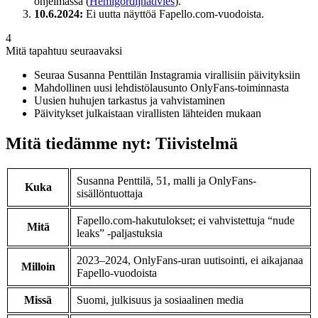
ohjelmassa (
Hemigordijnadvies
).
10.6.2024:
Ei uutta näyttöä Fapello.com-vuodoista.
4
Mitä tapahtuu seuraavaksi
Seuraa Susanna Penttilän Instagramia virallisiin päivityksiin
Mahdollinen uusi lehdistölausunto OnlyFans-toiminnasta
Uusien huhujen tarkastus ja vahvistaminen
Päivitykset julkaistaan virallisten lähteiden mukaan
Mitä tiedämme nyt: Tiivistelmä
Susanna Penttilä, 51, malli ja OnlyFans-
Kuka
sisällöntuottaja
Fapello.com-hakutulokset; ei vahvistettuja “nude
Mitä
leaks” -paljastuksia
2023–2024, OnlyFans-uran uutisointi, ei aikajanaa
Milloin
Fapello-vuodoista
Missä
Suomi, julkisuus ja sosiaalinen media