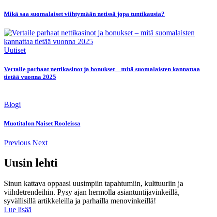
Mikä saa suomalaiset viihtymään netissä jopa tuntikausia?
Uutiset
Vertaile parhaat nettikasinot ja bonukset – mitä suomalaisten kannattaa
tietää vuonna 2025
Blogi
Muotitalon Naiset Rooleissa
Previous
Next
Uusin lehti
Sinun kattava oppaasi uusimpiin tapahtumiin, kulttuuriin ja
viihdetrendeihin. Pysy ajan hermolla asiantuntijavinkeillä,
syvällisillä artikkeleilla ja parhailla menovinkeillä!
Lue lisää