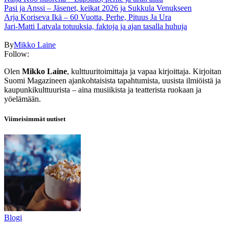
Pasi ja Anssi – Jäsenet, keikat 2026 ja Sukkula Venukseen
Arja Koriseva Ikä – 60 Vuotta, Perhe, Pituus Ja Ura
Jari-Matti Latvala totuuksia, faktoja ja ajan tasalla huhuja
By
Mikko Laine
Follow:
Olen
Mikko Laine
, kulttuuritoimittaja ja vapaa kirjoittaja. Kirjoitan
Suomi Magazineen ajankohtaisista tapahtumista, uusista ilmiöistä ja
kaupunkikulttuurista – aina musiikista ja teatterista ruokaan ja
yöelämään.
Viimeisimmät uutiset
Blogi