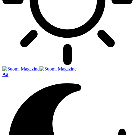
Font
Aa
Resizer