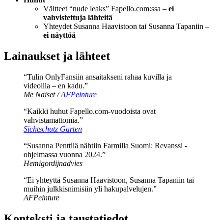
Väitteet “nude leaks” Fapello.com:ssa –
ei
vahvistettuja lähteitä
Yhteydet Susanna Haavistoon tai Susanna Tapaniin –
ei näyttöä
Lainaukset ja lähteet
“Tulin OnlyFansiin ansaitakseni rahaa kuvilla ja
videoilla – en kadu.”
Me Naiset /
AFPeinture
“Kaikki huhut Fapello.com-vuodoista ovat
vahvistamattomia.”
Sichtschutz Garten
“Susanna Penttilä nähtiin Farmilla Suomi: Revanssi -
ohjelmassa vuonna 2024.”
Hemigordijnadvies
“Ei yhteyttä Susanna Haavistoon, Susanna Tapaniin tai
muihin julkkisnimisiin yli hakupalvelujen.”
AFPeinture
Konteksti ja taustatiedot