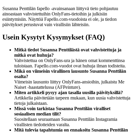
Susanna Penttilän fapello -avainsanaan liittyvä tieto pohjautuu
ainoastaan vahvistettuihin OnlyFans-tietoihin ja julkisiin
esiintymisiin. Näyttöä Fapello.com-vuodoista ei ole, ja tiedon
päivitykset perustuvat vain virallisiin lähteisiin.
Usein Kysytyt Kysymykset (FAQ)
Mitkä tiedot Susanna Penttilästä ovat vahvistettuja ja
mitkä ovat huhuja?
Vahvistettua on OnlyFans-ura ja hänen omat kommenttinsa
tuloistaan. Fapello.com-vuodot ovat huhuja ilman todisteita.
Mikä on viimeisin virallinen lausunto Susanna Penttilän
osalta?
Viimeisin lausunto liittyy OnlyFans-ansioihin, julkaistu Me
Naiset -haastattelussa (AFPeinture).
Miten artikkeli pysyy ajan tasalla uusilla päivityksillä?
Artikkelia päivitetään tarpeen mukaan, kun uusia vahvistettuja
tietoja julkaistaan.
Missä voin tarkistaa Susanna Penttilän viralliset
sosiaalisen median tilit?
Suositellaan seuraamaan Susanna Penttilän Instagramia
virallisten tiedotteiden varalta.
Mitä tulevia tapahtumia on ennakoitu Susanna Penttilän