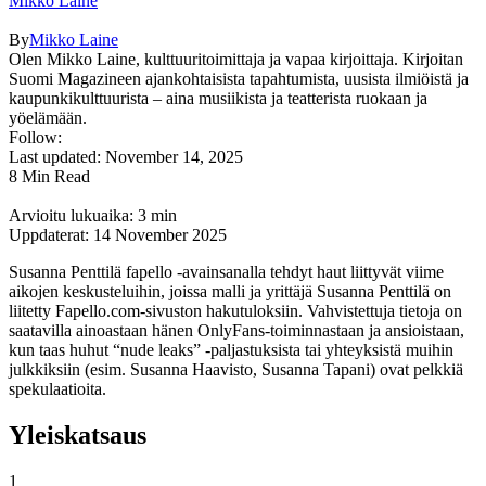
Mikko Laine
By
Mikko Laine
Olen Mikko Laine, kulttuuritoimittaja ja vapaa kirjoittaja. Kirjoitan
Suomi Magazineen ajankohtaisista tapahtumista, uusista ilmiöistä ja
kaupunkikulttuurista – aina musiikista ja teatterista ruokaan ja
yöelämään.
Follow:
Last updated: November 14, 2025
8 Min Read
Arvioitu lukuaika: 3 min
Uppdaterat: 14 November 2025
Susanna Penttilä fapello -avainsanalla tehdyt haut liittyvät viime
aikojen keskusteluihin, joissa malli ja yrittäjä Susanna Penttilä on
liitetty Fapello.com-sivuston hakutuloksiin. Vahvistettuja tietoja on
saatavilla ainoastaan hänen OnlyFans-toiminnastaan ja ansioistaan,
kun taas huhut “nude leaks” -paljastuksista tai yhteyksistä muihin
julkkiksiin (esim. Susanna Haavisto, Susanna Tapani) ovat pelkkiä
spekulaatioita.
Yleiskatsaus
1