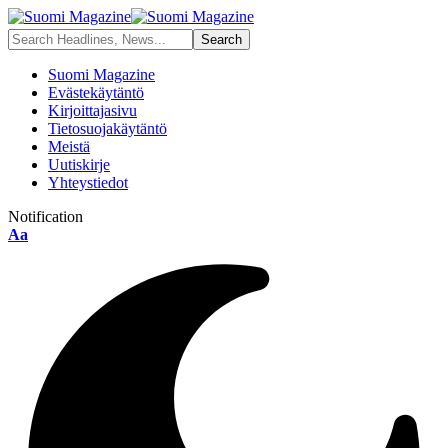
Suomi Magazine
Evästekäytäntö
Kirjoittajasivu
Tietosuojakäytäntö
Meistä
Uutiskirje
Yhteystiedot
Notification
Font
Aa
Resizer