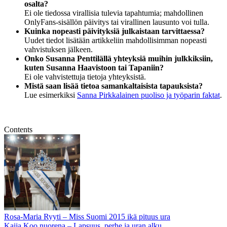
osalta?
Ei ole tiedossa virallisia tulevia tapahtumia; mahdollinen
OnlyFans-sisällön päivitys tai virallinen lausunto voi tulla.
Kuinka nopeasti päivityksiä julkaistaan tarvittaessa?
Uudet tiedot lisätään artikkeliin mahdollisimman nopeasti
vahvistuksen jälkeen.
Onko Susanna Penttilällä yhteyksiä muihin julkkiksiin,
kuten Susanna Haavistoon tai Tapaniin?
Ei ole vahvistettuja tietoja yhteyksistä.
Mistä saan lisää tietoa samankaltaisista tapauksista?
Lue esimerkiksi
Sanna Pirkkalainen puoliso ja työparin faktat
.
Contents
Rosa-Maria Ryyti – Miss Suomi 2015 ikä pituus ura
Kaija Koo nuorena – Lapsuus, perhe ja uran alku