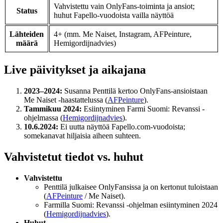
Vahvistettu vain OnlyFans-toiminta ja ansiot;
Status
huhut Fapello-vuodoista vailla näyttöä
Lähteiden
4+ (mm. Me Naiset, Instagram, AFPeinture,
määrä
Hemigordijnadvies)
Live päivitykset ja aikajana
2023–2024:
Susanna Penttilä kertoo OnlyFans-ansioistaan
Me Naiset -haastattelussa (
AFPeinture
).
Tammikuu 2024:
Esiintyminen Farmi Suomi: Revanssi -
ohjelmassa (
Hemigordijnadvies
).
10.6.2024:
Ei uutta näyttöä Fapello.com-vuodoista;
somekanavat hiljaisia aiheen suhteen.
Vahvistetut tiedot vs. huhut
Vahvistettu
Penttilä julkaisee OnlyFansissa ja on kertonut tuloistaan
(
AFPeinture
/ Me Naiset).
Farmilla Suomi: Revanssi -ohjelman esiintyminen 2024
(
Hemigordijnadvies
).
Huhut