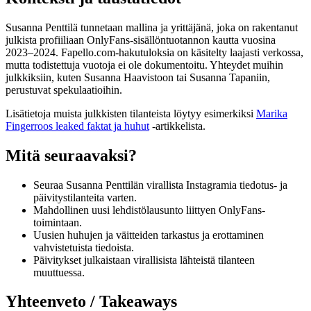
Susanna Penttilä tunnetaan mallina ja yrittäjänä, joka on rakentanut
julkista profiiliaan OnlyFans-sisällöntuotannon kautta vuosina
2023–2024. Fapello.com-hakutuloksia on käsitelty laajasti verkossa,
mutta todistettuja vuotoja ei ole dokumentoitu. Yhteydet muihin
julkkiksiin, kuten Susanna Haavistoon tai Susanna Tapaniin,
perustuvat spekulaatioihin.
Lisätietoja muista julkkisten tilanteista löytyy esimerkiksi
Marika
Fingerroos leaked faktat ja huhut
-artikkelista.
Mitä seuraavaksi?
Seuraa Susanna Penttilän virallista Instagramia tiedotus- ja
päivitystilanteita varten.
Mahdollinen uusi lehdistölausunto liittyen OnlyFans-
toimintaan.
Uusien huhujen ja väitteiden tarkastus ja erottaminen
vahvistetuista tiedoista.
Päivitykset julkaistaan virallisista lähteistä tilanteen
muuttuessa.
Yhteenveto / Takeaways