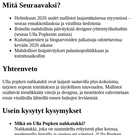
Mitä Seuraavaksi?
Helmikuun 2026 uudet mallistot laajamittaisessa myynnissä –
seuraa ennakkotilauksia ja virallista tiedotusta
Brändin mahdollisia päivityksiä designer-yhteistyöhuhuihin
(seuraa Ulla Popkenin uutisia)
Kuluttajatestien ja blogiarvioiden julkaisuja odotettavissa
kevään 2026 aikana
Mahdolliset lisäpäivitykset palautuspolitiikkaan ja
toimitusaikoihin
Yhteenveto
Ulla popken nahkatakit ovat laajasti saatavilla plus-kokoisina,
tarjoten nopean toimituksen ja täydellisen istuvuuden. Mallistot
sisältävät trendikkäitä värejä ja designia, ja tuotetiedot vahvistetaan
ensin virallisilla lähteillä ennen huhujen leviämistä.
Usein kysytyt kysymykset
Mikä on Ulla Popken nahkatakki?
Nahkatakki, joka on suunniteltu erityisesti plus koossa,
moderneilla linjoilla ja useissa eri väreissä. (Ulla Popken