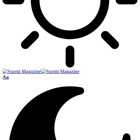
Font
Aa
Resizer