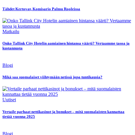
Tähdet Kertovat, Komisario Palmu Rooleissa
Matkailu
Onko Tallink City Hotelin aamiainen hintansa väärti? Vertaamme tasoa ja
kustannusta
Blogi
Mikä saa suomalaiset viihtymään netissä jopa tuntikausia?
Uutiset
Vertaile parhaat nettikasinot ja bonukset – mitä suomalaisten kannattaa
tietää vuonna 2025
Blogi