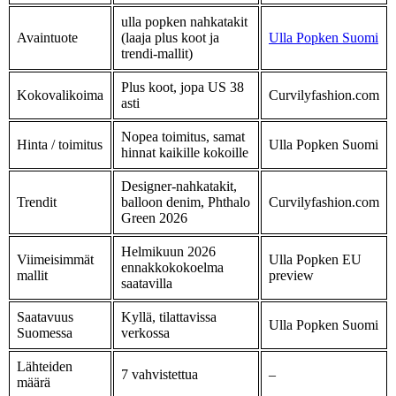
ulla popken nahkatakit
Avaintuote
(laaja plus koot ja
Ulla Popken Suomi
trendi-mallit)
Plus koot, jopa US 38
Kokovalikoima
Curvilyfashion.com
asti
Nopea toimitus, samat
Hinta / toimitus
Ulla Popken Suomi
hinnat kaikille kokoille
Designer-nahkatakit,
Trendit
balloon denim, Phthalo
Curvilyfashion.com
Green 2026
Helmikuun 2026
Viimeisimmät
Ulla Popken EU
ennakkokokoelma
mallit
preview
saatavilla
Saatavuus
Kyllä, tilattavissa
Ulla Popken Suomi
Suomessa
verkossa
Lähteiden
7 vahvistettua
–
määrä