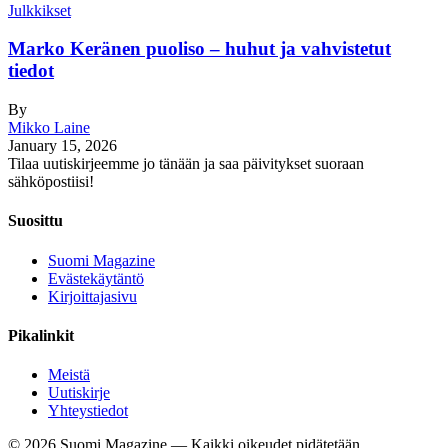
Julkkikset
Marko Keränen puoliso – huhut ja vahvistetut
tiedot
By
Mikko Laine
January 15, 2026
Tilaa uutiskirjeemme jo tänään ja saa päivitykset suoraan
sähköpostiisi!
Suosittu
Suomi Magazine
Evästekäytäntö
Kirjoittajasivu
Pikalinkit
Meistä
Uutiskirje
Yhteystiedot
©
2026
Suomi Magazine — Kaikki oikeudet pidätetään.