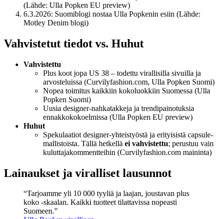
(Lähde: Ulla Popken EU preview)
6.3.2026
: Suomiblogi nostaa Ulla Popkenin esiin (Lähde:
Motley Denim blogi)
Vahvistetut tiedot vs. Huhut
Vahvistettu
Plus koot jopa US 38 – todettu virallisilla sivuilla ja
arvosteluissa (Curvilyfashion.com, Ulla Popken Suomi)
Nopea toimitus kaikkiin kokoluokkiin Suomessa (Ulla
Popken Suomi)
Uusia designer-nahkatakkeja ja trendipainotuksia
ennakkokokoelmissa (Ulla Popken EU preview)
Huhut
Spekulaatiot designer-yhteistyöstä ja erityisistä capsule-
mallistoista. Tällä hetkellä
ei vahvistettu
; perustuu vain
kuluttajakommentteihin (Curvilyfashion.com maininta)
Lainaukset ja viralliset lausunnot
“Tarjoamme yli 10 000 tyyliä ja laajan, joustavan plus
koko -skaalan. Kaikki tuotteet tilattavissa nopeasti
Suomeen.”