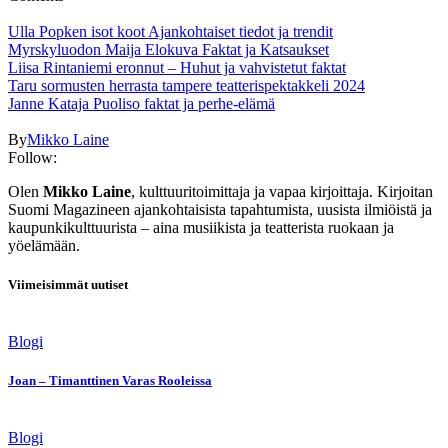
Ulla Popken isot koot Ajankohtaiset tiedot ja trendit
Myrskyluodon Maija Elokuva Faktat ja Katsaukset
Liisa Rintaniemi eronnut – Huhut ja vahvistetut faktat
Taru sormusten herrasta tampere teatterispektakkeli 2024
Janne Kataja Puoliso faktat ja perhe-elämä
By
Mikko Laine
Follow:
Olen
Mikko Laine
, kulttuuritoimittaja ja vapaa kirjoittaja. Kirjoitan
Suomi Magazineen ajankohtaisista tapahtumista, uusista ilmiöistä ja
kaupunkikulttuurista – aina musiikista ja teatterista ruokaan ja
yöelämään.
Viimeisimmät uutiset
Blogi
Joan – Timanttinen Varas Rooleissa
Blogi