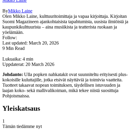
Mikko Laine
By
Mikko Laine
Olen Mikko Laine, kulttuuritoimittaja ja vapaa kirjoittaja. Kirjoitan
Suomi Magazineen ajankohtaisista tapahtumista, uusista ilmiöistä ja
kaupunkikulttuurista – aina musiikista ja teatterista ruokaan ja
yöelämään.
Follow:
Last updated: March 20, 2026
9 Min Read
Lukuaika: 4 min
Uppdaterat: 20 March 2026
Johdanto:
Ulla popken nahkatakit ovat suunniteltu erityisesti plus-
kokoisille kuluttajille, jotka etsivät näyttäviä ja toimivia vaatteita.
Tuotteet takaavat nopean toimituksen, täydellisen istuvuuden ja
laajan koko- sekä mallivalikoiman, mikä tekee niistä suosittuja
Pohjoismaissa.
Yleiskatsaus
1
Tämän tiedämme nyt