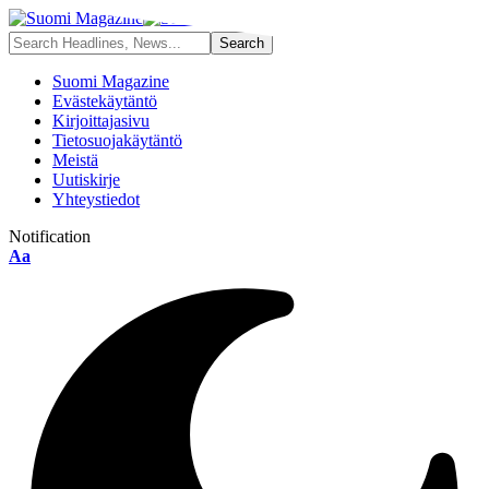
Suomi Magazine
Evästekäytäntö
Kirjoittajasivu
Tietosuojakäytäntö
Meistä
Uutiskirje
Yhteystiedot
Notification
Font
Aa
Resizer