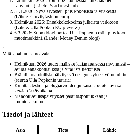
Tammikuu 2026
: YouTube-haul testaa nahkatakkien
istuvuutta (Lähde: YouTube-haul)
31.1.2026
: Syvä arvostelu plus-kokoisista talvitakeista
(Lähde: Curvilyfashion.com)
Helmikuu 2026
: Ennakkokokoelma julkaistu verkkoon
(Lähde: Ulla Popken EU preview)
6.3.2026
: Suomiblogi nostaa Ulla Popkenin esiin plus koon
muotimerkkinä (Lähde: Motley Denim blogi)
4
Mitä tapahtuu seuraavaksi
Helmikuun 2026 uudet mallistot laajamittaisessa myynnissä –
seuraa ennakkotilauksia ja virallista tiedotusta
Brändin mahdollisia päivityksiä designer-yhteistyöhuhuihin
(seuraa Ulla Popkenin uutisia)
Kuluttajatestien ja blogiarvioiden julkaisuja odotettavissa
kevään 2026 aikana
Mahdolliset lisäpäivitykset palautuspolitiikkaan ja
toimitusaikoihin
Tiedot ja lähteet
Asia
Tieto
Lähde