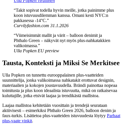
Ulla Popken virallinen
“Takit sopivat todella hyvin meille, jotka painimme plus
koon istuvuusdilemman kanssa. Omani kesti NYC:n
pakkasessa -14°C.”
Curvilyfashion.com 31.1.2026
“Viimeisimmät mallit ja värit – balloon denimit ja
Phthalo Green – näkyvät nyt myös plus-nahkatakkien
valikoimassa.”
Ulla Popken EU preview
Tausta, Konteksti ja Miksi Se Merkitsee
Ulla Popken on tunnettu eurooppalainen plus-vaatteiden
suunnittelija, jonka valikoimassa nahkatakit erottuvat designin,
materiaalien ja kokojen joustavuudella. Brändi painottaa nopeaa
toimitusta ja plus koon ideaalista istuvuutta, mikä on ratkaisevaa
kuluttajille, jotka etsivät laajaa ja trendikästä mallistoa.
Laajaa mallistoa kehitetään vuosittain ja trendejä seurataan
aktiivisesti – esimerkiksi Phthalo Green 2026, balloon denim ja
faux-turkis. Lisätietoa plus-vaatteiden istuvuudesta löytyy
Parhaat
plus-vaate vinkit
.