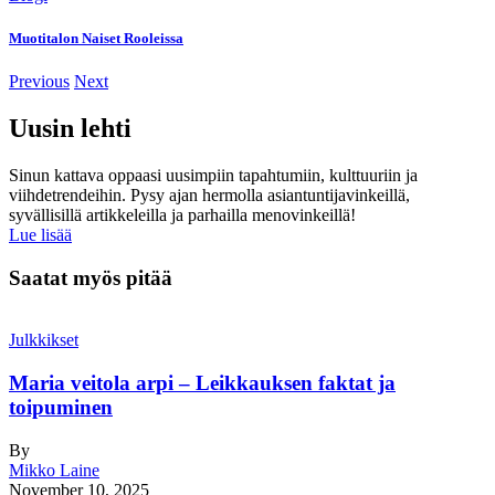
Muotitalon Naiset Rooleissa
Previous
Next
Uusin lehti
Sinun kattava oppaasi uusimpiin tapahtumiin, kulttuuriin ja
viihdetrendeihin. Pysy ajan hermolla asiantuntijavinkeillä,
syvällisillä artikkeleilla ja parhailla menovinkeillä!
Lue lisää
Saatat myös pitää
Julkkikset
Maria veitola arpi – Leikkauksen faktat ja
toipuminen
By
Mikko Laine
November 10, 2025