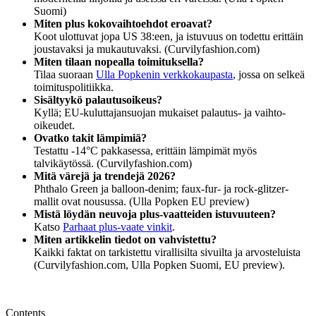
Suomi)
Miten plus kokovaihtoehdot eroavat?
Koot ulottuvat jopa US 38:een, ja istuvuus on todettu erittäin
joustavaksi ja mukautuvaksi. (Curvilyfashion.com)
Miten tilaan nopealla toimituksella?
Tilaa suoraan
Ulla Popkenin verkkokaupasta
, jossa on selkeä
toimituspolitiikka.
Sisältyykö palautusoikeus?
Kyllä; EU-kuluttajansuojan mukaiset palautus- ja vaihto-
oikeudet.
Ovatko takit lämpimiä?
Testattu -14°C pakkasessa, erittäin lämpimät myös
talvikäytössä. (Curvilyfashion.com)
Mitä värejä ja trendejä 2026?
Phthalo Green ja balloon-denim; faux-fur- ja rock-glitzer-
mallit ovat nousussa. (Ulla Popken EU preview)
Mistä löydän neuvoja plus-vaatteiden istuvuuteen?
Katso
Parhaat plus-vaate vinkit
.
Miten artikkelin tiedot on vahvistettu?
Kaikki faktat on tarkistettu virallisilta sivuilta ja arvosteluista
(Curvilyfashion.com, Ulla Popken Suomi, EU preview).
Contents