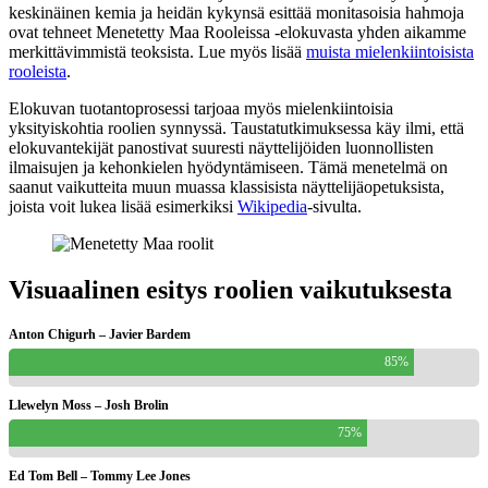
keskinäinen kemia ja heidän kykynsä esittää monitasoisia hahmoja
ovat tehneet Menetetty Maa Rooleissa -elokuvasta yhden aikamme
merkittävimmistä teoksista. Lue myös lisää
muista mielenkiintoisista
rooleista
.
Elokuvan tuotantoprosessi tarjoaa myös mielenkiintoisia
yksityiskohtia roolien synnyssä. Taustatutkimuksessa käy ilmi, että
elokuvantekijät panostivat suuresti näyttelijöiden luonnollisten
ilmaisujen ja kehonkielen hyödyntämiseen. Tämä menetelmä on
saanut vaikutteita muun muassa klassisista näyttelijäopetuksista,
joista voit lukea lisää esimerkiksi
Wikipedia
-sivulta.
Visuaalinen esitys roolien vaikutuksesta
Anton Chigurh – Javier Bardem
85%
Llewelyn Moss – Josh Brolin
75%
Ed Tom Bell – Tommy Lee Jones