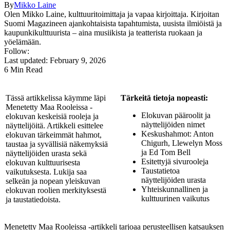
By
Mikko Laine
Olen Mikko Laine, kulttuuritoimittaja ja vapaa kirjoittaja. Kirjoitan
Suomi Magazineen ajankohtaisista tapahtumista, uusista ilmiöistä ja
kaupunkikulttuurista – aina musiikista ja teatterista ruokaan ja
yöelämään.
Follow:
Last updated: February 9, 2026
6 Min Read
Tässä artikkelissa käymme läpi
Tärkeitä tietoja nopeasti:
Menetetty Maa Rooleissa -
Elokuvan pääroolit ja
elokuvan keskeisiä rooleja ja
näyttelijöiden nimet
näyttelijöitä. Artikkeli esittelee
Keskushahmot: Anton
elokuvan tärkeimmät hahmot,
Chigurh, Llewelyn Moss
taustaa ja syvällisiä näkemyksiä
ja Ed Tom Bell
näyttelijöiden urasta sekä
Esitettyjä sivurooleja
elokuvan kulttuurisesta
Taustatietoa
vaikutuksesta. Lukija saa
näyttelijöiden urasta
selkeän ja nopean yleiskuvan
Yhteiskunnallinen ja
elokuvan roolien merkityksestä
kulttuurinen vaikutus
ja taustatiedoista.
Menetetty Maa Rooleissa -artikkeli tarjoaa perusteellisen katsauksen