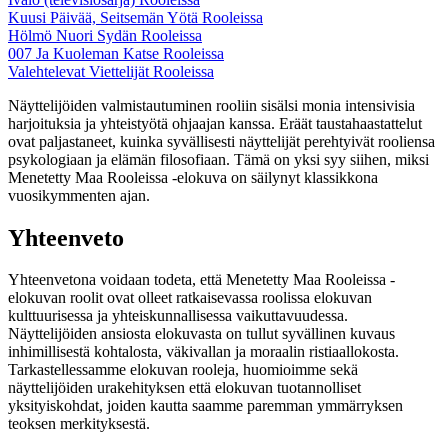
Kuusi Päivää, Seitsemän Yötä Rooleissa
Hölmö Nuori Sydän Rooleissa
007 Ja Kuoleman Katse Rooleissa
Valehtelevat Viettelijät Rooleissa
Näyttelijöiden valmistautuminen rooliin sisälsi monia intensivisia
harjoituksia ja yhteistyötä ohjaajan kanssa. Eräät taustahaastattelut
ovat paljastaneet, kuinka syvällisesti näyttelijät perehtyivät rooliensa
psykologiaan ja elämän filosofiaan. Tämä on yksi syy siihen, miksi
Menetetty Maa Rooleissa -elokuva on säilynyt klassikkona
vuosikymmenten ajan.
Yhteenveto
Yhteenvetona voidaan todeta, että Menetetty Maa Rooleissa -
elokuvan roolit ovat olleet ratkaisevassa roolissa elokuvan
kulttuurisessa ja yhteiskunnallisessa vaikuttavuudessa.
Näyttelijöiden ansiosta elokuvasta on tullut syvällinen kuvaus
inhimillisestä kohtalosta, väkivallan ja moraalin ristiaallokosta.
Tarkastellessamme elokuvan rooleja, huomioimme sekä
näyttelijöiden urakehityksen että elokuvan tuotannolliset
yksityiskohdat, joiden kautta saamme paremman ymmärryksen
teoksen merkityksestä.