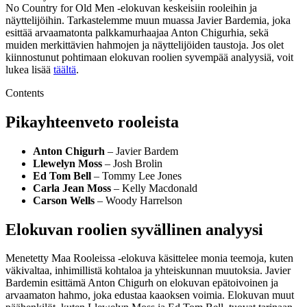
No Country for Old Men -elokuvan keskeisiin rooleihin ja
näyttelijöihin. Tarkastelemme muun muassa Javier Bardemia, joka
esittää arvaamatonta palkkamurhaajaa Anton Chigurhia, sekä
muiden merkittävien hahmojen ja näyttelijöiden taustoja. Jos olet
kiinnostunut pohtimaan elokuvan roolien syvempää analyysiä, voit
lukea lisää
täältä
.
Contents
Pikayhteenveto rooleista
Anton Chigurh
– Javier Bardem
Llewelyn Moss
– Josh Brolin
Ed Tom Bell
– Tommy Lee Jones
Carla Jean Moss
– Kelly Macdonald
Carson Wells
– Woody Harrelson
Elokuvan roolien syvällinen analyysi
Menetetty Maa Rooleissa -elokuva käsittelee monia teemoja, kuten
väkivaltaa, inhimillistä kohtaloa ja yhteiskunnan muutoksia. Javier
Bardemin esittämä Anton Chigurh on elokuvan epätoivoinen ja
arvaamaton hahmo, joka edustaa kaaoksen voimia. Elokuvan muut