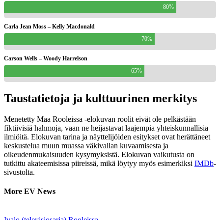
80%
Carla Jean Moss – Kelly Macdonald
70%
Carson Wells – Woody Harrelson
65%
Taustatietoja ja kulttuurinen merkitys
Menetetty Maa Rooleissa -elokuvan roolit eivät ole pelkästään
fiktiivisiä hahmoja, vaan ne heijastavat laajempia yhteiskunnallisia
ilmiöitä. Elokuvan tarina ja näyttelijöiden esitykset ovat herättäneet
keskustelua muun muassa väkivallan kuvaamisesta ja
oikeudenmukaisuuden kysymyksistä. Elokuvan vaikutusta on
tutkittu akateemisissa piireissä, mikä löytyy myös esimerkiksi
IMDb
-
sivustolta.
More EV News
Ivalo (televisiosarja) Rooleissa