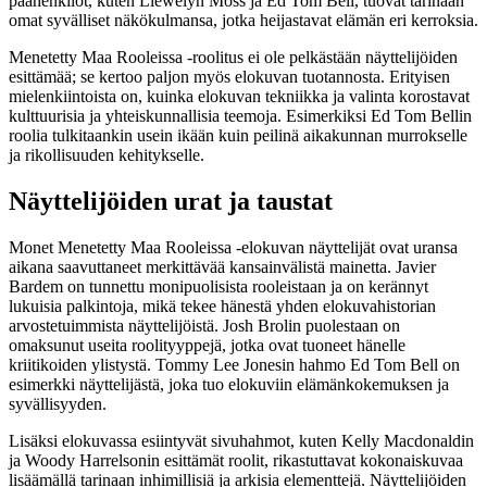
päähenkilöt, kuten Llewelyn Moss ja Ed Tom Bell, tuovat tarinaan
omat syvälliset näkökulmansa, jotka heijastavat elämän eri kerroksia.
Menetetty Maa Rooleissa -roolitus ei ole pelkästään näyttelijöiden
esittämää; se kertoo paljon myös elokuvan tuotannosta. Erityisen
mielenkiintoista on, kuinka elokuvan tekniikka ja valinta korostavat
kulttuurisia ja yhteiskunnallisia teemoja. Esimerkiksi Ed Tom Bellin
roolia tulkitaankin usein ikään kuin peilinä aikakunnan murrokselle
ja rikollisuuden kehitykselle.
Näyttelijöiden urat ja taustat
Monet Menetetty Maa Rooleissa -elokuvan näyttelijät ovat uransa
aikana saavuttaneet merkittävää kansainvälistä mainetta. Javier
Bardem on tunnettu monipuolisista rooleistaan ja on kerännyt
lukuisia palkintoja, mikä tekee hänestä yhden elokuvahistorian
arvostetuimmista näyttelijöistä. Josh Brolin puolestaan on
omaksunut useita roolityyppejä, jotka ovat tuoneet hänelle
kriitikoiden ylistystä. Tommy Lee Jonesin hahmo Ed Tom Bell on
esimerkki näyttelijästä, joka tuo elokuviin elämänkokemuksen ja
syvällisyyden.
Lisäksi elokuvassa esiintyvät sivuhahmot, kuten Kelly Macdonaldin
ja Woody Harrelsonin esittämät roolit, rikastuttavat kokonaiskuvaa
lisäämällä tarinaan inhimillisiä ja arkisia elementtejä. Näyttelijöiden