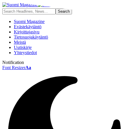
Suomi Magazine
Evästekäytäntö
Kirjoittajasivu
Tietosuojakäytäntö
Meistä
Uutiskirje
Yhteystiedot
Notification
Font Resizer
Aa