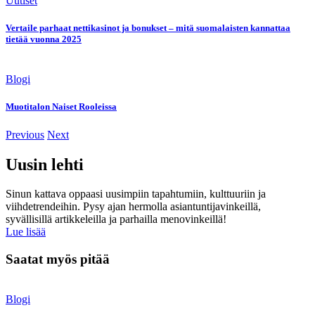
Uutiset
Vertaile parhaat nettikasinot ja bonukset – mitä suomalaisten kannattaa
tietää vuonna 2025
Blogi
Muotitalon Naiset Rooleissa
Previous
Next
Uusin lehti
Sinun kattava oppaasi uusimpiin tapahtumiin, kulttuuriin ja
viihdetrendeihin. Pysy ajan hermolla asiantuntijavinkeillä,
syvällisillä artikkeleilla ja parhailla menovinkeillä!
Lue lisää
Saatat myös pitää
Blogi