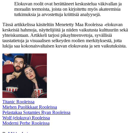
Elokuvan roolit ovat herättäneet keskustelua väkivallan ja
moraalin teemoista, joista on kirjoitettu myös akateemisia
tutkimuksia ja arvostettuja kriittisiä analyysejä.
Tässä artikkelissa käsiteltiin Menetetty Maa Rooleissa -elokuvan
keskeisiä hahmoja, näyttelijöitä ja niiden vaikutusta kulttuuriin sekä
yhteiskuntaan. Artikkeli tarjosi pikayhteenvetoja, syvällisiä
taustatietoja ja visuaalisen selkeyden roolien merkityksestä, jotta
lukija saa kokonaisvaltaisen kuvan elokuvasta ja sen vaikutuksista.
Titanic Rooleissa
Miehen Puolikkaat Rooleissa
Pelastakaa Sotamies Ryan Rooleissa
Wolf (elokuva) Rooleissa
Moderni Perhe Rooleissa