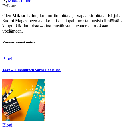
By
Mikko Laine
Follow:
Olen
Mikko Laine
, kulttuuritoimittaja ja vapaa kirjoittaja. Kirjoitan
Suomi Magazineen ajankohtaisista tapahtumista, uusista ilmiöistä ja
kaupunkikulttuurista – aina musiikista ja teatterista ruokaan ja
yöelämään.
Viimeisimmät uutiset
Blogi
Joan – Timanttinen Varas Rooleissa
Blogi