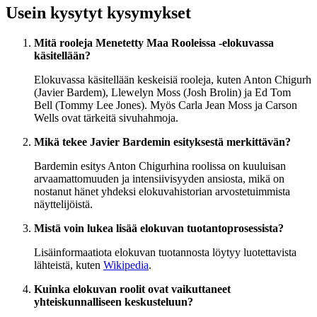
Usein kysytyt kysymykset
Mitä rooleja Menetetty Maa Rooleissa -elokuvassa
käsitellään?
Elokuvassa käsitellään keskeisiä rooleja, kuten Anton Chigurh
(Javier Bardem), Llewelyn Moss (Josh Brolin) ja Ed Tom
Bell (Tommy Lee Jones). Myös Carla Jean Moss ja Carson
Wells ovat tärkeitä sivuhahmoja.
Mikä tekee Javier Bardemin esityksestä merkittävän?
Bardemin esitys Anton Chigurhina roolissa on kuuluisan
arvaamattomuuden ja intensiivisyyden ansiosta, mikä on
nostanut hänet yhdeksi elokuvahistorian arvostetuimmista
näyttelijöistä.
Mistä voin lukea lisää elokuvan tuotantoprosessista?
Lisäinformaatiota elokuvan tuotannosta löytyy luotettavista
lähteistä, kuten
Wikipedia
.
Kuinka elokuvan roolit ovat vaikuttaneet
yhteiskunnalliseen keskusteluun?