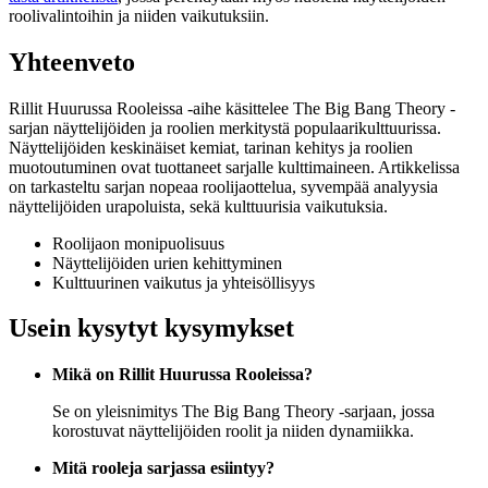
roolivalintoihin ja niiden vaikutuksiin.
Yhteenveto
Rillit Huurussa Rooleissa -aihe käsittelee The Big Bang Theory -
sarjan näyttelijöiden ja roolien merkitystä populaarikulttuurissa.
Näyttelijöiden keskinäiset kemiat, tarinan kehitys ja roolien
muotoutuminen ovat tuottaneet sarjalle kulttimaineen. Artikkelissa
on tarkasteltu sarjan nopeaa roolijaottelua, syvempää analyysia
näyttelijöiden urapoluista, sekä kulttuurisia vaikutuksia.
Roolijaon monipuolisuus
Näyttelijöiden urien kehittyminen
Kulttuurinen vaikutus ja yhteisöllisyys
Usein kysytyt kysymykset
Mikä on Rillit Huurussa Rooleissa?
Se on yleisnimitys The Big Bang Theory -sarjaan, jossa
korostuvat näyttelijöiden roolit ja niiden dynamiikka.
Mitä rooleja sarjassa esiintyy?