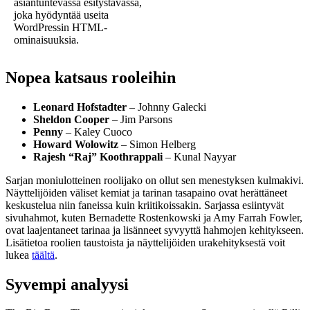
asiantuntevassa esitystavassa,
joka hyödyntää useita
WordPressin HTML-
ominaisuuksia.
Nopea katsaus rooleihin
Leonard Hofstadter
– Johnny Galecki
Sheldon Cooper
– Jim Parsons
Penny
– Kaley Cuoco
Howard Wolowitz
– Simon Helberg
Rajesh “Raj” Koothrappali
– Kunal Nayyar
Sarjan moniulotteinen roolijako on ollut sen menestyksen kulmakivi.
Näyttelijöiden väliset kemiat ja tarinan tasapaino ovat herättäneet
keskustelua niin faneissa kuin kriitikoissakin. Sarjassa esiintyvät
sivuhahmot, kuten Bernadette Rostenkowski ja Amy Farrah Fowler,
ovat laajentaneet tarinaa ja lisänneet syvyyttä hahmojen kehitykseen.
Lisätietoa roolien taustoista ja näyttelijöiden urakehityksestä voit
lukea
täältä
.
Syvempi analyysi