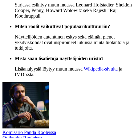
Sarjassa esiintyy muun muassa Leonard Hofstadter, Sheldon
Cooper, Penny, Howard Wolowitz sekä Rajesh “Raj”
Koothrappali.
Miten roolit vaikuttivat populaarikulttuuriin?
Näyttelijöiden autenttinen esitys sekä elämän pienet
yksityiskohdat ovat inspiroineet lukuisia muita tuotantoja ja
tutkijoita.
Mistä saan lisätietoja näyttelijöiden urista?
Lisäanalyysiä löytyy muun muassa
Wikipedia-sivulta
ja
IMDb:stä.
Komisario Panda Rooleissa
Outlander Rooleissa