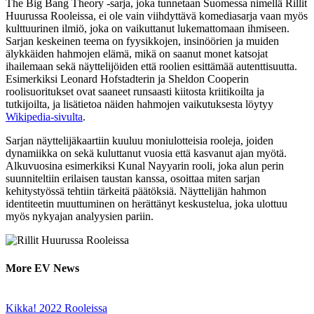
The Big Bang Theory -sarja, joka tunnetaan Suomessa nimellä Rillit
Huurussa Rooleissa, ei ole vain viihdyttävä komediasarja vaan myös
kulttuurinen ilmiö, joka on vaikuttanut lukemattomaan ihmiseen.
Sarjan keskeinen teema on fyysikkojen, insinöörien ja muiden
älykkäiden hahmojen elämä, mikä on saanut monet katsojat
ihailemaan sekä näyttelijöiden että roolien esittämää autenttisuutta.
Esimerkiksi Leonard Hofstadterin ja Sheldon Cooperin
roolisuoritukset ovat saaneet runsaasti kiitosta kriitikoilta ja
tutkijoilta, ja lisätietoa näiden hahmojen vaikutuksesta löytyy
Wikipedia-sivulta
.
Sarjan näyttelijäkaartiin kuuluu moniulotteisia rooleja, joiden
dynamiikka on sekä kuluttanut vuosia että kasvanut ajan myötä.
Alkuvuosina esimerkiksi Kunal Nayyarin rooli, joka alun perin
suunniteltiin erilaisen taustan kanssa, osoittaa miten sarjan
kehitystyössä tehtiin tärkeitä päätöksiä. Näyttelijän hahmon
identiteetin muuttuminen on herättänyt keskustelua, joka ulottuu
myös nykyajan analyysien pariin.
More EV News
Kikka! 2022 Rooleissa