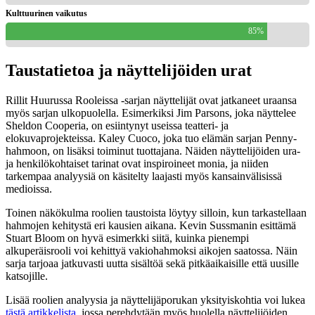
Kulttuurinen vaikutus
85%
Taustatietoa ja näyttelijöiden urat
Rillit Huurussa Rooleissa -sarjan näyttelijät ovat jatkaneet uraansa
myös sarjan ulkopuolella. Esimerkiksi Jim Parsons, joka näyttelee
Sheldon Cooperia, on esiintynyt useissa teatteri- ja
elokuvaprojekteissa. Kaley Cuoco, joka tuo elämän sarjan Penny-
hahmoon, on lisäksi toiminut tuottajana. Näiden näyttelijöiden ura-
ja henkilökohtaiset tarinat ovat inspiroineet monia, ja niiden
tarkempaa analyysiä on käsitelty laajasti myös kansainvälisissä
medioissa.
Toinen näkökulma roolien taustoista löytyy silloin, kun tarkastellaan
hahmojen kehitystä eri kausien aikana. Kevin Sussmanin esittämä
Stuart Bloom on hyvä esimerkki siitä, kuinka pienempi
alkuperäisrooli voi kehittyä vakiohahmoksi aikojen saatossa. Näin
sarja tarjoaa jatkuvasti uutta sisältöä sekä pitkäaikaisille että uusille
katsojille.
Lisää roolien analyysia ja näyttelijäporukan yksityiskohtia voi lukea
tästä artikkelista
, jossa perehdytään myös huolella näyttelijöiden