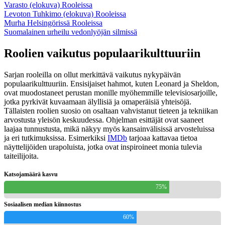
Varasto (elokuva) Rooleissa
Levoton Tuhkimo (elokuva) Rooleissa
Murha Helsingörissä Rooleissa
Suomalainen urheilu vedonlyöjän silmissä
Roolien vaikutus populaarikulttuuriin
Sarjan rooleilla on ollut merkittävä vaikutus nykypäivän
populaarikulttuuriin. Ensisijaiset hahmot, kuten Leonard ja Sheldon,
ovat muodostaneet perustan monille myöhemmille televisiosarjoille,
jotka pyrkivät kuvaamaan älyllisiä ja omaperäisiä yhteisöjä.
Tällaisten roolien suosio on osaltaan vahvistanut tieteen ja tekniikan
arvostusta yleisön keskuudessa. Ohjelman esittäjät ovat saaneet
laajaa tunnustusta, mikä näkyy myös kansainvälisissä arvosteluissa
ja eri tutkimuksissa. Esimerkiksi
IMDb
tarjoaa kattavaa tietoa
näyttelijöiden urapoluista, jotka ovat inspiroineet monia tulevia
taiteilijoita.
Katsojamäärä kasvu
75%
Sosiaalisen median kiinnostus
60%