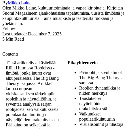
By
Mikko Laine
Olen Mikko Laine, kulttuuritoimittaja ja vapaa kirjoittaja. Kirjoitan
Suomi Magazineen ajankohtaisista tapahtumista, uusista ilmiöistä ja
kaupunkikulttuurista – aina musiikista ja teatterista ruokaan ja
yöelämään.
Follow:
Last updated: December 7, 2025
5 Min Read
Contents
Tässä artikkelissa käsitellään
Pikayhteenveto
Rillit Huurussa Rooleissa -
Pääroolit ja sivuhahmot
ilmiötä, jonka juuret ovat
The Big Bang Theory -
alkuperäisessä The Big Bang
sarjassa
Theory -sarjassa. Artikkeli
Roolien dynamiikka ja
tarjoaa nopean
niiden merkitys
yleiskatsauksen tärkeimpiin
Taustatietoa
rooleihin ja näyttelijöihin, ja
näyttelijöiden
syventää analyysiä sarjan
urakehityksestä
roolijaosta, sen vaikutuksesta
Vaikutukset
populaarikulttuuriin ja
populaarikulttuuriin
näyttelijöiden urakehitykseen.
Visualisoinnit ja tilastoja
Pääpaino on selkeässä ja