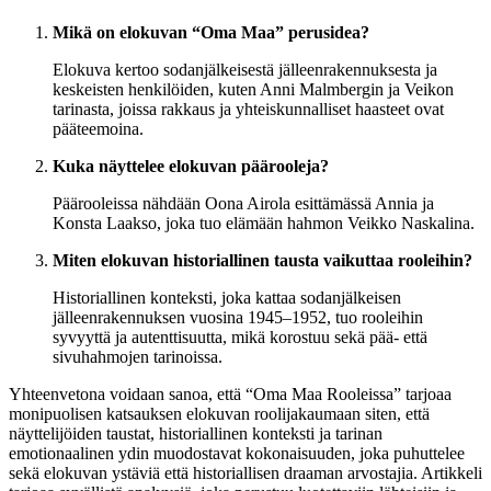
Mikä on elokuvan “Oma Maa” perusidea?
Elokuva kertoo sodanjälkeisestä jälleenrakennuksesta ja
keskeisten henkilöiden, kuten Anni Malmbergin ja Veikon
tarinasta, joissa rakkaus ja yhteiskunnalliset haasteet ovat
pääteemoina.
Kuka näyttelee elokuvan päärooleja?
Päärooleissa nähdään Oona Airola esittämässä Annia ja
Konsta Laakso, joka tuo elämään hahmon Veikko Naskalina.
Miten elokuvan historiallinen tausta vaikuttaa rooleihin?
Historiallinen konteksti, joka kattaa sodanjälkeisen
jälleenrakennuksen vuosina 1945–1952, tuo rooleihin
syvyyttä ja autenttisuutta, mikä korostuu sekä pää- että
sivuhahmojen tarinoissa.
Yhteenvetona voidaan sanoa, että “Oma Maa Rooleissa” tarjoaa
monipuolisen katsauksen elokuvan roolijakaumaan siten, että
näyttelijöiden taustat, historiallinen konteksti ja tarinan
emotionaalinen ydin muodostavat kokonaisuuden, joka puhuttelee
sekä elokuvan ystäviä että historiallisen draaman arvostajia. Artikkeli