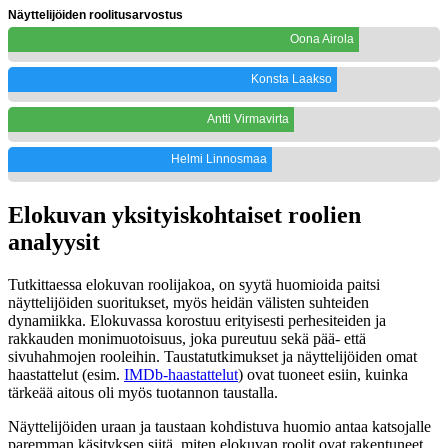
Näyttelijöiden roolitusarvostus
Oona Airola
Konsta Laakso
Antti Virmavirta
Helmi Linnosmaa
Elokuvan yksityiskohtaiset roolien
analyysit
Tutkittaessa elokuvan roolijakoa, on syytä huomioida paitsi
näyttelijöiden suoritukset, myös heidän välisten suhteiden
dynamiikka. Elokuvassa korostuu erityisesti perhesiteiden ja
rakkauden monimuotoisuus, joka pureutuu sekä pää- että
sivuhahmojen rooleihin. Taustatutkimukset ja näyttelijöiden omat
haastattelut (esim.
IMDb-haastattelut
) ovat tuoneet esiin, kuinka
tärkeää aitous oli myös tuotannon taustalla.
Näyttelijöiden uraan ja taustaan kohdistuva huomio antaa katsojalle
paremman käsityksen siitä, miten elokuvan roolit ovat rakentuneet.