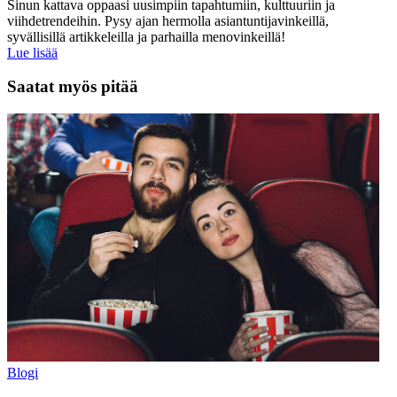
Sinun kattava oppaasi uusimpiin tapahtumiin, kulttuuriin ja
viihdetrendeihin. Pysy ajan hermolla asiantuntijavinkeillä,
syvällisillä artikkeleilla ja parhailla menovinkeillä!
Lue lisää
Saatat myös pitää
Blogi