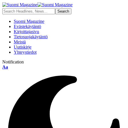
Suomi Magazine
Evästekäytäntö
Kirjoittajasivu
Tietosuojakäytäntö
Meistä
Uutiskirje
Yhteystiedot
Notification
Font
Aa
Resizer