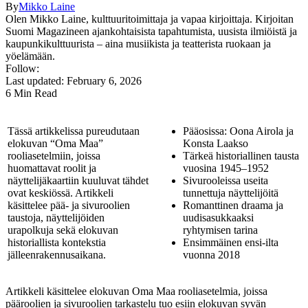
By
Mikko Laine
Olen Mikko Laine, kulttuuritoimittaja ja vapaa kirjoittaja. Kirjoitan
Suomi Magazineen ajankohtaisista tapahtumista, uusista ilmiöistä ja
kaupunkikulttuurista – aina musiikista ja teatterista ruokaan ja
yöelämään.
Follow:
Last updated: February 6, 2026
6 Min Read
Tässä artikkelissa pureudutaan
Pääosissa: Oona Airola ja
elokuvan “Oma Maa”
Konsta Laakso
rooliasetelmiin, joissa
Tärkeä historiallinen tausta
huomattavat roolit ja
vuosina 1945–1952
näyttelijäkaartiin kuuluvat tähdet
Sivurooleissa useita
ovat keskiössä. Artikkeli
tunnettuja näyttelijöitä
käsittelee pää- ja sivuroolien
Romanttinen draama ja
taustoja, näyttelijöiden
uudisasukkaaksi
urapolkuja sekä elokuvan
ryhtymisen tarina
historiallista kontekstia
Ensimmäinen ensi-ilta
jälleenrakennusaikana.
vuonna 2018
Artikkeli käsittelee elokuvan Oma Maa rooliasetelmia, joissa
pääroolien ja sivuroolien tarkastelu tuo esiin elokuvan syvän