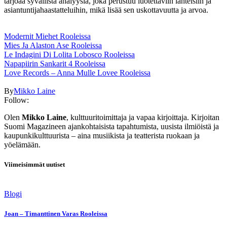
tarjoaa syvällistä analyysiä, joka perustuu luotettaviin lähteisiin ja
asiantuntijahaastatteluihin, mikä lisää sen uskottavuutta ja arvoa.
Modernit Miehet Rooleissa
Mies Ja Alaston Ase Rooleissa
Le Indagini Di Lolita Lobosco Rooleissa
Napapiirin Sankarit 4 Rooleissa
Love Records – Anna Mulle Lovee Rooleissa
By
Mikko Laine
Follow:
Olen
Mikko Laine
, kulttuuritoimittaja ja vapaa kirjoittaja. Kirjoitan
Suomi Magazineen ajankohtaisista tapahtumista, uusista ilmiöistä ja
kaupunkikulttuurista – aina musiikista ja teatterista ruokaan ja
yöelämään.
Viimeisimmät uutiset
Blogi
Joan – Timanttinen Varas Rooleissa