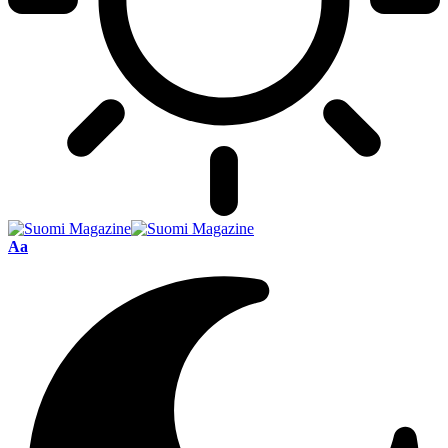
Font
Aa
Resizer