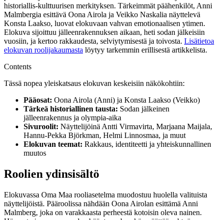
historiallis-kulttuurisen merkityksen. Tärkeimmät päähenkilöt, Anni
Malmbergia esittävä Oona Airola ja Veikko Naskalia näyttelevä
Konsta Laakso, luovat elokuvaan vahvan emotionaalisen ytimen.
Elokuva sijoittuu jälleenrakennuksen aikaan, heti sodan jälkeisiin
vuosiin, ja kertoo rakkaudesta, selviytymisestä ja toivosta.
Lisätietoa
elokuvan roolijakaumasta
löytyy tarkemmin erillisestä artikkelista.
Contents
Tässä nopea yleiskatsaus elokuvan keskeisiin näkökohtiin:
Pääosat:
Oona Airola (Anni) ja Konsta Laakso (Veikko)
Tärkeä historiallinen tausta:
Sodan jälkeinen
jälleenrakennus ja olympia-aika
Sivuroolit:
Näyttelijöinä Antti Virmavirta, Marjaana Maijala,
Hannu-Pekka Björkman, Helmi Linnosmaa, ja muut
Elokuvan teemat:
Rakkaus, identiteetti ja yhteiskunnallinen
muutos
Roolien ydinsisältö
Elokuvassa Oma Maa rooliasetelma muodostuu huolella valituista
näyttelijöistä. Pääroolissa nähdään Oona Airolan esittämä Anni
Malmberg, joka on varakkaasta perheestä kotoisin oleva nainen.