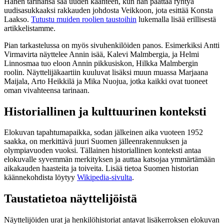
Hänen tarinansa saa uuden käänteen, kun hän päättää ryhtyä
uudisasukkaaksi rakkauden johdosta Veikkoon, jota esittää Konsta
Laakso.
Tutustu muiden roolien taustoihin
lukemalla lisää erillisestä
artikkelistamme.
Pian tarkastelussa on myös sivuhenkilöiden panos. Esimerkiksi Antti
Virmavirta näyttelee Annin isää, Kalevi Malmbergia, ja Helmi
Linnosmaa tuo eloon Annin pikkusiskon, Hilkka Malmbergin
roolin. Näyttelijäkaartiin kuuluvat lisäksi muun muassa Marjaana
Maijala, Arto Heikkilä ja Mika Nuojua, jotka kaikki ovat tuoneet
oman vivahteensa tarinaan.
Historiallinen ja kulttuurinen konteksti
Elokuvan tapahtumapaikka, sodan jälkeinen aika vuoteen 1952
saakka, on merkittävä juuri Suomen jälleenrakennuksen ja
olympiavuoden vuoksi. Tällainen historiallinen konteksti antaa
elokuvalle syvemmän merkityksen ja auttaa katsojaa ymmärtämään
aikakauden haasteita ja toiveita. Lisää tietoa Suomen historian
käännekohdista löytyy
Wikipedia-sivulta
.
Taustatietoa näyttelijöistä
Näyttelijöiden urat ja henkilöhistoriat antavat lisäkerroksen elokuvan