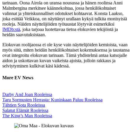
tarinaan. Oona Airola on uransa nousussa ja hänen roolinsa Anni
Malmbergina merkitsee käännekohtaa, jossa henkilökohtaiset
valinnat ja yhteiskunnalliset odotukset kohtaavat. Konsta Laakso,
joka esittää Veikkoa, on näyttänyt urallaan kykyä tulkita monisyisiä
rooleja. Näiden näyttelijöiden työtaustat löytyvät esimerkiksi
IMDb:stä
, joka tarjoaa luotettavaa tietoa elokuvien tekijöistä ja
heidän saavutuksistaan.
Elokuvan roolijaossa ei ole kyse vain näyttelijöiden kemioista, vaan
myös siitä, miten heidän henkilökohtaiset kokemuksensa ja taustansa
ovat integroitu elokuvan tarinaan. Tämä yhdistelmä antaa katsojalle
aidon ja uskottavan kuvan vaikeista ajoista, jolloin rakkaus ja
selviytyminen kulkivat käsi kädessä.
More EV News
Darby And Joan Rooleissa
Taru Sormusten Herrasta: Kuninkaan Paluu Rooleissa
Tähtien Sota Rooleissa
Salatut Elämät Rooleissa
The King’s Man Rooleissa