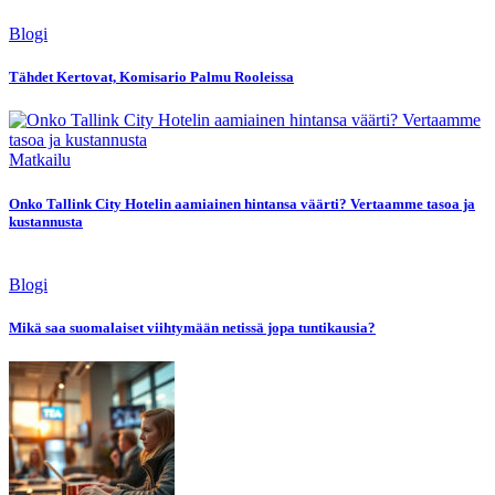
Blogi
Tähdet Kertovat, Komisario Palmu Rooleissa
Matkailu
Onko Tallink City Hotelin aamiainen hintansa väärti? Vertaamme tasoa ja
kustannusta
Blogi
Mikä saa suomalaiset viihtymään netissä jopa tuntikausia?