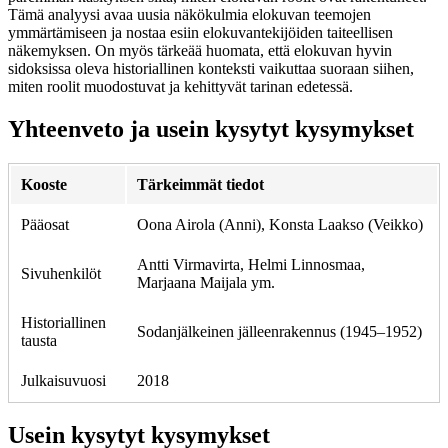
Tämä analyysi avaa uusia näkökulmia elokuvan teemojen
ymmärtämiseen ja nostaa esiin elokuvantekijöiden taiteellisen
näkemyksen. On myös tärkeää huomata, että elokuvan hyvin
sidoksissa oleva historiallinen konteksti vaikuttaa suoraan siihen,
miten roolit muodostuvat ja kehittyvät tarinan edetessä.
Yhteenveto ja usein kysytyt kysymykset
Kooste
Tärkeimmät tiedot
Pääosat
Oona Airola (Anni), Konsta Laakso (Veikko)
Antti Virmavirta, Helmi Linnosmaa,
Sivuhenkilöt
Marjaana Maijala ym.
Historiallinen
Sodanjälkeinen jälleenrakennus (1945–1952)
tausta
Julkaisuvuosi
2018
Usein kysytyt kysymykset