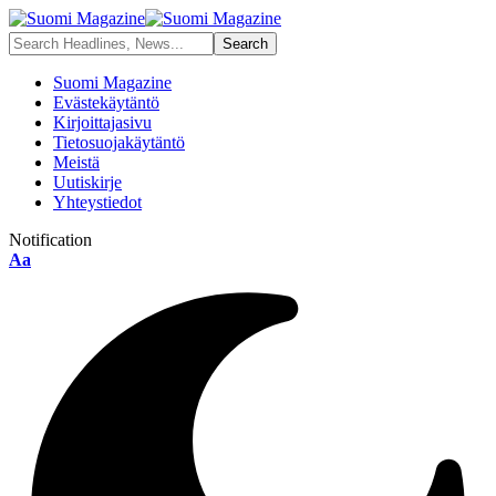
Suomi Magazine
Evästekäytäntö
Kirjoittajasivu
Tietosuojakäytäntö
Meistä
Uutiskirje
Yhteystiedot
Notification
Font
Aa
Resizer