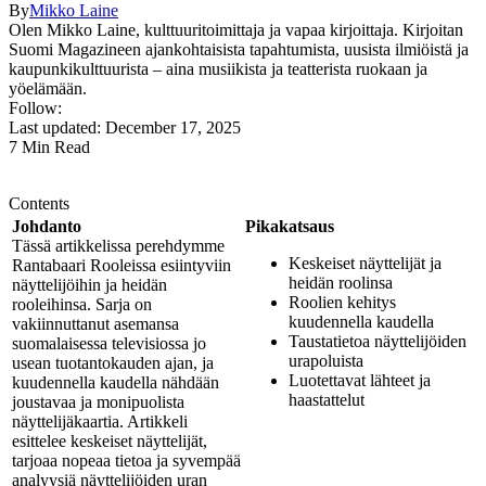
By
Mikko Laine
Olen Mikko Laine, kulttuuritoimittaja ja vapaa kirjoittaja. Kirjoitan
Suomi Magazineen ajankohtaisista tapahtumista, uusista ilmiöistä ja
kaupunkikulttuurista – aina musiikista ja teatterista ruokaan ja
yöelämään.
Follow:
Last updated: December 17, 2025
7 Min Read
Contents
Johdanto
Pikakatsaus
Tässä artikkelissa perehdymme
Keskeiset näyttelijät ja
Rantabaari Rooleissa esiintyviin
heidän roolinsa
näyttelijöihin ja heidän
Roolien kehitys
rooleihinsa. Sarja on
kuudennella kaudella
vakiinnuttanut asemansa
Taustatietoa näyttelijöiden
suomalaisessa televisiossa jo
urapoluista
usean tuotantokauden ajan, ja
Luotettavat lähteet ja
kuudennella kaudella nähdään
haastattelut
joustavaa ja monipuolista
näyttelijäkaartia. Artikkeli
esittelee keskeiset näyttelijät,
tarjoaa nopeaa tietoa ja syvempää
analyysiä näyttelijöiden uran