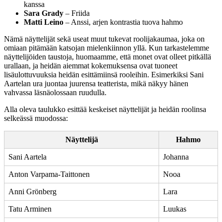
kanssa
Sara Grady
– Friida
Matti Leino
– Anssi, arjen kontrastia tuova hahmo
Nämä näyttelijät sekä useat muut tukevat roolijakaumaa, joka on
omiaan pitämään katsojan mielenkiinnon yllä. Kun tarkastelemme
näyttelijöiden taustoja, huomaamme, että monet ovat olleet pitkällä
urallaan, ja heidän aiemmat kokemuksensa ovat tuoneet
lisäulottuvuuksia heidän esittämiinsä rooleihin. Esimerkiksi Sani
Aartelan ura juontaa juurensa teatterista, mikä näkyy hänen
vahvassa läsnäolossaan ruudulla.
Alla oleva taulukko esittää keskeiset näyttelijät ja heidän roolinsa
selkeässä muodossa:
Näyttelijä
Hahmo
Sani Aartela
Johanna
Anton Varpama-Taittonen
Nooa
Anni Grönberg
Lara
Tatu Arminen
Luukas