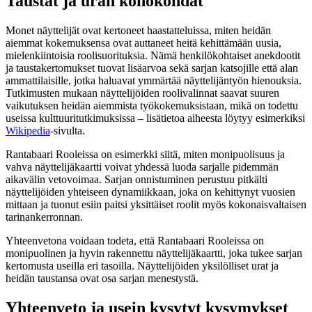
Taustat ja uran kohokohdat
Monet näyttelijät ovat kertoneet haastatteluissa, miten heidän
aiemmat kokemuksensa ovat auttaneet heitä kehittämään uusia,
mielenkiintoisia roolisuorituksia. Nämä henkilökohtaiset anekdootit
ja taustakertomukset tuovat lisäarvoa sekä sarjan katsojille että alan
ammattilaisille, jotka haluavat ymmärtää näyttelijäntyön hienouksia.
Tutkimusten mukaan näyttelijöiden roolivalinnat saavat suuren
vaikutuksen heidän aiemmista työkokemuksistaan, mikä on todettu
useissa kulttuuritutkimuksissa – lisätietoa aiheesta löytyy esimerkiksi
Wikipedia
-sivulta.
Rantabaari Rooleissa on esimerkki siitä, miten monipuolisuus ja
vahva näyttelijäkaartti voivat yhdessä luoda sarjalle pidemmän
aikavälin vetovoimaa. Sarjan onnistuminen perustuu pitkälti
näyttelijöiden yhteiseen dynamiikkaan, joka on kehittynyt vuosien
mittaan ja tuonut esiin paitsi yksittäiset roolit myös kokonaisvaltaisen
tarinankerronnan.
Yhteenvetona voidaan todeta, että Rantabaari Rooleissa on
monipuolinen ja hyvin rakennettu näyttelijäkaartti, joka tukee sarjan
kertomusta useilla eri tasoilla. Näyttelijöiden yksilölliset urat ja
heidän taustansa ovat osa sarjan menestystä.
Yhteenveto ja usein kysytyt kysymykset