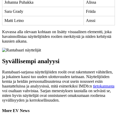
Johanna Puhakka
Alissa
Sara Grady
Friida
Matti Leino
Anssi
Kuvassa alla olevaan kohtaan on lisätty visuaalinen elementti, joka
havainnollistaa näyttelijöiden roolien merkitystä ja niiden kehitystä
kausien aikana.
Syvällisempi analyysi
Rantabaari-sarjassa näyttelijöiden roolit ovat rakentuneet vähitellen,
ja jokainen kausi tuo uuden ulottuvuuden tarinaan. Näyttelijöiden
kemia ja heidän persoonallisuutensa ovat usein nousseet esiin
haastatteluissa ja analyysissä, mitä esimerkiksi IMDb:n
tietokannasta
voi osaltaan vahvistaa. Sarjan menestyksen taustalla on selvästi se,
miten hyvin näyttelijät ovat onnistuneet omaksumaan rooliensa
syvällisyyden ja kerroksellisuuden.
More EV News