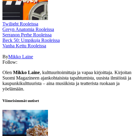
Twilight Rooleissa
Greyn Anatomia Rooleissa
Serranon Perhe Rooleissa
Beck 50: Umpikuja Rooleissa
Vanha Kettu Rooleissa
By
Mikko Laine
Follow:
Olen
Mikko Laine
, kulttuuritoimittaja ja vapaa kirjoittaja. Kirjoitan
Suomi Magazineen ajankohtaisista tapahtumista, uusista ilmiöistä ja
kaupunkikulttuurista – aina musiikista ja teatterista ruokaan ja
yöelämään.
Viimeisimmät uutiset