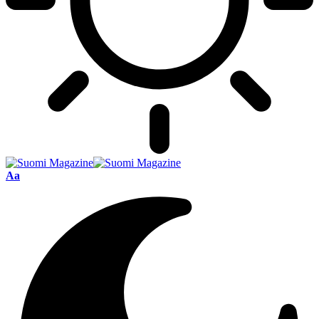
Font
Aa
Resizer