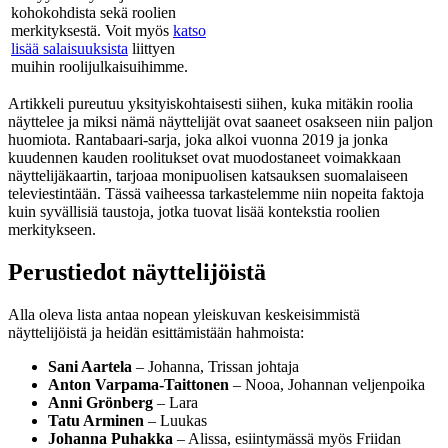
kohokohdista sekä roolien
merkityksestä. Voit myös
katso
lisää salaisuuksista
liittyen
muihin roolijulkaisuihimme.
Artikkeli pureutuu yksityiskohtaisesti siihen, kuka mitäkin roolia
näyttelee ja miksi nämä näyttelijät ovat saaneet osakseen niin paljon
huomiota. Rantabaari-sarja, joka alkoi vuonna 2019 ja jonka
kuudennen kauden roolitukset ovat muodostaneet voimakkaan
näyttelijäkaartin, tarjoaa monipuolisen katsauksen suomalaiseen
televiestintään. Tässä vaiheessa tarkastelemme niin nopeita faktoja
kuin syvällisiä taustoja, jotka tuovat lisää kontekstia roolien
merkitykseen.
Perustiedot näyttelijöistä
Alla oleva lista antaa nopean yleiskuvan keskeisimmistä
näyttelijöistä ja heidän esittämistään hahmoista:
Sani Aartela
– Johanna, Trissan johtaja
Anton Varpama-Taittonen
– Nooa, Johannan veljenpoika
Anni Grönberg
– Lara
Tatu Arminen
– Luukas
Johanna Puhakka
– Alissa, esiintymässä myös Friidan