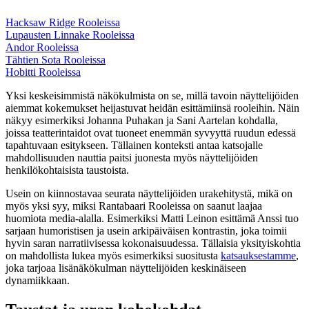
Hacksaw Ridge Rooleissa
Lupausten Linnake Rooleissa
Andor Rooleissa
Tähtien Sota Rooleissa
Hobitti Rooleissa
Yksi keskeisimmistä näkökulmista on se, millä tavoin näyttelijöiden
aiemmat kokemukset heijastuvat heidän esittämiinsä rooleihin. Näin
näkyy esimerkiksi Johanna Puhakan ja Sani Aartelan kohdalla,
joissa teatterintaidot ovat tuoneet enemmän syvyyttä ruudun edessä
tapahtuvaan esitykseen. Tällainen konteksti antaa katsojalle
mahdollisuuden nauttia paitsi juonesta myös näyttelijöiden
henkilökohtaisista taustoista.
Usein on kiinnostavaa seurata näyttelijöiden urakehitystä, mikä on
myös yksi syy, miksi Rantabaari Rooleissa on saanut laajaa
huomiota media-alalla. Esimerkiksi Matti Leinon esittämä Anssi tuo
sarjaan humoristisen ja usein arkipäiväisen kontrastin, joka toimii
hyvin saran narratiivisessa kokonaisuudessa. Tällaisia yksityiskohtia
on mahdollista lukea myös esimerkiksi suositusta
katsauksestamme
,
joka tarjoaa lisänäkökulman näyttelijöiden keskinäiseen
dynamiikkaan.