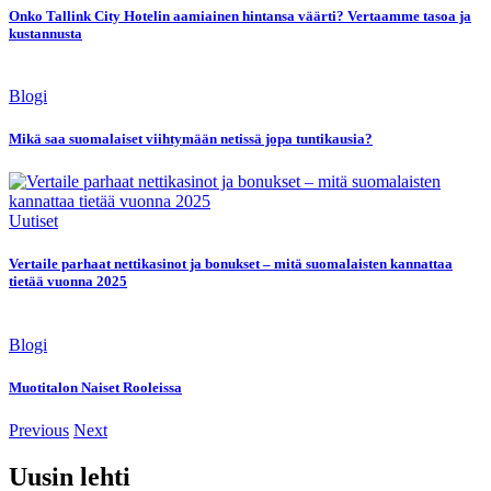
Onko Tallink City Hotelin aamiainen hintansa väärti? Vertaamme tasoa ja
kustannusta
Blogi
Mikä saa suomalaiset viihtymään netissä jopa tuntikausia?
Uutiset
Vertaile parhaat nettikasinot ja bonukset – mitä suomalaisten kannattaa
tietää vuonna 2025
Blogi
Muotitalon Naiset Rooleissa
Previous
Next
Uusin lehti