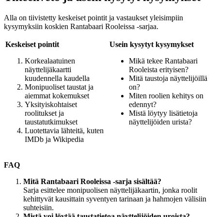
Alla on tiivistetty keskeiset pointit ja vastaukset yleisimpiin
kysymyksiin koskien Rantabaari Rooleissa -sarjaa.
Keskeiset pointit
Usein kysytyt kysymykset
Korkealaatuinen
Mikä tekee Rantabaari
näyttelijäkaartti
Rooleista erityisen?
kuudennella kaudella
Mitä taustoja näyttelijöillä
Monipuoliset taustat ja
on?
aiemmat kokemukset
Miten roolien kehitys on
Yksityiskohtaiset
edennyt?
roolitukset ja
Mistä löytyy lisätietoja
taustatutkimukset
näyttelijöiden urista?
Luotettavia lähteitä, kuten
IMDb ja Wikipedia
FAQ
Mitä Rantabaari Rooleissa -sarja sisältää?
Sarja esittelee monipuolisen näyttelijäkaartin, jonka roolit
kehittyvät kausittain syventyen tarinaan ja hahmojen välisiin
suhteisiin.
Mistä voi löytää taustatietoa näyttelijöiden uroista?