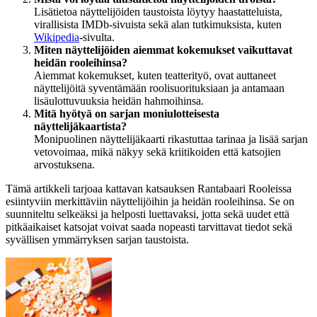
Lisätietoa näyttelijöiden taustoista löytyy haastatteluista,
virallisista IMDb-sivuista sekä alan tutkimuksista, kuten
Wikipedia
-sivulta.
Miten näyttelijöiden aiemmat kokemukset vaikuttavat
heidän rooleihinsa?
Aiemmat kokemukset, kuten teatterityö, ovat auttaneet
näyttelijöitä syventämään roolisuorituksiaan ja antamaan
lisäulottuvuuksia heidän hahmoihinsa.
Mitä hyötyä on sarjan moniulotteisesta
näyttelijäkaartista?
Monipuolinen näyttelijäkaarti rikastuttaa tarinaa ja lisää sarjan
vetovoimaa, mikä näkyy sekä kriitikoiden että katsojien
arvostuksena.
Tämä artikkeli tarjoaa kattavan katsauksen Rantabaari Rooleissa
esiintyviin merkittäviin näyttelijöihin ja heidän rooleihinsa. Se on
suunniteltu selkeäksi ja helposti luettavaksi, jotta sekä uudet että
pitkäaikaiset katsojat voivat saada nopeasti tarvittavat tiedot sekä
syvällisen ymmärryksen sarjan taustoista.