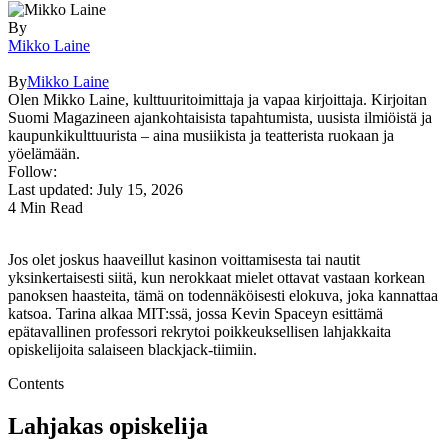
By
Mikko Laine
By
Mikko Laine
Olen Mikko Laine, kulttuuritoimittaja ja vapaa kirjoittaja. Kirjoitan
Suomi Magazineen ajankohtaisista tapahtumista, uusista ilmiöistä ja
kaupunkikulttuurista – aina musiikista ja teatterista ruokaan ja
yöelämään.
Follow:
Last updated: July 15, 2026
4 Min Read
Jos olet joskus haaveillut kasinon voittamisesta tai nautit
yksinkertaisesti siitä, kun nerokkaat mielet ottavat vastaan korkean
panoksen haasteita, tämä on todennäköisesti elokuva, joka kannattaa
katsoa. Tarina alkaa MIT:ssä, jossa Kevin Spaceyn esittämä
epätavallinen professori rekrytoi poikkeuksellisen lahjakkaita
opiskelijoita salaiseen blackjack-tiimiin.
Contents
Lahjakas opiskelija