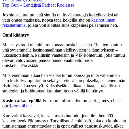
Top Gun – Lentäjistä Parhaat Rooleissa
Jos sinusta tuntuu, että sinulla on hyvä strategia kokeiltavaksi tai
vain onnea matkassa, nopea tapa kokeilla sitä on
kasinot ilman
rekisteröintiä
, joissa voit aloittaa suosikkipeliesi pelaamisen heti.
Onni kääntyy
Menestys tuo kuitenkin mukanaan uusia haasteita. Ben tempautuu
yhä syvemmälle kasinomaailman ylellisyyteen ja jännitykseen –
luksushotelleihin, kalliisiin vaatteisiin ja VIP-kohteluun, joka tuntuu
olevan valovuosien päässä hänen vaatimattomasta
opiskelijaelämästään.
Mitä enemmän aikaa hän viettää tiimin kanssa ja mitä vähemmän
hän keskittyy opintoihin sekä ystäviinsä kampuksella, sitä enemmän
ristiriitoja alkaa syntyä. Kaksoiselämä alkaa painaa, ja raja fiksun
strategian ja holtittoman kunnianhimon välillä hämärtyy.
Kasino alkaa epäillä
For more information on card games, check
out $
kortspil.net
.
Kun voitot kasvavat, kasvaa myös huomio, jota tiimi herättää
kasinon henkilökunnassa. Turvallisuushenkilöstö, joka on koulutettu
tunnistamaan ammattipelaajat ja epätavalliset panostuskuviot, alkaa