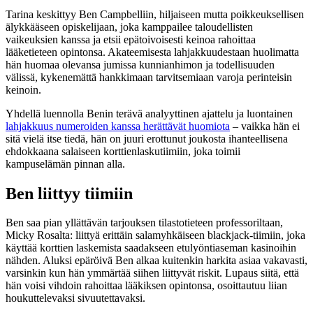
Tarina keskittyy Ben Campbelliin, hiljaiseen mutta poikkeuksellisen
älykkääseen opiskelijaan, joka kamppailee taloudellisten
vaikeuksien kanssa ja etsii epätoivoisesti keinoa rahoittaa
lääketieteen opintonsa. Akateemisesta lahjakkuudestaan huolimatta
hän huomaa olevansa jumissa kunnianhimon ja todellisuuden
välissä, kykenemättä hankkimaan tarvitsemiaan varoja perinteisin
keinoin.
Yhdellä luennolla Benin terävä analyyttinen ajattelu ja luontainen
lahjakkuus numeroiden kanssa herättävät huomiota
– vaikka hän ei
sitä vielä itse tiedä, hän on juuri erottunut joukosta ihanteellisena
ehdokkaana salaiseen korttienlaskutiimiin, joka toimii
kampuselämän pinnan alla.
Ben liittyy tiimiin
Ben saa pian yllättävän tarjouksen tilastotieteen professoriltaan,
Micky Rosalta: liittyä erittäin salamyhkäiseen blackjack-tiimiin, joka
käyttää korttien laskemista saadakseen etulyöntiaseman kasinoihin
nähden. Aluksi epäröivä Ben alkaa kuitenkin harkita asiaa vakavasti,
varsinkin kun hän ymmärtää siihen liittyvät riskit. Lupaus siitä, että
hän voisi vihdoin rahoittaa lääkiksen opintonsa, osoittautuu liian
houkuttelevaksi sivuutettavaksi.