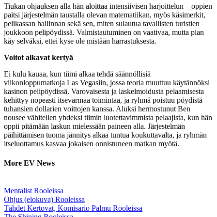
Tiukan ohjauksen alla hän aloittaa intensiivisen harjoittelun – oppien
paitsi järjestelmän taustalla olevan matematiikan, myös käsimerkit,
pelikassan hallinnan sekä sen, miten sulautua tavallisten turistien
joukkoon pelipöydissä. Valmistautuminen on vaativaa, mutta pian
käy selväksi, ettei kyse ole mistään harrastuksesta.
Voitot alkavat kertyä
Ei kulu kauaa, kun tiimi alkaa tehdä säännöllisiä
viikonloppumatkoja Las Vegasiin, jossa teoria muuttuu käytännöksi
kasinon pelipöydissä. Varovaisesta ja laskelmoidusta pelaamisesta
kehittyy nopeasti itsevarmaa toimintaa, ja ryhmä poistuu pöydistä
tuhansien dollarien voittojen kanssa. Aluksi hermostunut Ben
nousee vähitellen yhdeksi tiimin luotettavimmista pelaajista, kun hän
oppii pitämään laskun mielessään paineen alla. Järjestelmän
päihittämisen tuoma jännitys alkaa tuntua koukuttavalta, ja ryhmän
itseluottamus kasvaa jokaisen onnistuneen matkan myötä.
More EV News
Mentalist Rooleissa
Ohjus (elokuva) Rooleissa
Tähdet Kertovat, Komisario Palmu Rooleissa
The Shining Rooleissa