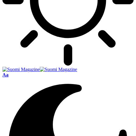
Font
Aa
Resizer