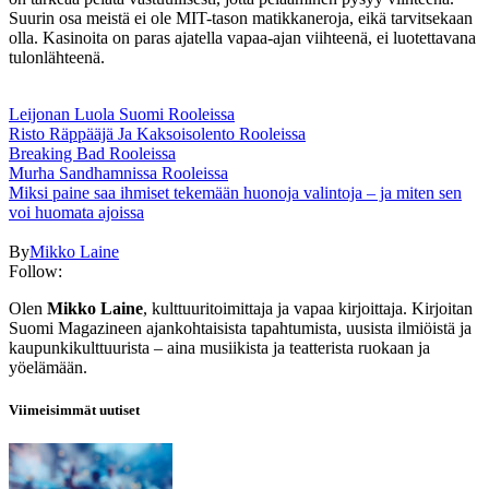
Suurin osa meistä ei ole MIT-tason matikkaneroja, eikä tarvitsekaan
olla. Kasinoita on paras ajatella vapaa-ajan viihteenä, ei luotettavana
tulonlähteenä.
Leijonan Luola Suomi Rooleissa
Risto Räppääjä Ja Kaksoisolento Rooleissa
Breaking Bad Rooleissa
Murha Sandhamnissa Rooleissa
Miksi paine saa ihmiset tekemään huonoja valintoja – ja miten sen
voi huomata ajoissa
By
Mikko Laine
Follow:
Olen
Mikko Laine
, kulttuuritoimittaja ja vapaa kirjoittaja. Kirjoitan
Suomi Magazineen ajankohtaisista tapahtumista, uusista ilmiöistä ja
kaupunkikulttuurista – aina musiikista ja teatterista ruokaan ja
yöelämään.
Viimeisimmät uutiset