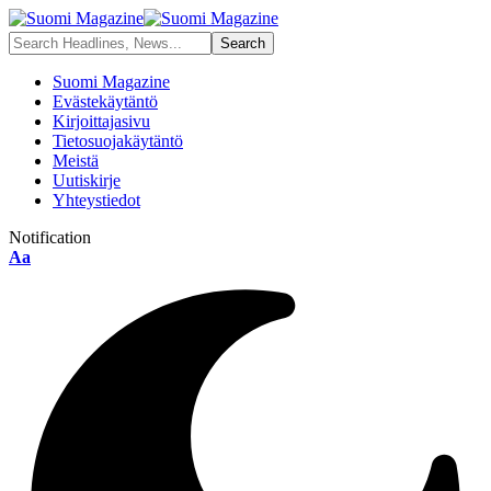
Suomi Magazine
Evästekäytäntö
Kirjoittajasivu
Tietosuojakäytäntö
Meistä
Uutiskirje
Yhteystiedot
Notification
Font
Aa
Resizer