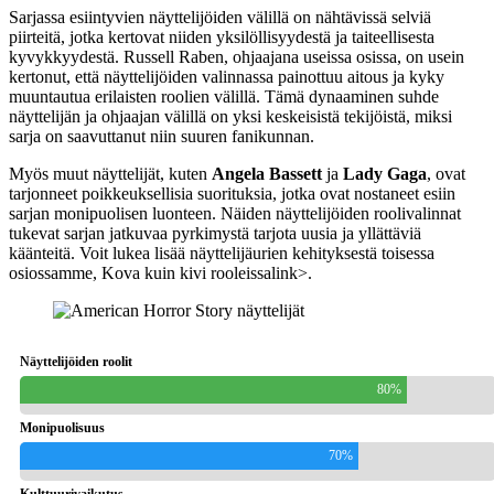
Sarjassa esiintyvien näyttelijöiden välillä on nähtävissä selviä
piirteitä, jotka kertovat niiden yksilöllisyydestä ja taiteellisesta
kyvykkyydestä. Russell Raben, ohjaajana useissa osissa, on usein
kertonut, että näyttelijöiden valinnassa painottuu aitous ja kyky
muuntautua erilaisten roolien välillä. Tämä dynaaminen suhde
näyttelijän ja ohjaajan välillä on yksi keskeisistä tekijöistä, miksi
sarja on saavuttanut niin suuren fanikunnan.
Myös muut näyttelijät, kuten
Angela Bassett
ja
Lady Gaga
, ovat
tarjonneet poikkeuksellisia suorituksia, jotka ovat nostaneet esiin
sarjan monipuolisen luonteen. Näiden näyttelijöiden roolivalinnat
tukevat sarjan jatkuvaa pyrkimystä tarjota uusia ja yllättäviä
käänteitä. Voit lukea lisää näyttelijäurien kehityksestä toisessa
osiossamme,
Kova kuin kivi rooleissa
link>.
Näyttelijöiden roolit
80%
Monipuolisuus
70%