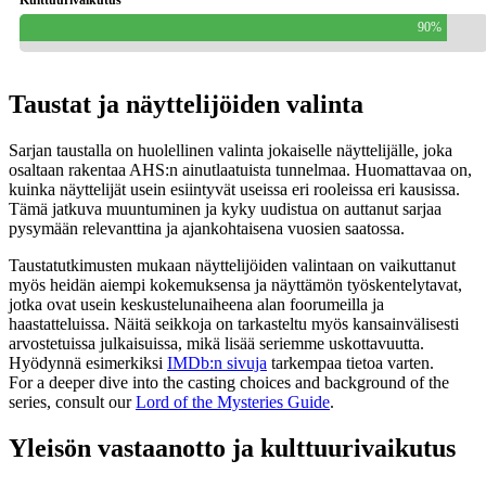
Kulttuurivaikutus
90%
Taustat ja näyttelijöiden valinta
Sarjan taustalla on huolellinen valinta jokaiselle näyttelijälle, joka
osaltaan rakentaa AHS:n ainutlaatuista tunnelmaa. Huomattavaa on,
kuinka näyttelijät usein esiintyvät useissa eri rooleissa eri kausissa.
Tämä jatkuva muuntuminen ja kyky uudistua on auttanut sarjaa
pysymään relevanttina ja ajankohtaisena vuosien saatossa.
Taustatutkimusten mukaan näyttelijöiden valintaan on vaikuttanut
myös heidän aiempi kokemuksensa ja näyttämön työskentelytavat,
jotka ovat usein keskustelunaiheena alan foorumeilla ja
haastatteluissa. Näitä seikkoja on tarkasteltu myös kansainvälisesti
arvostetuissa julkaisuissa, mikä lisää seriemme uskottavuutta.
Hyödynnä esimerkiksi
IMDb:n sivuja
tarkempaa tietoa varten.
For a deeper dive into the casting choices and background of the
series, consult our
Lord of the Mysteries Guide
.
Yleisön vastaanotto ja kulttuurivaikutus