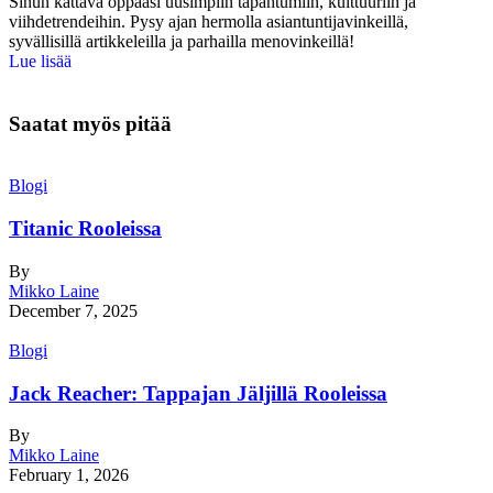
Sinun kattava oppaasi uusimpiin tapahtumiin, kulttuuriin ja
viihdetrendeihin. Pysy ajan hermolla asiantuntijavinkeillä,
syvällisillä artikkeleilla ja parhailla menovinkeillä!
Lue lisää
Saatat myös pitää
Blogi
Titanic Rooleissa
By
Mikko Laine
December 7, 2025
Blogi
Jack Reacher: Tappajan Jäljillä Rooleissa
By
Mikko Laine
February 1, 2026