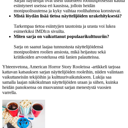
Sarjan näyttelijät ovat usein uudelleen roolitusprosessin kautta
esiintyneet useissa eri kausissa, jolloin heidän
monipuolisuutensa ja kyky vaihtaa roolihahmoa korostuvat.
Mistä löydän lisää tietoa näyttelijöiden urakehityksestä?
Tarkempaa tietoa esiintyjien taustoista ja urasta voi lukea
esimerkiksi IMDb:n sivuilta.
Miten sarja on vaikuttanut populaarikulttuuriin?
Sarja on saanut laajaa tunnustusta näyttelijöidensä
monipuolisten roolien ansiosta, mikä heijastuu sekä
kriitikoiden arvostelussa että fanien palautteissa.
Yhteenvetona, American Horror Story Rooleissa -artikkeli tarjoaa
kattavan katsauksen sarjan näyttelijöiden rooleihin, niiden valintaan
vaikuttaneisiin tekijöihin ja kulttuurivaikutukseen. Lukija saa
samalla laajan näkökulman näyttelijöiden uraan ja siihen, kuinka
heidän panoksensa on muovannut sarjan menestystä vuosien
varrella.