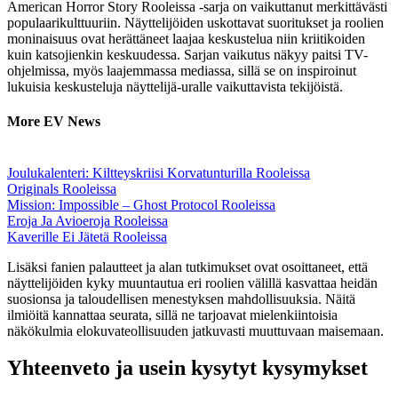
American Horror Story Rooleissa -sarja on vaikuttanut merkittävästi
populaarikulttuuriin. Näyttelijöiden uskottavat suoritukset ja roolien
moninaisuus ovat herättäneet laajaa keskustelua niin kriitikoiden
kuin katsojienkin keskuudessa. Sarjan vaikutus näkyy paitsi TV-
ohjelmissa, myös laajemmassa mediassa, sillä se on inspiroinut
lukuisia keskusteluja näyttelijä-uralle vaikuttavista tekijöistä.
More EV News
Joulukalenteri: Kiltteyskriisi Korvatunturilla Rooleissa
Originals Rooleissa
Mission: Impossible – Ghost Protocol Rooleissa
Eroja Ja Avioeroja Rooleissa
Kaverille Ei Jätetä Rooleissa
Lisäksi fanien palautteet ja alan tutkimukset ovat osoittaneet, että
näyttelijöiden kyky muuntautua eri roolien välillä kasvattaa heidän
suosionsa ja taloudellisen menestyksen mahdollisuuksia. Näitä
ilmiöitä kannattaa seurata, sillä ne tarjoavat mielenkiintoisia
näkökulmia elokuvateollisuuden jatkuvasti muuttuvaan maisemaan.
Yhteenveto ja usein kysytyt kysymykset