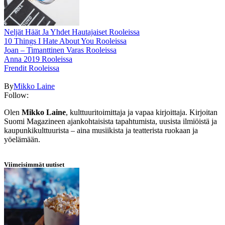
Neljät Häät Ja Yhdet Hautajaiset Rooleissa
10 Things I Hate About You Rooleissa
Joan – Timanttinen Varas Rooleissa
Anna 2019 Rooleissa
Frendit Rooleissa
By
Mikko Laine
Follow:
Olen
Mikko Laine
, kulttuuritoimittaja ja vapaa kirjoittaja. Kirjoitan
Suomi Magazineen ajankohtaisista tapahtumista, uusista ilmiöistä ja
kaupunkikulttuurista – aina musiikista ja teatterista ruokaan ja
yöelämään.
Viimeisimmät uutiset