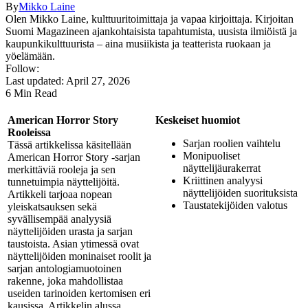
By
Mikko Laine
Olen Mikko Laine, kulttuuritoimittaja ja vapaa kirjoittaja. Kirjoitan
Suomi Magazineen ajankohtaisista tapahtumista, uusista ilmiöistä ja
kaupunkikulttuurista – aina musiikista ja teatterista ruokaan ja
yöelämään.
Follow:
Last updated: April 27, 2026
6 Min Read
American Horror Story
Keskeiset huomiot
Rooleissa
Sarjan roolien vaihtelu
Tässä artikkelissa käsitellään
Monipuoliset
American Horror Story -sarjan
näyttelijäurakerrat
merkittäviä rooleja ja sen
Kriittinen analyysi
tunnetuimpia näyttelijöitä.
näyttelijöiden suorituksista
Artikkeli tarjoaa nopean
Taustatekijöiden valotus
yleiskatsauksen sekä
syvällisempää analyysiä
näyttelijöiden urasta ja sarjan
taustoista. Asian ytimessä ovat
näyttelijöiden moninaiset roolit ja
sarjan antologiamuotoinen
rakenne, joka mahdollistaa
useiden tarinoiden kertomisen eri
kausissa. Artikkelin alussa