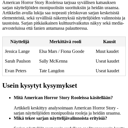
American Horror Story Rooleissa tarjoaa syvällisen katsauksen
sarjan näyttelijöiden monipuolisiin suorituksiin ja heidän uraansa.
Artikkelin avulla lukija saa nopeasti yleiskuvan sarjan keskeisistä
elementeistä, sekä syvällisiä näkemyksiä näyttelijöiden valinnoista ja
taustoista. Sarjan pitkäaikainen kulttuurivaikutus näkyy sekä media-
arvosteluissa että fanien antamassa palautteessa.
Näyttelijä
Merkittävä rooli
Kausit
Jessica Lange
Elsa Mars / Fiona Goode
Muut kaudet
Sarah Paulson
Sally McKenna
Useat kaudet
Evan Peters
Tate Langdon
Useat kaudet
Usein kysytyt kysymykset
Mitä American Horror Story Rooleissa käsitellään?
Artikkeli keskittyy analysoimaan American Horror Story -
sarjan näyttelijöiden monipuolisia rooleja ja heidän uraansa.
Mikä tekee sarjan näyttelijävalinnoista erityisiä?