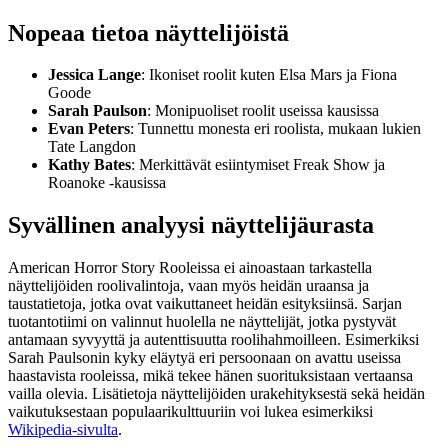
Nopeaa tietoa näyttelijöistä
Jessica Lange
: Ikoniset roolit kuten Elsa Mars ja Fiona
Goode
Sarah Paulson
: Monipuoliset roolit useissa kausissa
Evan Peters
: Tunnettu monesta eri roolista, mukaan lukien
Tate Langdon
Kathy Bates
: Merkittävät esiintymiset Freak Show ja
Roanoke -kausissa
Syvällinen analyysi näyttelijäurasta
American Horror Story Rooleissa ei ainoastaan tarkastella
näyttelijöiden roolivalintoja, vaan myös heidän uraansa ja
taustatietoja, jotka ovat vaikuttaneet heidän esityksiinsä. Sarjan
tuotantotiimi on valinnut huolella ne näyttelijät, jotka pystyvät
antamaan syvyyttä ja autenttisuutta roolihahmoilleen. Esimerkiksi
Sarah Paulsonin kyky eläytyä eri persoonaan on avattu useissa
haastavista rooleissa, mikä tekee hänen suorituksistaan vertaansa
vailla olevia. Lisätietoja näyttelijöiden urakehityksestä sekä heidän
vaikutuksestaan populaarikulttuuriin voi lukea esimerkiksi
Wikipedia-sivulta
.