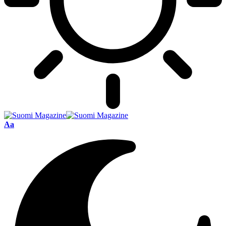
Font
Aa
Resizer