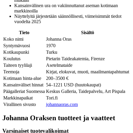
mukaan
Kansainvälinen ura on vakiinnuttanut aseman kotimaan
markkinoilla
Näyttelyitä järjestetään säännöllisesti, viimeisimmät tiedot
vuodelta 2025
Tieto
Sisältö
Koko nimi
Johanna Oras
Syntymävuosi
1970
Kotikaupunki
Turku
Koulutus
Pietarin Taideakatemia, Firenze
Taiteen tyylilaji
Asetelmataide
Teemoja
Kirjat, elokuvat, muoti, maailmantapahtumat
Kotimaan hinta-alue
200–3500 €
Kansainväliset hinnat
54–1221 USD (huutokaupat)
Päägalleriat Suomessa
Keskus Galleria, Taidepalvelu, Art Pispala
Markkinapaikat
Tori.fi
Virallinen sivusto
johannaoras.com
Johanna Oraksen tuotteet ja vaatteet
Varsinaiset tuotevalikoimat