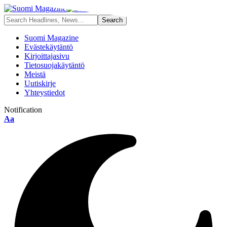
Suomi Magazine
Evästekäytäntö
Kirjoittajasivu
Tietosuojakäytäntö
Meistä
Uutiskirje
Yhteystiedot
Notification
Font
Aa
Resizer