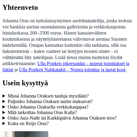
Yhteenveto
Johanna Oras on turkulaissyntyinen asetelmataiteilija, jonka teoksia
voi hankkia useista suomalaisista gallerioista ja verkkokaupoista
hintaluokassa 200–3500 euroa. Hänen kansainvälinen
koulutuksensa ja näyttelyhistoriansa vahvistavat asemaa Suomen
taidekentällä. Ostajan kannattaa kuitenkin olla tarkkana, sillä osa
hakutermeistä – kuten vaatteet tai tiettyjen teosten nimet – ei
välttämättä liity taiteilijaan. Lisää tietoa muista tuotteista löydät
artikkeleistamme:
Ulla Popken pikeepaidat – nopeat toimitukset ja
faktat
ja
Ulla Popken Nahkatakit – Nopea toimitus ja laajat koot
.
Usein kysyttyä
Missä Johanna Oraksen tauluja myydään?
Paljonko Johanna Oraksen taulut maksavat?
Onko Johanna Oraksella verkkokauppaa?
Mitä tarkoittaa Johanna Oras Kalla?
Onko Jazz-Nalle tai Karkkipäivä Johanna Oraksen teos?
Kuka on Reijo Oras?