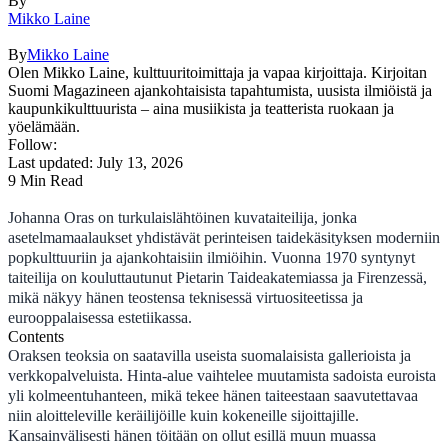
By
Mikko Laine
By
Mikko Laine
Olen Mikko Laine, kulttuuritoimittaja ja vapaa kirjoittaja. Kirjoitan
Suomi Magazineen ajankohtaisista tapahtumista, uusista ilmiöistä ja
kaupunkikulttuurista – aina musiikista ja teatterista ruokaan ja
yöelämään.
Follow:
Last updated: July 13, 2026
9 Min Read
Johanna Oras on turkulaislähtöinen kuvataiteilija, jonka
asetelmamaalaukset yhdistävät perinteisen taidekäsityksen moderniin
popkulttuuriin ja ajankohtaisiin ilmiöihin. Vuonna 1970 syntynyt
taiteilija on kouluttautunut Pietarin Taideakatemiassa ja Firenzessä,
mikä näkyy hänen teostensa teknisessä virtuositeetissa ja
eurooppalaisessa estetiikassa.
Contents
Oraksen teoksia on saatavilla useista suomalaisista gallerioista ja
verkkopalveluista. Hinta-alue vaihtelee muutamista sadoista euroista
yli kolmeentuhanteen, mikä tekee hänen taiteestaan saavutettavaa
niin aloitteleville keräilijöille kuin kokeneille sijoittajille.
Kansainvälisesti hänen töitään on ollut esillä muun muassa