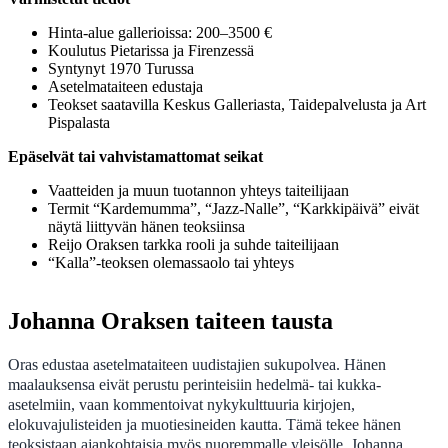
Hinta-alue gallerioissa: 200–3500 €
Koulutus Pietarissa ja Firenzessä
Syntynyt 1970 Turussa
Asetelmataiteen edustaja
Teokset saatavilla Keskus Galleriasta, Taidepalvelusta ja Art
Pispalasta
Epäselvät tai vahvistamattomat seikat
Vaatteiden ja muun tuotannon yhteys taiteilijaan
Termit “Kardemumma”, “Jazz-Nalle”, “Karkkipäivä” eivät
näytä liittyvän hänen teoksiinsa
Reijo Oraksen tarkka rooli ja suhde taiteilijaan
“Kalla”-teoksen olemassaolo tai yhteys
Johanna Oraksen taiteen tausta
Oras edustaa asetelmataiteen uudistajien sukupolvea. Hänen
maalauksensa eivät perustu perinteisiin hedelmä- tai kukka-
asetelmiin, vaan kommentoivat nykykulttuuria kirjojen,
elokuvajulisteiden ja muotiesineiden kautta. Tämä tekee hänen
teoksistaan ajankohtaisia myös nuoremmalle yleisölle. Johanna