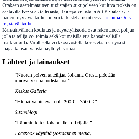
Oraksen asetelmataiteen uudistajien sukupolveen kuuluva teoksia on
saatavilla Keskus Galleriasta, Taidepalvelusta ja Art Pispalasta, ja
hänen myytäviä taulujaan voi tarkastella osoitteessa
Johanna Oras
myytävät taulut
.
Kansainvälinen koulutus ja näyttelyhistoria ovat rakentaneet pohjan,
jolla taiteilija voi toimia sekä kotimaisilla että kansainvälisillä
markkinoilla. Virallisella verkkosivustolla korostetaan erityisesti
laajaa kansainvälistä näyttelyhistoriaa.
Lähteet ja lainaukset
“Nuoren polven taiteilijaa, Johanna Orasta pidetään
innovativisena uudistajana.”
Keskus Galleria
“Hinnat vaihtelevat noin 200 € – 3500 €.”
Suomiblogi
“Lämmin kiitos Johannalle ja Reijolle.”
Facebook-käyttäjä (sosiaalinen media)