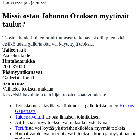
Louvressa ja Qatarissa.
Missä ostaa Johanna Oraksen myytävät
taulut?
Teosten hankkiminen onnistuu useasta kanavasta riippuen siitä,
etsiikö uusia galleriatöitä vai käytettyjä teoksia.
Taiteen laji
Asetelmataide
Hintahaarukka
200–3500 €
Päämyyntikanavat
Galleriat, Tori.fi
Saatavuus
Vaihtelee teoksen mukaan
Keskeisiä havaintoja taiteilijan teosten saatavuudesta:
Teoksia on saatavilla vakiintuneista gallerioista kuten
Keskus
Galleriasta
Taidepalvelu.fi
tarjoaa ilmaisen toimituksen
Art Pispala myy teokset valmiiksi kehystettyinä
Tori.fi
:stä voi löytää yksityishenkilöiden myymiä teoksia
Hinnat vaihtelevat merkittävästi teoksen koon ja myyntipaikan