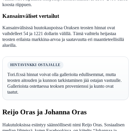
koosta riippuen.
Kansainväliset vertailut
Kansainvälisissä huutokaupoissa Oraksen teosten hinnat ovat
vaihdelleet 54 ja 1221 dollarin välillä. Tämä vaihtelu heijastaa
teosten erilaista markkina-arvoa ja saatavuutta eri maantieteellisillä
alueilla.
HINTAVINKKI OSTAJALLE
Tori.fi:ssä hinnat voivat olla gallerioita edullisemmat, mutta
teosten aitouden ja kunnon tarkistaminen jää ostajan vastuulle.
Gallerioista ostettaessa teoksen provenienssi ja kunto ovat
taatut.
Reijo Oras ja Johanna Oras
Hakutuloksissa esiintyy säännöllisesti nimi Reijo Oras. Sosiaalisen
median lähteissä, kuten Facebookissa, on kiitelty “Johannaa ja