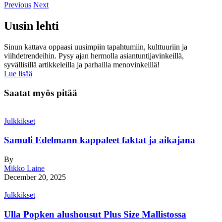
Previous
Next
Uusin lehti
Sinun kattava oppaasi uusimpiin tapahtumiin, kulttuuriin ja
viihdetrendeihin. Pysy ajan hermolla asiantuntijavinkeillä,
syvällisillä artikkeleilla ja parhailla menovinkeillä!
Lue lisää
Saatat myös pitää
Julkkikset
Samuli Edelmann kappaleet faktat ja aikajana
By
Mikko Laine
December 20, 2025
Julkkikset
Ulla Popken alushousut Plus Size Mallistossa