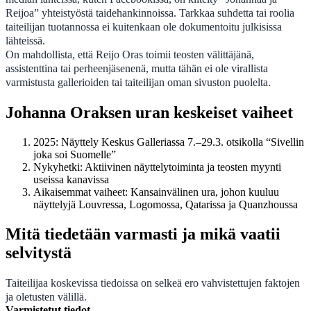
Reijoa” yhteistyöstä taidehankinnoissa. Tarkkaa suhdetta tai roolia
taiteilijan tuotannossa ei kuitenkaan ole dokumentoitu julkisissa
lähteissä.
On mahdollista, että Reijo Oras toimii teosten välittäjänä,
assistenttina tai perheenjäsenenä, mutta tähän ei ole virallista
varmistusta gallerioiden tai taiteilijan oman sivuston puolelta.
Johanna Oraksen uran keskeiset vaiheet
2025
: Näyttely Keskus Galleriassa 7.–29.3. otsikolla “Sivellin
joka soi Suomelle”
Nykyhetki: Aktiivinen näyttelytoiminta ja teosten myynti
useissa kanavissa
Aikaisemmat vaiheet: Kansainvälinen ura, johon kuuluu
näyttelyjä Louvressa, Logomossa, Qatarissa ja Quanzhoussa
Mitä tiedetään varmasti ja mikä vaatii
selvitystä
Taiteilijaa koskevissa tiedoissa on selkeä ero vahvistettujen faktojen
ja oletusten välillä.
Varmistetut tiedot