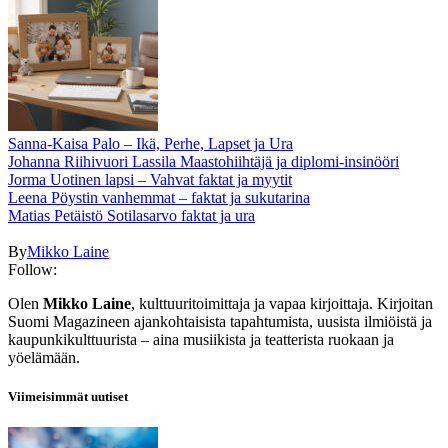
Sanna-Kaisa Palo – Ikä, Perhe, Lapset ja Ura
Johanna Riihivuori Lassila Maastohiihtäjä ja diplomi-insinööri
Jorma Uotinen lapsi – Vahvat faktat ja myytit
Leena Pöystin vanhemmat – faktat ja sukutarina
Matias Petäistö Sotilasarvo faktat ja ura
By
Mikko Laine
Follow:
Olen
Mikko Laine
, kulttuuritoimittaja ja vapaa kirjoittaja. Kirjoitan
Suomi Magazineen ajankohtaisista tapahtumista, uusista ilmiöistä ja
kaupunkikulttuurista – aina musiikista ja teatterista ruokaan ja
yöelämään.
Viimeisimmät uutiset