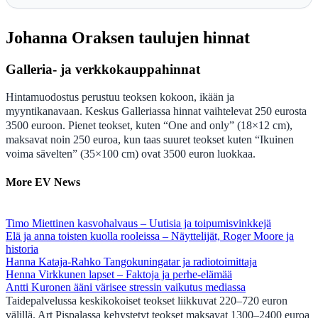
Johanna Oraksen taulujen hinnat
Galleria- ja verkkokauppahinnat
Hintamuodostus perustuu teoksen kokoon, ikään ja
myyntikanavaan. Keskus Galleriassa hinnat vaihtelevat 250 eurosta
3500 euroon. Pienet teokset, kuten “One and only” (18×12 cm),
maksavat noin 250 euroa, kun taas suuret teokset kuten “Ikuinen
voima sävelten” (35×100 cm) ovat 3500 euron luokkaa.
More EV News
Timo Miettinen kasvohalvaus – Uutisia ja toipumisvinkkejä
Elä ja anna toisten kuolla rooleissa – Näyttelijät, Roger Moore ja
historia
Hanna Kataja-Rahko Tangokuningatar ja radiotoimittaja
Henna Virkkunen lapset – Faktoja ja perhe-elämää
Antti Kuronen ääni värisee stressin vaikutus mediassa
Taidepalvelussa keskikokoiset teokset liikkuvat 220–720 euron
välillä. Art Pispalassa kehystetyt teokset maksavat 1300–2400 euroa