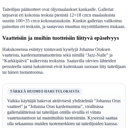
Taiteilijan päätuotteet ovat öljymaalaukset kankaalle. Galleriat
tarjoavat eri kokoisia teoksia pienistä 12×18 cm:n maalauksista
suuriin 100×35 cm:n kokonaisuuksiin. Kunkin gallerian valikoima
painottuu eri teoksiin, ja saatavuus muuttuu myyntitilanteen mukaan.
Vaatteisiin ja muihin tuotteisiin liittyvä epäselvyys
Hakukoneissa esiintyy toistuvasti kyselyjä Johanna Oraksen
vaatteista, kardemummatuotteista sekä nimillä “Jazz-Nalle” ja
“Karkkipäivä” kulkevista teoksista. Saatavilla olevien lähteiden
perusteella nämä hakutermit eivät kuitenkaan suoraan liity taiteilijaan
tai hänen tuotantoonsa.
TÄRKEÄ HUOMIO HAKUTULOKSISTA
Vaikka käyttäjät hakevat aktiivisesti yhdistelmiä “Johanna Oras
vaatteet” ja “Johanna Oras kardemumma”, virallisissa
gallerialähteissä tai taiteilijan omilla sivuilla ei viitata
vaatetuotantoon tai mainittuihin tuotenimiin. Kyseessä saattaa
olla sekaannus muiden tuotemerkkien tai taiteilijoiden kanssa.